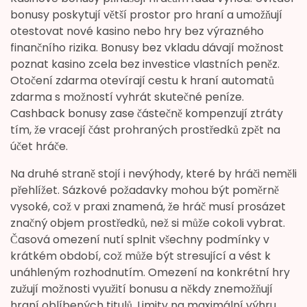
bonusy poskytují větší prostor pro hraní a umožňují
otestovat nové kasino nebo hry bez výrazného
finančního rizika. Bonusy bez vkladu dávají možnost
poznat kasino zcela bez investice vlastních peněz.
Otočení zdarma otevírají cestu k hraní automatů
zdarma s možností vyhrát skutečné peníze.
Cashback bonusy zase částečně kompenzují ztráty
tím, že vracejí část prohraných prostředků zpět na
účet hráče.
Na druhé straně stojí i nevýhody, které by hráči neměli
přehlížet. Sázkové požadavky mohou být poměrně
vysoké, což v praxi znamená, že hráč musí prosázet
značný objem prostředků, než si může cokoli vybrat.
Časová omezení nutí splnit všechny podmínky v
krátkém období, což může být stresující a vést k
unáhleným rozhodnutím. Omezení na konkrétní hry
zužují možnosti využití bonusu a někdy znemožňují
hraní oblíbených titulů. Limity na maximální výhru