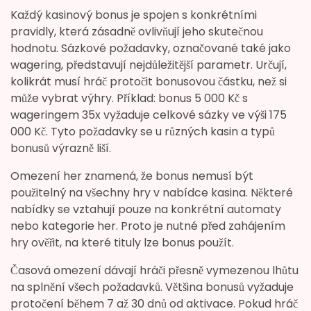
Každý kasinový bonus je spojen s konkrétními
pravidly, která zásadně ovlivňují jeho skutečnou
hodnotu. Sázkové požadavky, označované také jako
wagering, představují nejdůležitější parametr. Určují,
kolikrát musí hráč protočit bonusovou částku, než si
může vybrat výhry. Příklad: bonus 5 000 Kč s
wageringem 35x vyžaduje celkové sázky ve výši 175
000 Kč. Tyto požadavky se u různých kasin a typů
bonusů výrazně liší.
Omezení her znamená, že bonus nemusí být
použitelný na všechny hry v nabídce kasina. Některé
nabídky se vztahují pouze na konkrétní automaty
nebo kategorie her. Proto je nutné před zahájením
hry ověřit, na které tituly lze bonus použít.
Časová omezení dávají hráči přesně vymezenou lhůtu
na splnění všech požadavků. Většina bonusů vyžaduje
protočení během 7 až 30 dnů od aktivace. Pokud hráč