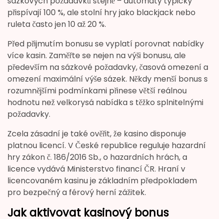
sázkových požadavků stejně – automaty typicky
přispívají 100 %, ale stolní hry jako blackjack nebo
ruleta často jen 10 až 20 %.
Před přijmutím bonusu se vyplatí porovnat nabídky
více kasin. Zaměřte se nejen na výši bonusu, ale
především na sázkové požadavky, časová omezení a
omezení maximální výše sázek. Někdy menší bonus s
rozumnějšími podmínkami přinese větší reálnou
hodnotu než velkorysá nabídka s těžko splnitelnými
požadavky.
Zcela zásadní je také ověřit, že kasino disponuje
platnou licencí. V České republice reguluje hazardní
hry zákon č. 186/2016 Sb., o hazardních hrách, a
licence vydává Ministerstvo financí ČR. Hraní v
licencovaném kasinu je základním předpokladem
pro bezpečný a férový herní zážitek.
Jak aktivovat kasinový bonus