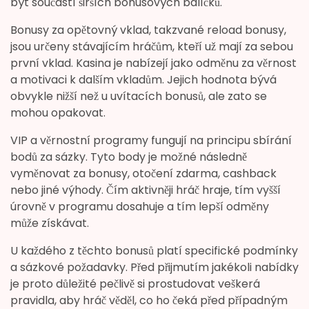
být součástí širších bonusových balíčků.
Bonusy za opětovný vklad, takzvané reload bonusy,
jsou určeny stávajícím hráčům, kteří už mají za sebou
první vklad. Kasina je nabízejí jako odměnu za věrnost
a motivaci k dalším vkladům. Jejich hodnota bývá
obvykle nižší než u uvítacích bonusů, ale zato se
mohou opakovat.
VIP a věrnostní programy fungují na principu sbírání
bodů za sázky. Tyto body je možné následně
vyměnovat za bonusy, otočení zdarma, cashback
nebo jiné výhody. Čím aktivněji hráč hraje, tím vyšší
úrovně v programu dosahuje a tím lepší odměny
může získávat.
U každého z těchto bonusů platí specifické podmínky
a sázkové požadavky. Před přijmutím jakékoli nabídky
je proto důležité pečlivě si prostudovat veškerá
pravidla, aby hráč věděl, co ho čeká před případným