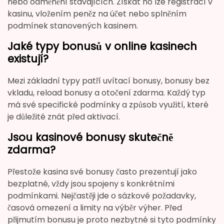
nebo odměnění stávajících. Získat ho lze registrací v
kasinu, vložením peněz na účet nebo splněním
podmínek stanovených kasinem.
Jaké typy bonusů v online kasinech
existují?
Mezi základní typy patří uvítací bonusy, bonusy bez
vkladu, reload bonusy a otočení zdarma. Každý typ
má své specifické podmínky a způsob využití, které
je důležité znát před aktivací.
Jsou kasinové bonusy skutečně
zdarma?
Přestože kasina své bonusy často prezentují jako
bezplatné, vždy jsou spojeny s konkrétními
podmínkami. Nejčastěji jde o sázkové požadavky,
časová omezení a limity na výběr výher. Před
přijmutím bonusu je proto nezbytné si tyto podmínky