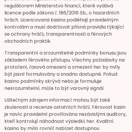
regulátorem Ministerstvo financí, které vydává
licence podle zákona č. 186/2016 Sb., o hazardních
hrách. Licencovaná kasina podléhají pravidelným
kontrolám a musí dodržovat přísná pravidla týkající
se ochrany hráčů, transparentnosti a férových
obchodních praktik.
Transparentní a srozumitelné podmínky bonusu jsou
základem férového přístupu. Všechny požadavky na
protočení, časová omezení a omezení her by měly
být jasně formulovány a snadno dostupné. Pokud
kasino podmínky skrývá nebo je formuluje
nesrozumitelně, může to být varovný signál.
Užitečným zdrojem informací mohou být také
zkušenosti a recenze ostatních hráčů. Férovost kasin
je navíc pravidelně prověřována nezávislými auditory,
kteří kontrolují náhodnost výsledků her. Kvalitní
kasino by mělo rovněž nabízet dostupnou