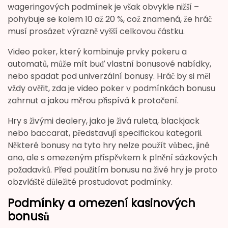
wageringových podmínek je však obvykle nižší –
pohybuje se kolem 10 až 20 %, což znamená, že hráč
musí prosázet výrazně vyšší celkovou částku.
Video poker, který kombinuje prvky pokeru a
automatů, může mít buď vlastní bonusové nabídky,
nebo spadat pod univerzální bonusy. Hráč by si měl
vždy ověřit, zda je video poker v podmínkách bonusu
zahrnut a jakou měrou přispívá k protočení.
Hry s živými dealery, jako je živá ruleta, blackjack
nebo baccarat, představují specifickou kategorii.
Některé bonusy na tyto hry nelze použít vůbec, jiné
ano, ale s omezeným příspěvkem k plnění sázkových
požadavků. Před použitím bonusu na živé hry je proto
obzvláště důležité prostudovat podmínky.
Podmínky a omezení kasinových
bonusů