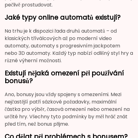
pečlivě prostudovat.
Jaké typy online automatů existují?
Na trhu je k dispozici řada druhů automatů – od
klasických tříválcových až po moderní video
automaty, automaty s progresivním jackpotem
nebo 3D automaty. Každý typ nabízí odlišný styl hry a
různé výherní možnosti.
Existují nějaká omezení při používání
bonusů?
Ano, bonusy jsou vždy spojeny s omezeními. Mezi
nejčastější patří sázkové požadavky, maximální
částka pro výběr, časová omezení nebo omezení na
určité hry. Všechny tyto podmínky by měl hráč znát
před tím, než bonus přijme.
Co dělat při problémech s bonusem?