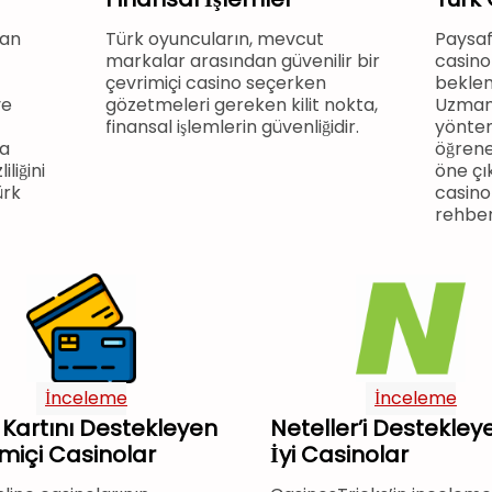
nan
Türk oyuncuların, mevcut
Paysaf
markalar arasından güvenilir bir
casino
çevrimiçi casino seçerken
beklen
ve
gözetmeleri gereken kilit nokta,
Uzman
finansal işlemlerin güvenliğidir.
yöntem
da
öğrene
iliğini
öne çı
ürk
casino
rehber
İnceleme
İnceleme
 Kartını Destekleyen
Neteller’i Destekley
miçi Casinolar
İyi Casinolar