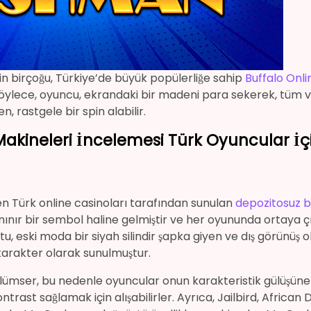
rinin birçoğu, Türkiye’de büyük popülerliğe sahip
Buffalo Onli
ir. Böylece, oyuncu, ekrandaki bir madeni para sekerek, tü
n, rastgele bir spin alabilir.
akineleri İncelemesi Türk Oyuncular İç
n Türk online casinoları tarafından sunulan
depozitosuz b
ınır bir sembol haline gelmiştir ve her oyununda ortaya ç
, eski moda bir siyah silindir şapka giyen ve dış görünüş 
arakter olarak sunulmuştur.
mser, bu nedenle oyuncular onun karakteristik gülüşüne v
ontrast sağlamak için alışabilirler. Ayrıca, Jailbird, Africa