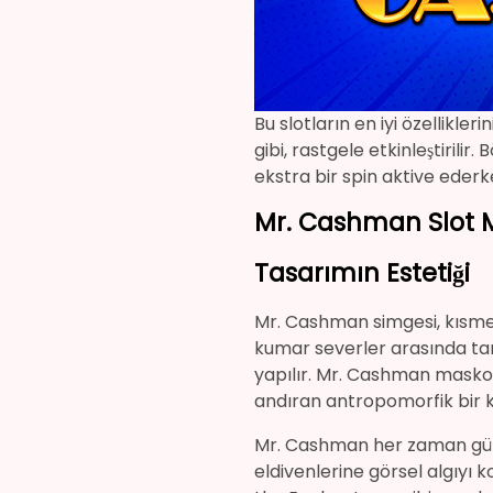
Bu slotların en iyi özellikle
gibi, rastgele etkinleştiril
ekstra bir spin aktive ederke
Mr. Cashman Slot M
Tasarımın Estetiği
Mr. Cashman simgesi, kısme
kumar severler arasında tan
yapılır. Mr. Cashman maskotu
andıran antropomorfik bir k
Mr. Cashman her zaman gülü
eldivenlerine görsel algıyı k