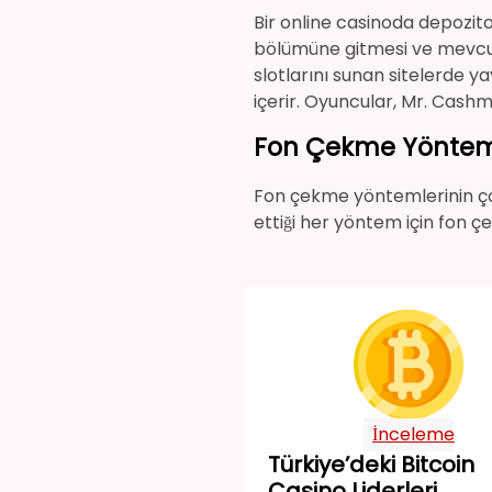
Bir online casinoda depozi
bölümüne gitmesi ve mevcut
slotlarını sunan sitelerde y
içerir. Oyuncular, Mr. Cash
Fon Çekme Yöntem
Fon çekme yöntemlerinin çoğ
ettiği her yöntem için fon 
İnceleme
Türkiye’deki Bitcoin
Casino Liderleri