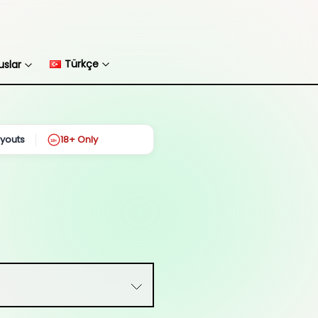
Türkçe
uslar
ayouts
18+ Only
18+