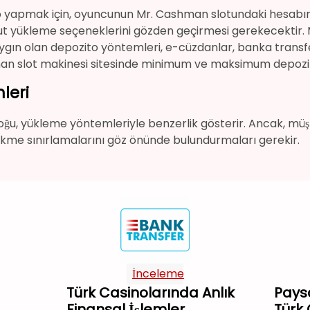
to yapmak için, oyuncunun Mr. Cashman slotundaki hesabın
 yükleme seçeneklerini gözden geçirmesi gerekecektir. 
aygın olan depozito yöntemleri, e-cüzdanlar, banka transfe
man slot makinesi sitesinde minimum ve maksimum depozito 
leri
u, yükleme yöntemleriyle benzerlik gösterir. Ancak, müşt
çekme sınırlamalarını göz önünde bulundurmaları gerekir.
İnceleme
Türk Casinolarında Anlık
Paysa
Finansal İşlemler
Türk 