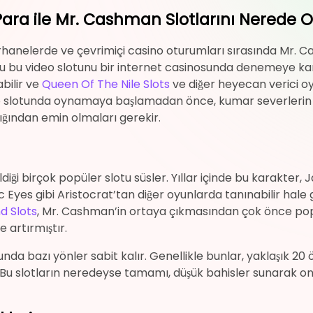
ara ile Mr. Cashman Slotlarını Nerede Oy
hanelerde ve çevrimiçi casino oturumları sırasında Mr. Ca
ncu bu video slotunu bir internet casinosunda denemeye karar
bilir ve
Queen Of The Nile Slots
ve diğer heyecan verici o
deo slotunda oynamaya başlamadan önce, kumar severlerin 
ğından emin olmaları gerekir.
iği birçok popüler slotu süsler. Yıllar içinde bu karakter, J
Eyes gibi Aristocrat’tan diğer oyunlarda tanınabilir hale ge
d Slots
, Mr. Cashman’in ortaya çıkmasından çok önce po
e artırmıştır.
nda bazı yönler sabit kalır. Genellikle bunlar, yaklaşık 20
Bu slotların neredeyse tamamı, düşük bahisler sunarak onlar