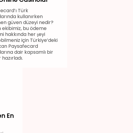
ecard’ı Türk
larında kullanırken
en güven düzeyi nedir?
 ekibimiz, bu ödeme
i hakkında her şeyi
bilmeniz için Türkiye’deki
kan Paysafecard
larına dair kapsamlı bir
 hazırladı.
en En