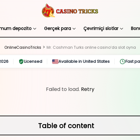
imum depozito
Gerçek para
Çevrimiçi slotlar
Bon
>
OnlineCasinoTricks
Mr. Cashman Turks online casino’da slot oyna
2026
Licensed
Available in United States
Fast p
Failed to load.
Retry
Table of content