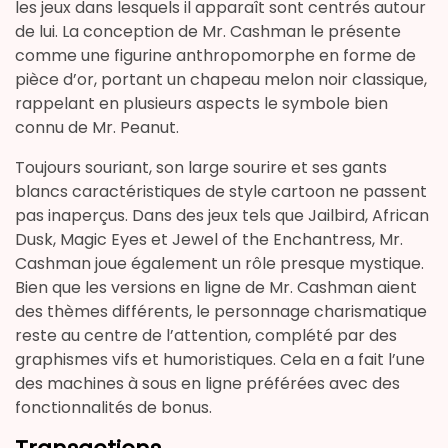
les jeux dans lesquels il apparaît sont centrés autour
de lui. La conception de Mr. Cashman le présente
comme une figurine anthropomorphe en forme de
pièce d’or, portant un chapeau melon noir classique,
rappelant en plusieurs aspects le symbole bien
connu de Mr. Peanut.
Toujours souriant, son large sourire et ses gants
blancs caractéristiques de style cartoon ne passent
pas inaperçus. Dans des jeux tels que Jailbird, African
Dusk, Magic Eyes et Jewel of the Enchantress, Mr.
Cashman joue également un rôle presque mystique.
Bien que les versions en ligne de Mr. Cashman aient
des thèmes différents, le personnage charismatique
reste au centre de l’attention, complété par des
graphismes vifs et humoristiques. Cela en a fait l’une
des machines à sous en ligne préférées avec des
fonctionnalités de bonus.