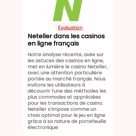
Évaluation
Neteller dans les casinos
en ligne français
Notre analyse récente, axée sur
les astuces des casinos en ligne,
met en lumière le casino Neteller,
avec une attention particulière
portée au marché français. Nous
invitons les utilisateurs à
découvrir l’une des méthodes les
plus commodes et appréciées
pour les transactions de casino.
Neteller s’impose comme un
choix optimal pour le jeu en ligne
grâce à sa nature de portefeuille
électronique.