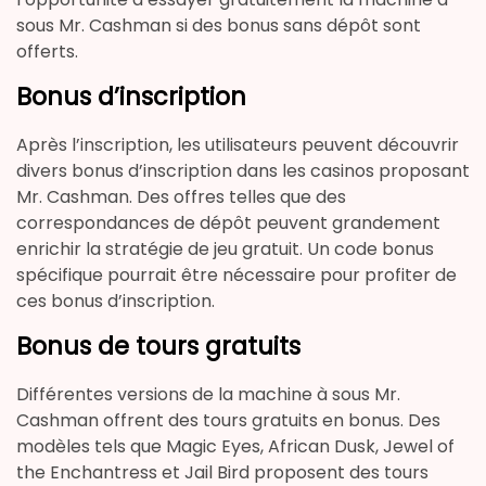
sous Mr. Cashman si des bonus sans dépôt sont
offerts.
Bonus d’inscription
Après l’inscription, les utilisateurs peuvent découvrir
divers bonus d’inscription dans les casinos proposant
Mr. Cashman. Des offres telles que des
correspondances de dépôt peuvent grandement
enrichir la stratégie de jeu gratuit. Un code bonus
spécifique pourrait être nécessaire pour profiter de
ces bonus d’inscription.
Bonus de tours gratuits
Différentes versions de la machine à sous Mr.
Cashman offrent des tours gratuits en bonus. Des
modèles tels que Magic Eyes, African Dusk, Jewel of
the Enchantress et Jail Bird proposent des tours