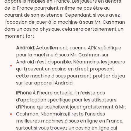
appareils mobiles en France. Les joueurs en dehors
de la France pourraient même ne pas être au
courant de son existence. Cependant, si vous avez
l’occasion de jouer à la machine à sous Mr. Cashman
dans un casino physique, cela sera certainement un
moment fort.
Android:
Actuellement, aucune APK spécifique
pour la machine à sous Mr. Cashman sur
Android n’est disponible. Néanmoins, les joueurs
qui trouvent un casino en direct proposant
cette machine à sous pourraient profiter du jeu
sur leur appareil Android.
iPhone
:À l’heure actuelle, il n’existe pas
d’application spécifique pour les utilisateurs
d’iPhone qui souhaitent jouer gratuitement à Mr.
Cashman. Néanmoins, il reste l’une des
meilleures machines à sous en ligne en France,
surtout si vous trouvez un casino en ligne qui