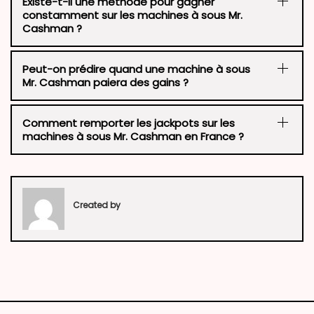
Existe-t-il une méthode pour gagner
constamment sur les machines à sous Mr.
Cashman ?
Peut-on prédire quand une machine à sous
Mr. Cashman paiera des gains ?
Comment remporter les jackpots sur les
machines à sous Mr. Cashman en France ?
Created by