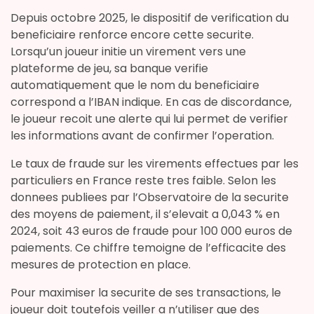
Depuis octobre 2025, le dispositif de verification du
beneficiaire renforce encore cette securite.
Lorsqu’un joueur initie un virement vers une
plateforme de jeu, sa banque verifie
automatiquement que le nom du beneficiaire
correspond a l’IBAN indique. En cas de discordance,
le joueur recoit une alerte qui lui permet de verifier
les informations avant de confirmer l’operation.
Le taux de fraude sur les virements effectues par les
particuliers en France reste tres faible. Selon les
donnees publiees par l’Observatoire de la securite
des moyens de paiement, il s’elevait a 0,043 % en
2024, soit 43 euros de fraude pour 100 000 euros de
paiements. Ce chiffre temoigne de l’efficacite des
mesures de protection en place.
Pour maximiser la securite de ses transactions, le
joueur doit toutefois veiller a n’utiliser que des