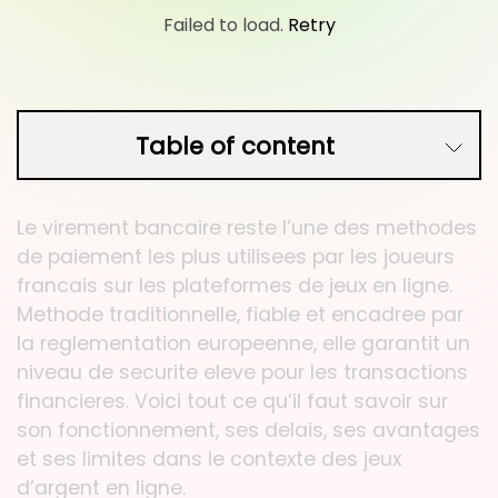
Failed to load.
Retry
Table of content
Le virement bancaire reste l’une des methodes
de paiement les plus utilisees par les joueurs
francais sur les plateformes de jeux en ligne.
Methode traditionnelle, fiable et encadree par
la reglementation europeenne, elle garantit un
niveau de securite eleve pour les transactions
financieres. Voici tout ce qu’il faut savoir sur
son fonctionnement, ses delais, ses avantages
et ses limites dans le contexte des jeux
d’argent en ligne.