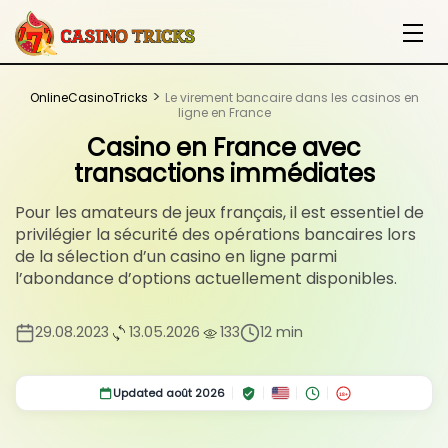
>
OnlineCasinoTricks
Le virement bancaire dans les casinos en
ligne en France
Casino en France avec
transactions immédiates
Pour les amateurs de jeux français, il est essentiel de
privilégier la sécurité des opérations bancaires lors
de la sélection d’un casino en ligne parmi
l’abondance d’options actuellement disponibles.
29.08.2023
13.05.2026
133
12 min
Updated août 2026
18+