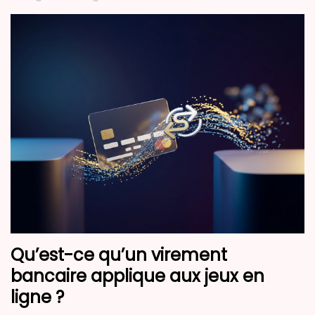
Qu’est-ce qu’un virement
bancaire applique aux jeux en
ligne ?