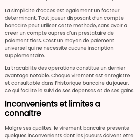
La simplicite d’acces est egalement un facteur
determinant. Tout joueur disposant d’un compte
bancaire peut utiliser cette methode, sans avoir a
creer un compte aupres d’un prestataire de
paiement tiers. C’est un moyen de paiement
universel qui ne necessite aucune inscription
supplementaire.
La tracabilite des operations constitue un dernier
avantage notable. Chaque virement est enregistre
et consultable dans l’historique bancaire du joueur,
ce qui facilite le suivi de ses depenses et de ses gains.
Inconvenients et limites a
connaitre
Malgre ses qualites, le virement bancaire presente
quelques inconvenients dont les joueurs doivent etre