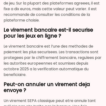
de jeu. Sur la plupart des plateformes agreees, il est
fixe a dix euros, mais cette valeur peut varier. Il est
recommande de consulter les conditions de la
plateforme choisie.
Le virement bancaire est-il securise
pour les jeux en ligne ?
Le virement bancaire est l’une des methodes de
paiement les plus securisees. Les transactions sont
protegees par le chiffrement bancaire, regulees par
les autorites europeennes et soumises depuis
octobre 2025 a la verification automatique du
beneficiaire.
Peut-on annuler un virement deja
envoye ?
Un virement SEPA classique peut etre annule tant