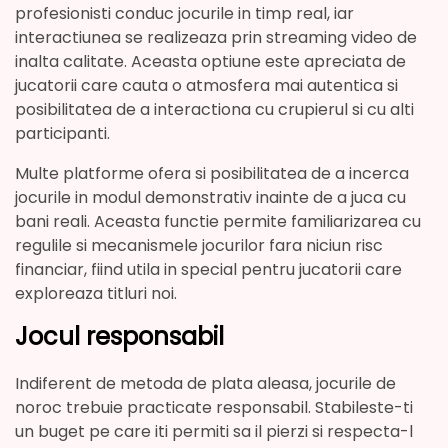
profesionisti conduc jocurile in timp real, iar
interactiunea se realizeaza prin streaming video de
inalta calitate. Aceasta optiune este apreciata de
jucatorii care cauta o atmosfera mai autentica si
posibilitatea de a interactiona cu crupierul si cu alti
participanti.
Multe platforme ofera si posibilitatea de a incerca
jocurile in modul demonstrativ inainte de a juca cu
bani reali. Aceasta functie permite familiarizarea cu
regulile si mecanismele jocurilor fara niciun risc
financiar, fiind utila in special pentru jucatorii care
exploreaza titluri noi.
Jocul responsabil
Indiferent de metoda de plata aleasa, jocurile de
noroc trebuie practicate responsabil. Stabileste-ti
un buget pe care iti permiti sa il pierzi si respecta-l