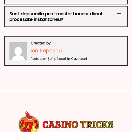
Sunt depunerile prin transfer bancar direct
procesate instantaneu?
Created by
Ion Popescu
Redactor-Șef și Expert în Cazinouri