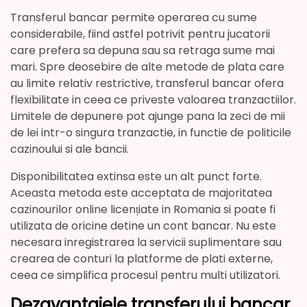
Transferul bancar permite operarea cu sume
considerabile, fiind astfel potrivit pentru jucatorii
care prefera sa depuna sau sa retraga sume mai
mari. Spre deosebire de alte metode de plata care
au limite relativ restrictive, transferul bancar ofera
flexibilitate in ceea ce priveste valoarea tranzactiilor.
Limitele de depunere pot ajunge pana la zeci de mii
de lei intr-o singura tranzactie, in functie de politicile
cazinoului si ale bancii.
Disponibilitatea extinsa este un alt punct forte.
Aceasta metoda este acceptata de majoritatea
cazinourilor online licențiate in Romania si poate fi
utilizata de oricine detine un cont bancar. Nu este
necesara inregistrarea la servicii suplimentare sau
crearea de conturi la platforme de plati externe,
ceea ce simplifica procesul pentru multi utilizatori.
Dezavantajele transferului bancar