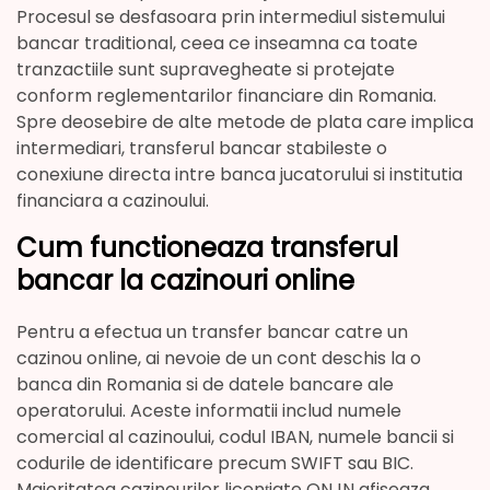
Procesul se desfasoara prin intermediul sistemului
bancar traditional, ceea ce inseamna ca toate
tranzactiile sunt supravegheate si protejate
conform reglementarilor financiare din Romania.
Spre deosebire de alte metode de plata care implica
intermediari, transferul bancar stabileste o
conexiune directa intre banca jucatorului si institutia
financiara a cazinoului.
Cum functioneaza transferul
bancar la cazinouri online
Pentru a efectua un transfer bancar catre un
cazinou online, ai nevoie de un cont deschis la o
banca din Romania si de datele bancare ale
operatorului. Aceste informatii includ numele
comercial al cazinoului, codul IBAN, numele bancii si
codurile de identificare precum SWIFT sau BIC.
Majoritatea cazinourilor licențiate ONJN afiseaza