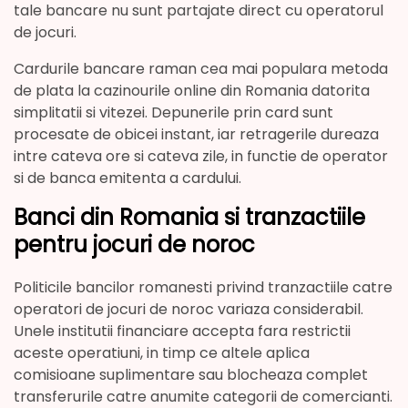
tale bancare nu sunt partajate direct cu operatorul
de jocuri.
Cardurile bancare raman cea mai populara metoda
de plata la cazinourile online din Romania datorita
simplitatii si vitezei. Depunerile prin card sunt
procesate de obicei instant, iar retragerile dureaza
intre cateva ore si cateva zile, in functie de operator
si de banca emitenta a cardului.
Banci din Romania si tranzactiile
pentru jocuri de noroc
Politicile bancilor romanesti privind tranzactiile catre
operatori de jocuri de noroc variaza considerabil.
Unele institutii financiare accepta fara restrictii
aceste operatiuni, in timp ce altele aplica
comisioane suplimentare sau blocheaza complet
transferurile catre anumite categorii de comercianti.