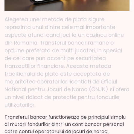
Alegerea unei metode de plata sigure
reprezinta unul dintre cele mai importante
aspecte atunci cand joci la un cazinou online
din Romania. Transferul bancar ramane o
optiune preferata de multi jucatori, in special
de cei care pun accent pe securitatea
tranzactiilor financiare. Aceasta metoda
traditionala de plata este acceptata de
majoritatea operatorilor licentiati de Oficiul
National pentru Jocuri de Noroc (ONJN) si ofera
un nivel ridicat de protectie pentru fondurile
utilizatorilor.
Transferul bancar functioneaza pe principiul simplu
al mutarii fondurilor dintr-un cont bancar personal
catre contul operatorului de jocuri de noroc.