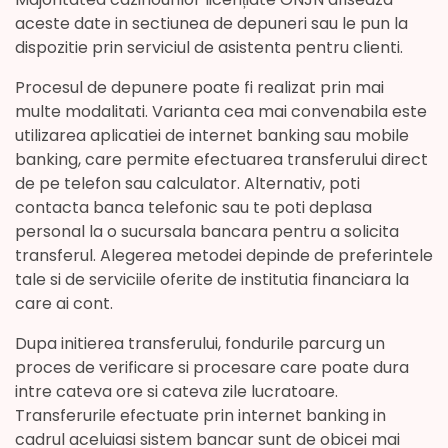
aceste date in sectiunea de depuneri sau le pun la
dispozitie prin serviciul de asistenta pentru clienti.
Procesul de depunere poate fi realizat prin mai
multe modalitati. Varianta cea mai convenabila este
utilizarea aplicatiei de internet banking sau mobile
banking, care permite efectuarea transferului direct
de pe telefon sau calculator. Alternativ, poti
contacta banca telefonic sau te poti deplasa
personal la o sucursala bancara pentru a solicita
transferul. Alegerea metodei depinde de preferintele
tale si de serviciile oferite de institutia financiara la
care ai cont.
Dupa initierea transferului, fondurile parcurg un
proces de verificare si procesare care poate dura
intre cateva ore si cateva zile lucratoare.
Transferurile efectuate prin internet banking in
cadrul aceluiasi sistem bancar sunt de obicei mai