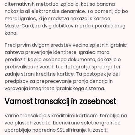
alternativnih metod za izplacilo, kot so bancna
nakazila ali elektronske denarnice. To pomeni, da bo
moral igralec, ki je sredstva nakazal s kartico
MasterCard, za dvig dobitkov morda uporabiti drug
kanal.
Pred prvim dvigom sredstev vecina spletnih igralnic
zahteva preverjanje identitete. Igralec mora
predloziti kopijo osebnega dokumenta, dokazilo o
prebivaliscu in vcasih tudi fotografijo sprednje ter
zadnje strani kreditne kartice. Ta postopek je del
predpisov za preprecevanje pranja denarja in
varovanja integritete igralniskega sistema.
Varnost transakcij in zasebnost
Varne transakcije s kreditnimi karticami temeljijo na
vec plasteh zascite. Licencirane spletne igralnice
uporabljajo napredno SSL sifriranje, ki zasciti