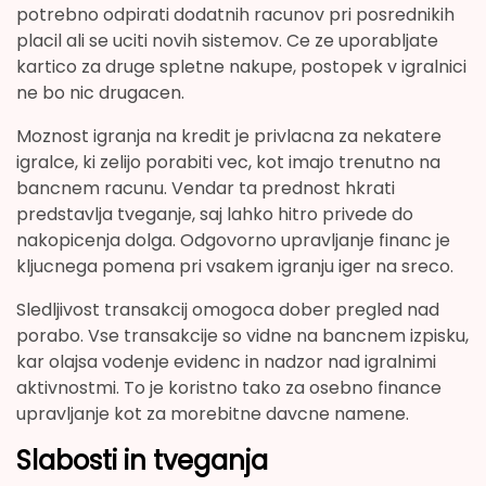
potrebno odpirati dodatnih racunov pri posrednikih
placil ali se uciti novih sistemov. Ce ze uporabljate
kartico za druge spletne nakupe, postopek v igralnici
ne bo nic drugacen.
Moznost igranja na kredit je privlacna za nekatere
igralce, ki zelijo porabiti vec, kot imajo trenutno na
bancnem racunu. Vendar ta prednost hkrati
predstavlja tveganje, saj lahko hitro privede do
nakopicenja dolga. Odgovorno upravljanje financ je
kljucnega pomena pri vsakem igranju iger na sreco.
Sledljivost transakcij omogoca dober pregled nad
porabo. Vse transakcije so vidne na bancnem izpisku,
kar olajsa vodenje evidenc in nadzor nad igralnimi
aktivnostmi. To je koristno tako za osebno finance
upravljanje kot za morebitne davcne namene.
Slabosti in tveganja