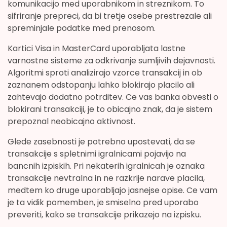
komunikacijo med uporabnikom in streznikom. To
sifriranje prepreci, da bi tretje osebe prestrezale ali
spreminjale podatke med prenosom.
Kartici Visa in MasterCard uporabljata lastne
varnostne sisteme za odkrivanje sumljivih dejavnosti.
Algoritmi sproti analizirajo vzorce transakcij in ob
zaznanem odstopanju lahko blokirajo placilo ali
zahtevajo dodatno potrditev. Ce vas banka obvesti o
blokirani transakciji, je to obicajno znak, da je sistem
prepoznal neobicajno aktivnost.
Glede zasebnosti je potrebno upostevati, da se
transakcije s spletnimi igralnicami pojavijo na
bancnih izpiskih. Pri nekaterih igralnicah je oznaka
transakcije nevtralna in ne razkrije narave placila,
medtem ko druge uporabljajo jasnejse opise. Ce vam
je ta vidik pomemben, je smiselno pred uporabo
preveriti, kako se transakcije prikazejo na izpisku.