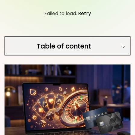
Failed to load.
Retry
Table of content