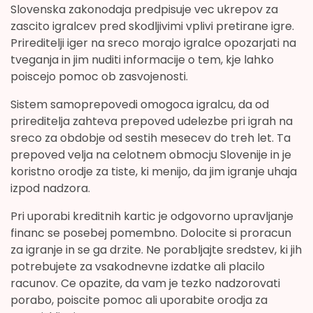
Slovenska zakonodaja predpisuje vec ukrepov za
zascito igralcev pred skodljivimi vplivi pretirane igre.
Prireditelji iger na sreco morajo igralce opozarjati na
tveganja in jim nuditi informacije o tem, kje lahko
poiscejo pomoc ob zasvojenosti.
Sistem samoprepovedi omogoca igralcu, da od
prireditelja zahteva prepoved udelezbe pri igrah na
sreco za obdobje od sestih mesecev do treh let. Ta
prepoved velja na celotnem obmocju Slovenije in je
koristno orodje za tiste, ki menijo, da jim igranje uhaja
izpod nadzora.
Pri uporabi kreditnih kartic je odgovorno upravljanje
financ se posebej pomembno. Dolocite si proracun
za igranje in se ga drzite. Ne porabljajte sredstev, ki jih
potrebujete za vsakodnevne izdatke ali placilo
racunov. Ce opazite, da vam je tezko nadzorovati
porabo, poiscite pomoc ali uporabite orodja za