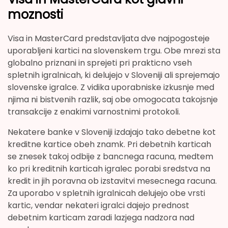
moznosti
Visa in MasterCard predstavljata dve najpogosteje
uporabljeni kartici na slovenskem trgu. Obe mrezi sta
globalno priznani in sprejeti pri prakticno vseh
spletnih igralnicah, ki delujejo v Sloveniji ali sprejemajo
slovenske igralce. Z vidika uporabniske izkusnje med
njima ni bistvenih razlik, saj obe omogocata takojsnje
transakcije z enakimi varnostnimi protokoli.
Nekatere banke v Sloveniji izdajajo tako debetne kot
kreditne kartice obeh znamk. Pri debetnih karticah
se znesek takoj odbije z bancnega racuna, medtem
ko pri kreditnih karticah igralec porabi sredstva na
kredit in jih poravna ob izstavitvi mesecnega racuna.
Za uporabo v spletnih igralnicah delujejo obe vrsti
kartic, vendar nekateri igralci dajejo prednost
debetnim karticam zaradi lazjega nadzora nad