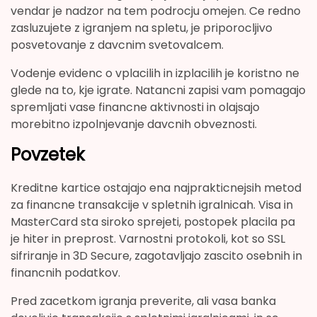
vendar je nadzor na tem podrocju omejen. Ce redno
zasluzujete z igranjem na spletu, je priporocljivo
posvetovanje z davcnim svetovalcem.
Vodenje evidenc o vplacilih in izplacilih je koristno ne
glede na to, kje igrate. Natancni zapisi vam pomagajo
spremljati vase financne aktivnosti in olajsajo
morebitno izpolnjevanje davcnih obveznosti.
Povzetek
Kreditne kartice ostajajo ena najprakticnejsih metod
za financne transakcije v spletnih igralnicah. Visa in
MasterCard sta siroko sprejeti, postopek placila pa
je hiter in preprost. Varnostni protokoli, kot so SSL
sifriranje in 3D Secure, zagotavljajo zascito osebnih in
financnih podatkov.
Pred zacetkom igranja preverite, ali vasa banka