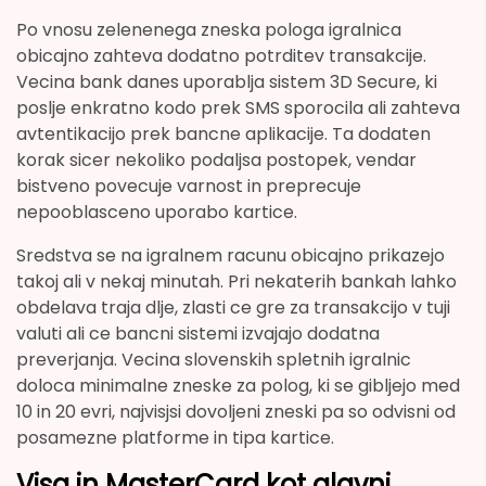
Po vnosu zelenenega zneska pologa igralnica
obicajno zahteva dodatno potrditev transakcije.
Vecina bank danes uporablja sistem 3D Secure, ki
poslje enkratno kodo prek SMS sporocila ali zahteva
avtentikacijo prek bancne aplikacije. Ta dodaten
korak sicer nekoliko podaljsa postopek, vendar
bistveno povecuje varnost in preprecuje
nepooblasceno uporabo kartice.
Sredstva se na igralnem racunu obicajno prikazejo
takoj ali v nekaj minutah. Pri nekaterih bankah lahko
obdelava traja dlje, zlasti ce gre za transakcijo v tuji
valuti ali ce bancni sistemi izvajajo dodatna
preverjanja. Vecina slovenskih spletnih igralnic
doloca minimalne zneske za polog, ki se gibljejo med
10 in 20 evri, najvisjsi dovoljeni zneski pa so odvisni od
posamezne platforme in tipa kartice.
Visa in MasterCard kot glavni