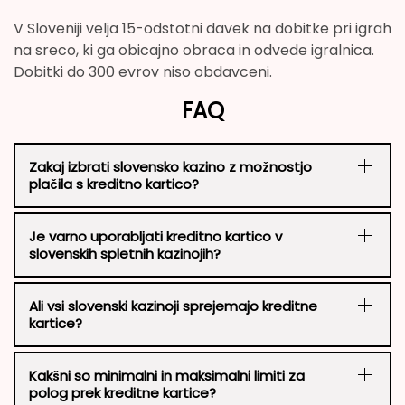
V Sloveniji velja 15-odstotni davek na dobitke pri igrah
na sreco, ki ga obicajno obraca in odvede igralnica.
Dobitki do 300 evrov niso obdavceni.
FAQ
Zakaj izbrati slovensko kazino z možnostjo
plačila s kreditno kartico?
Je varno uporabljati kreditno kartico v
slovenskih spletnih kazinojih?
Ali vsi slovenski kazinoji sprejemajo kreditne
kartice?
Kakšni so minimalni in maksimalni limiti za
polog prek kreditne kartice?