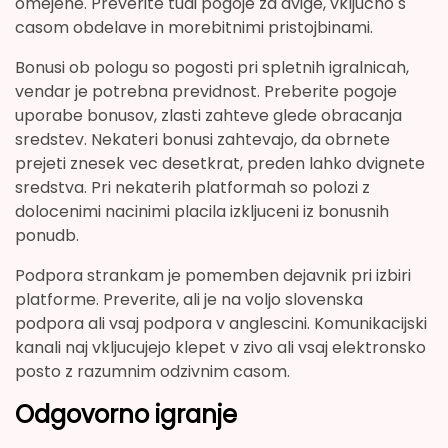
omejene. Preverite tudi pogoje za dvige, vkljucno s
casom obdelave in morebitnimi pristojbinami.
Bonusi ob pologu so pogosti pri spletnih igralnicah,
vendar je potrebna previdnost. Preberite pogoje
uporabe bonusov, zlasti zahteve glede obracanja
sredstev. Nekateri bonusi zahtevajo, da obrnete
prejeti znesek vec desetkrat, preden lahko dvignete
sredstva. Pri nekaterih platformah so polozi z
dolocenimi nacinimi placila izkljuceni iz bonusnih
ponudb.
Podpora strankam je pomemben dejavnik pri izbiri
platforme. Preverite, ali je na voljo slovenska
podpora ali vsaj podpora v anglescini. Komunikacijski
kanali naj vkljucujejo klepet v zivo ali vsaj elektronsko
posto z razumnim odzivnim casom.
Odgovorno igranje