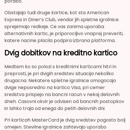
porabo.
Obstajajo tudi druge kartice, kot sta American
Express in Diner’s Club, vendar jih spletne igralnice
sprejemajo redkeje. Ce vas zanima uporaba
alternativnih kartic, je priporocljivo vnaprej preveriti,
katere nacine placila podpira izbrana platforma.
Dvig dobitkov na kreditno kartico
Medtem ko so polozi s kreditnimi karticami hitri in
preprosti, je pri dvigih sredstev situacija nekoliko
drugacna. Nekatere spletne igralnice omogocajo
dvige neposredno na kartico Visa, pri cemer
sredstva prispejo na bancni racun v nekaj delovnih
dneh. Casovni okvir je odvisen od bancnih postopkov
in lahko traja od enega do petih delovnih dni.
Pri karticah MasterCard je dvig sredstev pogosto bolj
omejen. Stevilne igralnice zahtevajo uporabo