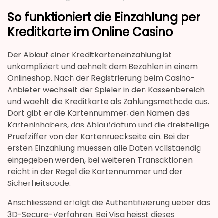
So funktioniert die Einzahlung per
Kreditkarte im Online Casino
Der Ablauf einer Kreditkarteneinzahlung ist
unkompliziert und aehnelt dem Bezahlen in einem
Onlineshop. Nach der Registrierung beim Casino-
Anbieter wechselt der Spieler in den Kassenbereich
und waehlt die Kreditkarte als Zahlungsmethode aus.
Dort gibt er die Kartennummer, den Namen des
Karteninhabers, das Ablaufdatum und die dreistellige
Pruefziffer von der Kartenrueckseite ein. Bei der
ersten Einzahlung muessen alle Daten vollstaendig
eingegeben werden, bei weiteren Transaktionen
reicht in der Regel die Kartennummer und der
Sicherheitscode.
Anschliessend erfolgt die Authentifizierung ueber das
3D-Secure-Verfahren. Bei Visa heisst dieses