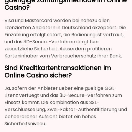
gaengige Zahlungsmethode im Online
Casino?
Visa und Mastercard werden bei nahezu allen
lizenzierten Anbietern in Deutschland akzeptiert. Die
Einzahlung erfolgt sofort, die Bedienung ist vertraut,
und das 3D-Secure-Verfahren sorgt fuer
zusaetzliche Sicherheit. Ausserdem profitieren
Karteninhaber vom Verbraucherschutz ihrer Bank.
Sind Kreditkartentransaktionen im
Online Casino sicher?
Ja, sofern der Anbieter ueber eine gueltige GGL-
Lizenz verfuegt und das 3D-Secure-Verfahren zum
Einsatz kommt. Die Kombination aus SSL-
Verschluesselung, Zwei-Faktor-Authentifizierung und
behoerdlicher Aufsicht bietet ein hohes
Sicherheitsniveau.