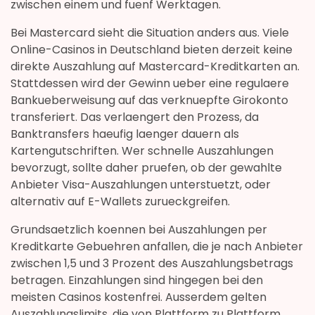
zwischen einem und fuenf Werktagen.
Bei Mastercard sieht die Situation anders aus. Viele
Online-Casinos in Deutschland bieten derzeit keine
direkte Auszahlung auf Mastercard-Kreditkarten an.
Stattdessen wird der Gewinn ueber eine regulaere
Bankueberweisung auf das verknuepfte Girokonto
transferiert. Das verlaengert den Prozess, da
Banktransfers haeufig laenger dauern als
Kartengutschriften. Wer schnelle Auszahlungen
bevorzugt, sollte daher pruefen, ob der gewahlte
Anbieter Visa-Auszahlungen unterstuetzt, oder
alternativ auf E-Wallets zurueckgreifen.
Grundsaetzlich koennen bei Auszahlungen per
Kreditkarte Gebuehren anfallen, die je nach Anbieter
zwischen 1,5 und 3 Prozent des Auszahlungsbetrags
betragen. Einzahlungen sind hingegen bei den
meisten Casinos kostenfrei. Ausserdem gelten
Auszahlungslimits, die von Plattform zu Plattform