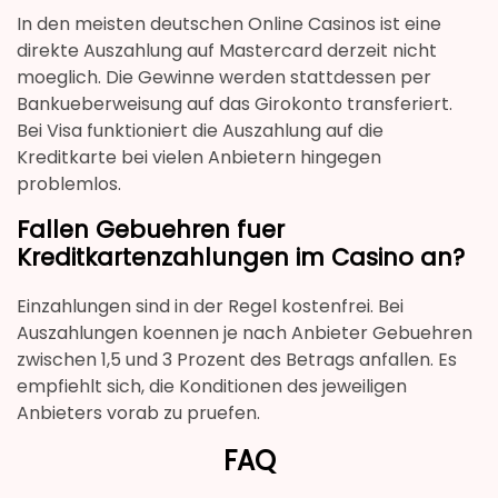
In den meisten deutschen Online Casinos ist eine
direkte Auszahlung auf Mastercard derzeit nicht
moeglich. Die Gewinne werden stattdessen per
Bankueberweisung auf das Girokonto transferiert.
Bei Visa funktioniert die Auszahlung auf die
Kreditkarte bei vielen Anbietern hingegen
problemlos.
Fallen Gebuehren fuer
Kreditkartenzahlungen im Casino an?
Einzahlungen sind in der Regel kostenfrei. Bei
Auszahlungen koennen je nach Anbieter Gebuehren
zwischen 1,5 und 3 Prozent des Betrags anfallen. Es
empfiehlt sich, die Konditionen des jeweiligen
Anbieters vorab zu pruefen.
FAQ