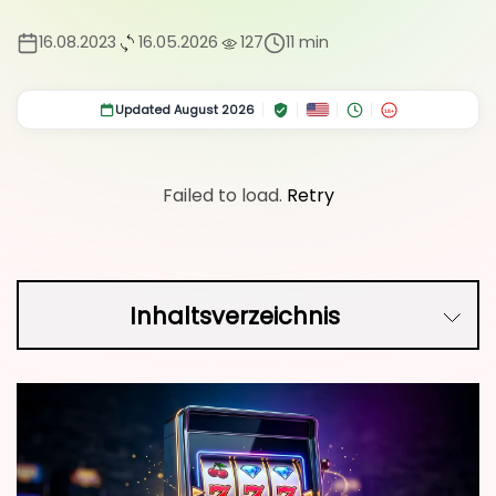
16.08.2023
16.05.2026
127
11 min
Updated August 2026
18+
Failed to load.
Retry
Inhaltsverzeichnis