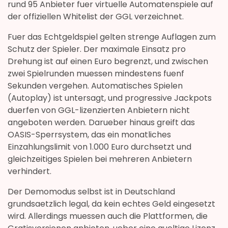
rund 95 Anbieter fuer virtuelle Automatenspiele auf
der offiziellen Whitelist der GGL verzeichnet.
Fuer das Echtgeldspiel gelten strenge Auflagen zum
Schutz der Spieler. Der maximale Einsatz pro
Drehung ist auf einen Euro begrenzt, und zwischen
zwei Spielrunden muessen mindestens fuenf
Sekunden vergehen. Automatisches Spielen
(Autoplay) ist untersagt, und progressive Jackpots
duerfen von GGL-lizenzierten Anbietern nicht
angeboten werden. Darueber hinaus greift das
OASIS-Sperrsystem, das ein monatliches
Einzahlungslimit von 1.000 Euro durchsetzt und
gleichzeitiges Spielen bei mehreren Anbietern
verhindert.
Der Demomodus selbst ist in Deutschland
grundsaetzlich legal, da kein echtes Geld eingesetzt
wird. Allerdings muessen auch die Plattformen, die