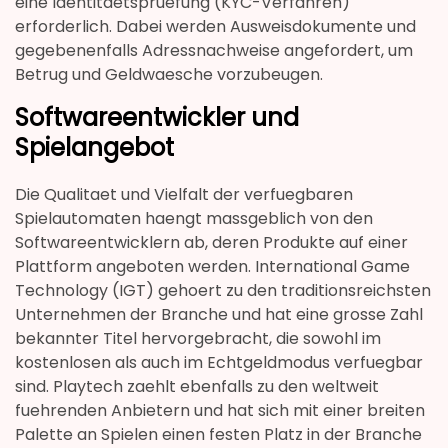
eine Identitaetspruefung (KYC-Verfahren)
erforderlich. Dabei werden Ausweisdokumente und
gegebenenfalls Adressnachweise angefordert, um
Betrug und Geldwaesche vorzubeugen.
Softwareentwickler und
Spielangebot
Die Qualitaet und Vielfalt der verfuegbaren
Spielautomaten haengt massgeblich von den
Softwareentwicklern ab, deren Produkte auf einer
Plattform angeboten werden. International Game
Technology (IGT) gehoert zu den traditionsreichsten
Unternehmen der Branche und hat eine grosse Zahl
bekannter Titel hervorgebracht, die sowohl im
kostenlosen als auch im Echtgeldmodus verfuegbar
sind. Playtech zaehlt ebenfalls zu den weltweit
fuehrenden Anbietern und hat sich mit einer breiten
Palette an Spielen einen festen Platz in der Branche