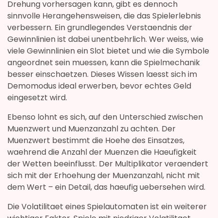
Drehung vorhersagen kann, gibt es dennoch
sinnvolle Herangehensweisen, die das Spielerlebnis
verbessern. Ein grundlegendes Verstaendnis der
Gewinnlinien ist dabei unentbehrlich. Wer weiss, wie
viele Gewinnlinien ein Slot bietet und wie die Symbole
angeordnet sein muessen, kann die Spielmechanik
besser einschaetzen. Dieses Wissen laesst sich im
Demomodus ideal erwerben, bevor echtes Geld
eingesetzt wird.
Ebenso lohnt es sich, auf den Unterschied zwischen
Muenzwert und Muenzanzahl zu achten. Der
Muenzwert bestimmt die Hoehe des Einsatzes,
waehrend die Anzahl der Muenzen die Haeufigkeit
der Wetten beeinflusst. Der Multiplikator veraendert
sich mit der Erhoehung der Muenzanzahl, nicht mit
dem Wert – ein Detail, das haeufig uebersehen wird.
Die Volatilitaet eines Spielautomaten ist ein weiterer