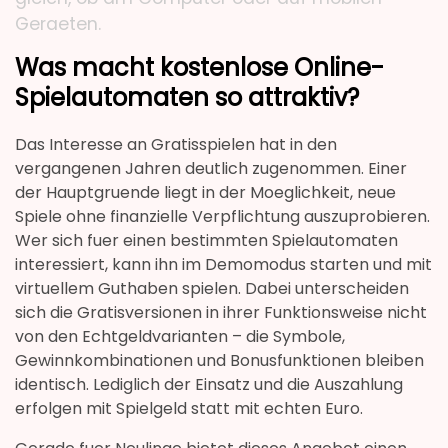
Geraeten.
Was macht kostenlose Online-
Spielautomaten so attraktiv?
Das Interesse an Gratisspielen hat in den
vergangenen Jahren deutlich zugenommen. Einer
der Hauptgruende liegt in der Moeglichkeit, neue
Spiele ohne finanzielle Verpflichtung auszuprobieren.
Wer sich fuer einen bestimmten Spielautomaten
interessiert, kann ihn im Demomodus starten und mit
virtuellem Guthaben spielen. Dabei unterscheiden
sich die Gratisversionen in ihrer Funktionsweise nicht
von den Echtgeldvarianten – die Symbole,
Gewinnkombinationen und Bonusfunktionen bleiben
identisch. Lediglich der Einsatz und die Auszahlung
erfolgen mit Spielgeld statt mit echten Euro.