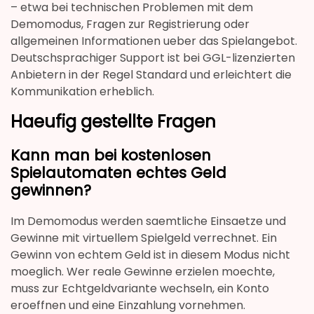
– etwa bei technischen Problemen mit dem
Demomodus, Fragen zur Registrierung oder
allgemeinen Informationen ueber das Spielangebot.
Deutschsprachiger Support ist bei GGL-lizenzierten
Anbietern in der Regel Standard und erleichtert die
Kommunikation erheblich.
Haeufig gestellte Fragen
Kann man bei kostenlosen
Spielautomaten echtes Geld
gewinnen?
Im Demomodus werden saemtliche Einsaetze und
Gewinne mit virtuellem Spielgeld verrechnet. Ein
Gewinn von echtem Geld ist in diesem Modus nicht
moeglich. Wer reale Gewinne erzielen moechte,
muss zur Echtgeldvariante wechseln, ein Konto
eroeffnen und eine Einzahlung vornehmen.