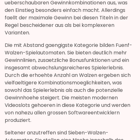
ueberschaubaren Gewinnkombinationen aus, was
den Einstieg besonders einfach macht. Allerdings
faellt der maximale Gewinn bei diesen Titeln in der
Regel bescheidener aus als bei komplexeren
Varianten.
Die mit Abstand gaengigste Kategorie bilden Fuenf-
Walzen-Spielautomaten. Sie bieten deutlich mehr
Gewinnlinien, zusaetzliche Bonusfunktionen und ein
insgesamt abwechslungsreicheres Spielerlebnis.
Durch die erhoehte Anzahl an Walzen ergeben sich
vielfaeltigere Kombinationsmoeglichkeiten, was
sowohl das Spielerlebnis als auch die potenzielle
Gewinnhoehe steigert. Die meisten modernen
Videoslots gehoeren in diese Kategorie und werden
von nahezu allen grossen Softwareentwicklern
produziert.
Seltener anzutreffen sind Sieben-Walzen-