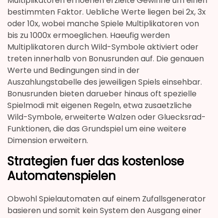
Multiplikatoren erhoehen erzielte Gewinne um einen
bestimmten Faktor. Uebliche Werte liegen bei 2x, 3x
oder 10x, wobei manche Spiele Multiplikatoren von
bis zu 1000x ermoeglichen. Haeufig werden
Multiplikatoren durch Wild-Symbole aktiviert oder
treten innerhalb von Bonusrunden auf. Die genauen
Werte und Bedingungen sind in der
Auszahlungstabelle des jeweiligen Spiels einsehbar.
Bonusrunden bieten darueber hinaus oft spezielle
Spielmodi mit eigenen Regeln, etwa zusaetzliche
Wild-Symbole, erweiterte Walzen oder Gluecksrad-
Funktionen, die das Grundspiel um eine weitere
Dimension erweitern.
Strategien fuer das kostenlose
Automatenspielen
Obwohl Spielautomaten auf einem Zufallsgenerator
basieren und somit kein System den Ausgang einer