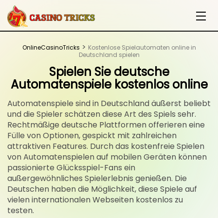
>
OnlineCasinoTricks
Kostenlose Spielautomaten online in
Deutschland spielen
Spielen Sie deutsche
Automatenspiele kostenlos online
Automatenspiele sind in Deutschland äußerst beliebt
und die Spieler schätzen diese Art des Spiels sehr.
Rechtmäßige deutsche Plattformen offerieren eine
Fülle von Optionen, gespickt mit zahlreichen
attraktiven Features. Durch das kostenfreie Spielen
von Automatenspielen auf mobilen Geräten können
passionierte Glücksspiel-Fans ein
außergewöhnliches Spielerlebnis genießen. Die
Deutschen haben die Möglichkeit, diese Spiele auf
vielen internationalen Webseiten kostenlos zu
testen.