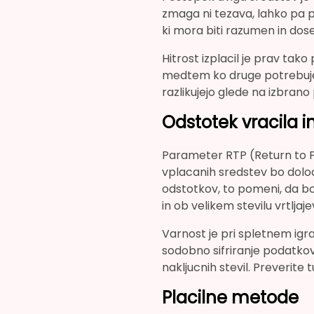
zmaga ni tezava, lahko pa p
ki mora biti razumen in dose
Hitrost izplacil je prav t
medtem ko druge potrebujejo
razlikujejo glede na izbrano
Odstotek vracila i
Parameter RTP (Return to Pla
vplacanih sredstev bo dolo
odstotkov, to pomeni, da b
in ob velikem stevilu vrtlja
Varnost je pri spletnem igr
sodobno sifriranje podatkov,
nakljucnih stevil. Preverite
Placilne metode