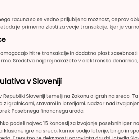
ega racuna so se vedno priljubljena moznost, ceprav obi
toda je primerna zlasti za vecje transakcije, kjer je var
ce
ller omogocajo hitre transakcije in dodatno plast zasebno
ormo. Sredstva najprej nakazete v elektronsko denarnico, 
ulativa v Sloveniji
v Republiki Sloveniji temelji na Zakonu o igrah na sreco. T
no z igralnicami, stavami in loterijami. Nadzor nad izvajan
 prek Posebnega financnega urada.
hko podeli najvec 15 koncesij za izvajanje posebnih iger na
a klasicne igre na sreco, kamor sodijo loterije, bingo in s
rja. Trenutno te dejavnosti opravljata druzbi Loterija Slove