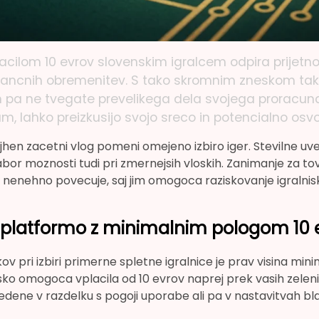
lacilom 10 evrov slovenskim igralcem odpira prijetn
financnih obremenitev. S tako skromnim zneskom tak
em pa ne tvegate prevelikega dela svojega proracuna. T
m, lahko preizkusijo svojo sreco in potencialno osvo
ajhen zacetni vlog pomeni omejeno izbiro iger. Stevilne uv
nabor moznosti tudi pri zmernejsih vloskih. Zanimanje za t
 nenehno povecuje, saj jim omogoca raziskovanje igralni
o platformo z minimalnim pologom 10 
ov pri izbiri primerne spletne igralnice je prav visina min
sko omogoca vplacila od 10 evrov naprej prek vasih zeleni
edene v razdelku s pogoji uporabe ali pa v nastavitvah bl