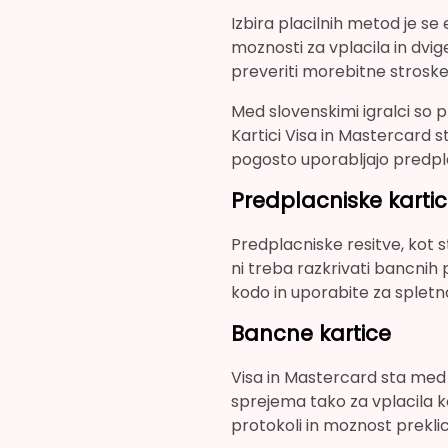
Izbira placilnih metod je se 
moznosti za vplacila in dvig
preveriti morebitne stroske
Med slovenskimi igralci so 
Kartici Visa in Mastercard s
pogosto uporabljajo predpla
Predplacniske karti
Predplacniske resitve, kot 
ni treba razkrivati bancnih p
kodo in uporabite za spletna
Bancne kartice
Visa in Mastercard sta med 
sprejema tako za vplacila ko
protokoli in moznost prekli