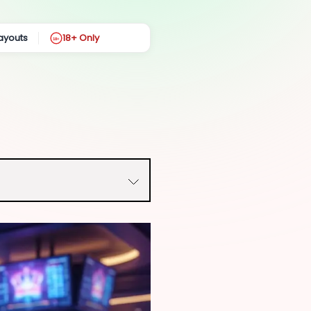
ayouts
18+ Only
18+