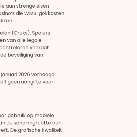
ie aan strenge eisen
Casino’s die WMS-gokkasten
ikken.
pelen (Cruks). Spelers
en van alle legale
e controleren voordat
de beveiliging van
1 januari 2026 verhoogd
elf geen aangifte voor
oor gebruik op mobiele
aan de schermgrootte aan
ft. De grafische kwaliteit