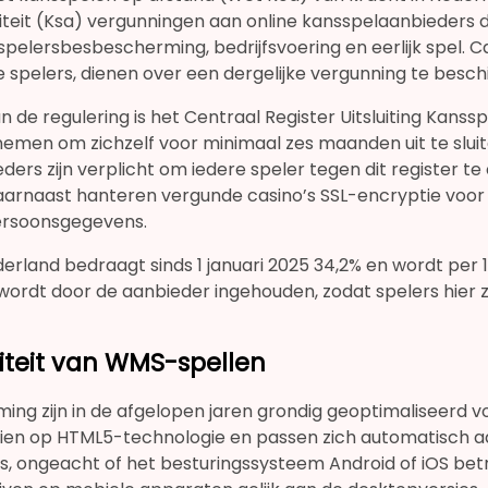
iteit (Ksa) vergunningen aan online kansspelaanbieders d
spelersbesbescherming, bedrijfsvoering en eerlijk spel. 
spelers, dienen over een dergelijke vergunning te besch
 de regulering is het Centraal Register Uitsluiting Kanss
nemen om zichzelf voor minimaal zes maanden uit te sluit
ers zijn verplicht om iedere speler tegen dit register t
arnaast hanteren vergunde casino’s SSL-encryptie voor 
persoonsgegevens.
erland bedraagt sinds 1 januari 2025 34,2% en wordt per 
wordt door de aanbieder ingehouden, zodat spelers hier z
iteit van WMS-spellen
g zijn in de afgelopen jaren grondig geoptimaliseerd v
aien op HTML5-technologie en passen zich automatisch 
 ongeacht of het besturingssysteem Android of iOS betre