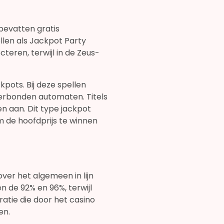
evatten gratis
llen als Jackpot Party
eren, terwijl in de Zeus-
pots. Bij deze spellen
verbonden automaten. Titels
en aan. Dit type jackpot
m de hoofdprijs te winnen
ver het algemeen in lijn
 de 92% en 96%, terwijl
ratie die door het casino
en.