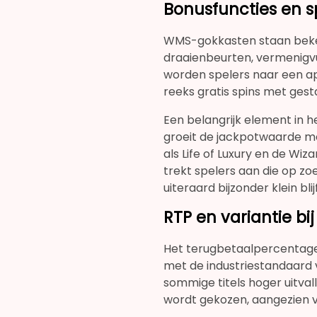
Bonusfuncties en 
WMS-gokkasten staan beken
draaienbeurten, vermenigvu
worden spelers naar een ap
reeks gratis spins met ges
Een belangrijk element in h
groeit de jackpotwaarde me
als Life of Luxury en de Wiz
trekt spelers aan die op zo
uiteraard bijzonder klein blijf
RTP en variantie b
Het terugbetaalpercentage 
met de industriestandaard 
sommige titels hoger uitval
wordt gekozen, aangezien 