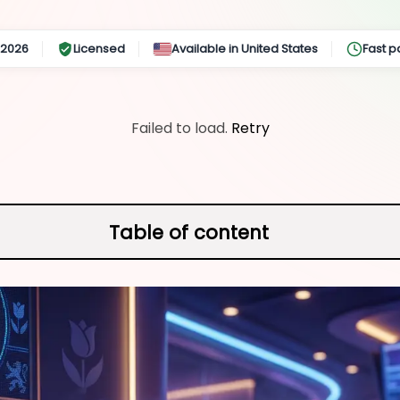
 2026
Licensed
Available in United States
Fast p
Failed to load.
Retry
Table of content