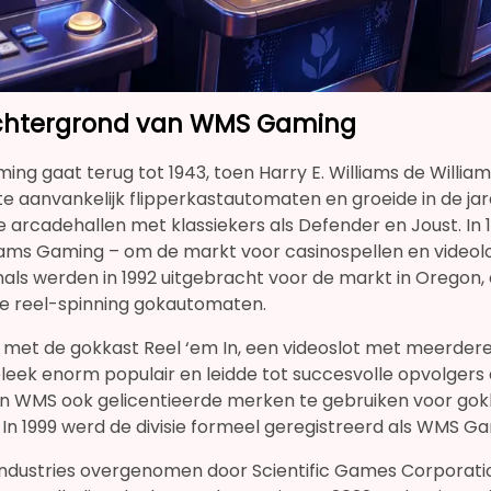
achtergrond van WMS Gaming
g gaat terug tot 1943, toen Harry E. Williams de Will
te aanvankelijk flipperkastautomaten en groeide in de jar
arcadehallen met klassiekers als Defender en Joust. In 1
lliams Gaming – om de markt voor casinospellen en videol
nals werden in 1992 uitgebracht voor de markt in Oregon, e
eke reel-spinning gokautomaten.
met de gokkast Reel ‘em In, een videoslot met meerdere 
eek enorm populair en leidde tot succesvolle opvolgers
gon WMS ook gelicentieerde merken te gebruiken voor go
n 1999 werd de divisie formeel geregistreerd als WMS Ga
ndustries overgenomen door Scientific Games Corporation 