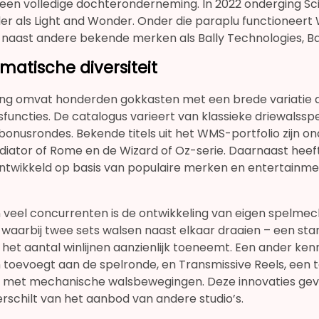
een volledige dochteronderneming. In 2022 onderging Sc
der als Light and Wonder. Onder die paraplu functionee
, naast andere bekende merken als Bally Technologies, Ba
atische diversiteit
g omvat honderden gokkasten met een brede variatie a
ncties. De catalogus varieert van klassieke driewalssp
bonusrondes. Bekende titels uit het WMS-portfolio zijn o
adiator of Rome en de Wizard of Oz-serie. Daarnaast heef
ntwikkeld op basis van populaire merken en entertainment
veel concurrenten is de ontwikkeling van eigen spelme
s, waarbij twee sets walsen naast elkaar draaien – een s
et aantal winlijnen aanzienlijk toeneemt. Een ander kenm
 toevoegt aan de spelronde, en Transmissive Reels, een 
t met mechanische walsbewegingen. Deze innovaties g
rschilt van het aanbod van andere studio’s.