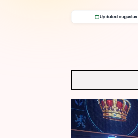
Updated augustus