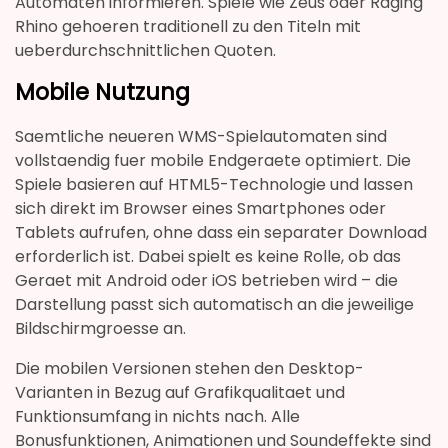
Automaten informieren. Spiele wie Zeus oder Raging
Rhino gehoeren traditionell zu den Titeln mit
ueberdurchschnittlichen Quoten.
Mobile Nutzung
Saemtliche neueren WMS-Spielautomaten sind
vollstaendig fuer mobile Endgeraete optimiert. Die
Spiele basieren auf HTML5-Technologie und lassen
sich direkt im Browser eines Smartphones oder
Tablets aufrufen, ohne dass ein separater Download
erforderlich ist. Dabei spielt es keine Rolle, ob das
Geraet mit Android oder iOS betrieben wird – die
Darstellung passt sich automatisch an die jeweilige
Bildschirmgroesse an.
Die mobilen Versionen stehen den Desktop-
Varianten in Bezug auf Grafikqualitaet und
Funktionsumfang in nichts nach. Alle
Bonusfunktionen, Animationen und Soundeffekte sind