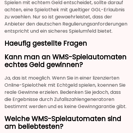
Spielen mit echtem Geld entscheidet, sollte darauf
achten, eine Spielothek mit gueltiger GGL-Erlaubnis
zu waehlen. Nur so ist gewaehrleistet, dass der
Anbieter den deutschen Regulierungsanforderungen
entspricht und ein sicheres Spielumfeld bietet.
Haeufig gestellte Fragen
Kann man an WMS-Spielautomaten
echtes Geld gewinnen?
Ja, das ist moeglich. Wenn Sie in einer lizenzierten
Online-Spielothek mit Echtgeld spielen, koennen Sie
reale Gewinne erzielen. Bedenken Sie jedoch, dass
die Ergebnisse durch Zufallszahlengeneratoren
bestimmt werden und es keine Gewinngarantie gibt.
Welche WMS-Spielautomaten sind
am beliebtesten?