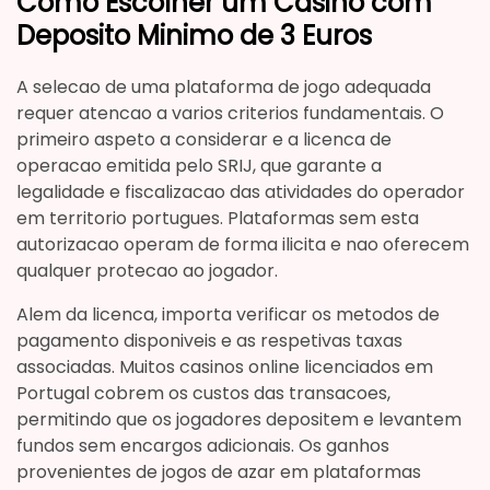
Como Escolher um Casino com
Deposito Minimo de 3 Euros
A selecao de uma plataforma de jogo adequada
requer atencao a varios criterios fundamentais. O
primeiro aspeto a considerar e a licenca de
operacao emitida pelo SRIJ, que garante a
legalidade e fiscalizacao das atividades do operador
em territorio portugues. Plataformas sem esta
autorizacao operam de forma ilicita e nao oferecem
qualquer protecao ao jogador.
Alem da licenca, importa verificar os metodos de
pagamento disponiveis e as respetivas taxas
associadas. Muitos casinos online licenciados em
Portugal cobrem os custos das transacoes,
permitindo que os jogadores depositem e levantem
fundos sem encargos adicionais. Os ganhos
provenientes de jogos de azar em plataformas