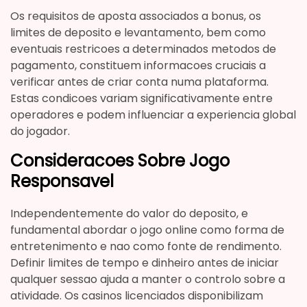
Os requisitos de aposta associados a bonus, os
limites de deposito e levantamento, bem como
eventuais restricoes a determinados metodos de
pagamento, constituem informacoes cruciais a
verificar antes de criar conta numa plataforma.
Estas condicoes variam significativamente entre
operadores e podem influenciar a experiencia global
do jogador.
Consideracoes Sobre Jogo
Responsavel
Independentemente do valor do deposito, e
fundamental abordar o jogo online como forma de
entretenimento e nao como fonte de rendimento.
Definir limites de tempo e dinheiro antes de iniciar
qualquer sessao ajuda a manter o controlo sobre a
atividade. Os casinos licenciados disponibilizam