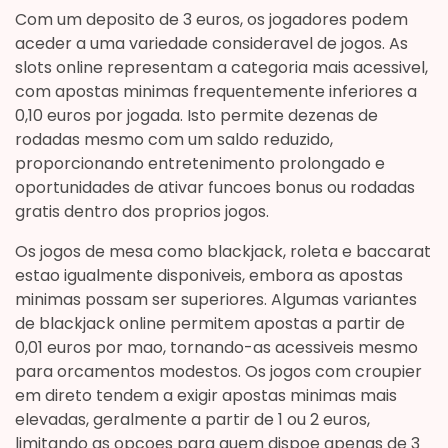
Com um deposito de 3 euros, os jogadores podem
aceder a uma variedade consideravel de jogos. As
slots online representam a categoria mais acessivel,
com apostas minimas frequentemente inferiores a
0,10 euros por jogada. Isto permite dezenas de
rodadas mesmo com um saldo reduzido,
proporcionando entretenimento prolongado e
oportunidades de ativar funcoes bonus ou rodadas
gratis dentro dos proprios jogos.
Os jogos de mesa como blackjack, roleta e baccarat
estao igualmente disponiveis, embora as apostas
minimas possam ser superiores. Algumas variantes
de blackjack online permitem apostas a partir de
0,01 euros por mao, tornando-as acessiveis mesmo
para orcamentos modestos. Os jogos com croupier
em direto tendem a exigir apostas minimas mais
elevadas, geralmente a partir de 1 ou 2 euros,
limitando as opcoes para quem dispoe apenas de 3