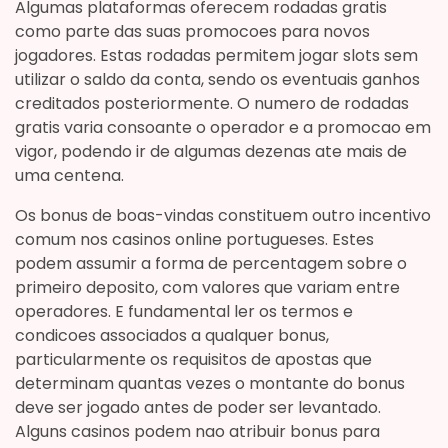
Algumas plataformas oferecem rodadas gratis
como parte das suas promocoes para novos
jogadores. Estas rodadas permitem jogar slots sem
utilizar o saldo da conta, sendo os eventuais ganhos
creditados posteriormente. O numero de rodadas
gratis varia consoante o operador e a promocao em
vigor, podendo ir de algumas dezenas ate mais de
uma centena.
Os bonus de boas-vindas constituem outro incentivo
comum nos casinos online portugueses. Estes
podem assumir a forma de percentagem sobre o
primeiro deposito, com valores que variam entre
operadores. E fundamental ler os termos e
condicoes associados a qualquer bonus,
particularmente os requisitos de apostas que
determinam quantas vezes o montante do bonus
deve ser jogado antes de poder ser levantado.
Alguns casinos podem nao atribuir bonus para