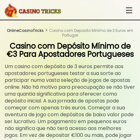
>
OnlineCasinoTricks
Casino com Deposito Minimo de 3 Euros em
Portugal
Casino com Depósito Mínimo de
€3 Para Apostadores Portugueses
Um casino com depósito de 3 euros permite aos
apostadores portugueses testar a sua sorte ao
participar numa vasta seleção de jogos de apostas
online. Não há motivo para preocupação se não tiver
uma quantia significativa para oferecer como
depósito inicial. A sua jornada de apostas pode
começar com apenas três euros. Começar a sua
aventura de jogo com depósitos de baixo valor pode
ser lucrativo. Um pagamento em pequenos euros
não significa que não terá acesso aos melhores
jogos. Em vez de depositar €100 ou mais, pode jogar