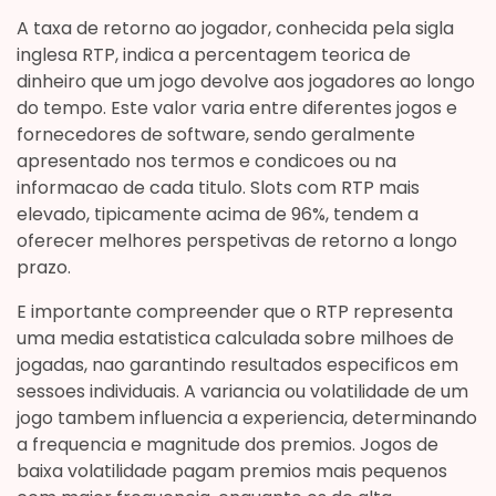
A taxa de retorno ao jogador, conhecida pela sigla
inglesa RTP, indica a percentagem teorica de
dinheiro que um jogo devolve aos jogadores ao longo
do tempo. Este valor varia entre diferentes jogos e
fornecedores de software, sendo geralmente
apresentado nos termos e condicoes ou na
informacao de cada titulo. Slots com RTP mais
elevado, tipicamente acima de 96%, tendem a
oferecer melhores perspetivas de retorno a longo
prazo.
E importante compreender que o RTP representa
uma media estatistica calculada sobre milhoes de
jogadas, nao garantindo resultados especificos em
sessoes individuais. A variancia ou volatilidade de um
jogo tambem influencia a experiencia, determinando
a frequencia e magnitude dos premios. Jogos de
baixa volatilidade pagam premios mais pequenos