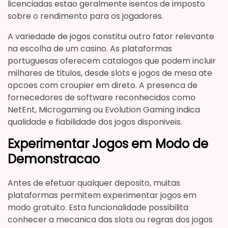
licenciadas estao geralmente isentos de imposto
sobre o rendimento para os jogadores.
A variedade de jogos constitui outro fator relevante
na escolha de um casino. As plataformas
portuguesas oferecem catalogos que podem incluir
milhares de titulos, desde slots e jogos de mesa ate
opcoes com croupier em direto. A presenca de
fornecedores de software reconhecidos como
NetEnt, Microgaming ou Evolution Gaming indica
qualidade e fiabilidade dos jogos disponiveis.
Experimentar Jogos em Modo de
Demonstracao
Antes de efetuar qualquer deposito, muitas
plataformas permitem experimentar jogos em
modo gratuito. Esta funcionalidade possibilita
conhecer a mecanica das slots ou regras dos jogos