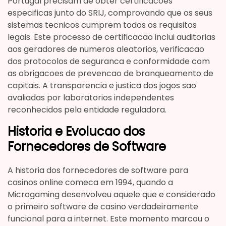
Portugal precisam de obter certificacoes
especificas junto do SRIJ, comprovando que os seus
sistemas tecnicos cumprem todos os requisitos
legais. Este processo de certificacao inclui auditorias
aos geradores de numeros aleatorios, verificacao
dos protocolos de seguranca e conformidade com
as obrigacoes de prevencao de branqueamento de
capitais. A transparencia e justica dos jogos sao
avaliadas por laboratorios independentes
reconhecidos pela entidade reguladora.
Historia e Evolucao dos
Fornecedores de Software
A historia dos fornecedores de software para
casinos online comeca em 1994, quando a
Microgaming desenvolveu aquele que e considerado
o primeiro software de casino verdadeiramente
funcional para a internet. Este momento marcou o