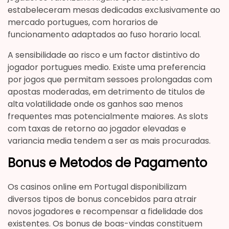
estabeleceram mesas dedicadas exclusivamente ao
mercado portugues, com horarios de
funcionamento adaptados ao fuso horario local.
A sensibilidade ao risco e um factor distintivo do
jogador portugues medio. Existe uma preferencia
por jogos que permitam sessoes prolongadas com
apostas moderadas, em detrimento de titulos de
alta volatilidade onde os ganhos sao menos
frequentes mas potencialmente maiores. As slots
com taxas de retorno ao jogador elevadas e
variancia media tendem a ser as mais procuradas.
Bonus e Metodos de Pagamento
Os casinos online em Portugal disponibilizam
diversos tipos de bonus concebidos para atrair
novos jogadores e recompensar a fidelidade dos
existentes. Os bonus de boas-vindas constituem