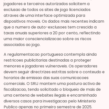
jogadores e terceiros autorizados solicitem a
exclusao de todos os sites de jogo licenciados
atraves de uma interface optimizada para
dispositivos moveis. Os dados mais recentes indicam
que o numero de auto-exclusoes tem crescido a
taxas anuais superiores a 20 por cento, reflectindo
uma maior consciencializacao sobre os riscos
associados ao jogo.
A regulamentacao portuguesa contempla ainda
restricoes publicitarias destinadas a proteger
menores e jogadores vulneraveis. Os operadores
devem seguir directrizes estritas sobre o conteudo e
horarios de emissao das suas comunicacoes
comerciais. O SRIJ mantem uma postura activa de
fiscalizacao, tendo solicitado o bloqueio de mais de
uma centena de websites ilegais e encaminhado
diversos casos para investigacao pelo Ministerio
Publico apenas no primeiro semestre de 2025.