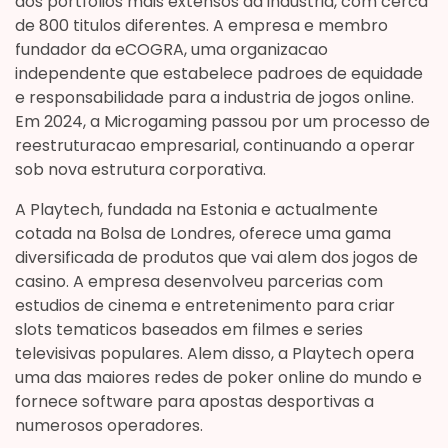
dos portfolios mais extensos da industria, com cerca
de 800 titulos diferentes. A empresa e membro
fundador da eCOGRA, uma organizacao
independente que estabelece padroes de equidade
e responsabilidade para a industria de jogos online.
Em 2024, a Microgaming passou por um processo de
reestruturacao empresarial, continuando a operar
sob nova estrutura corporativa.
A Playtech, fundada na Estonia e actualmente
cotada na Bolsa de Londres, oferece uma gama
diversificada de produtos que vai alem dos jogos de
casino. A empresa desenvolveu parcerias com
estudios de cinema e entretenimento para criar
slots tematicos baseados em filmes e series
televisivas populares. Alem disso, a Playtech opera
uma das maiores redes de poker online do mundo e
fornece software para apostas desportivas a
numerosos operadores.