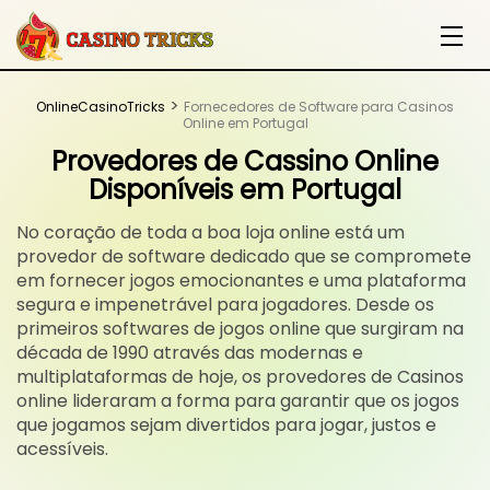
>
OnlineCasinoTricks
Fornecedores de Software para Casinos
Online em Portugal
Provedores de Cassino Online
Disponíveis em Portugal
No coração de toda a boa loja online está um
provedor de software dedicado que se compromete
em fornecer jogos emocionantes e uma plataforma
segura e impenetrável para jogadores. Desde os
primeiros softwares de jogos online que surgiram na
década de 1990 através das modernas e
multiplataformas de hoje, os provedores de Casinos
online lideraram a forma para garantir que os jogos
que jogamos sejam divertidos para jogar, justos e
acessíveis.