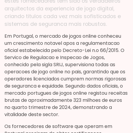
estes fornecedores tem sido os verdadeiros
arquitectos da experiencia de jogo digital,
criando titulos cada vez mais sofisticados e
sistemas de seguranca mais robustos.
Em Portugal, o mercado de jogos online conheceu
um crescimento notavel apos a regulamentacao
oficial estabelecida pelo Decreto-Lei n.o 66/2015. O
Servico de Regulacao e Inspecao de Jogos,
conhecido pela sigla SRIJ, supervisiona todas as
operacoes de jogo online no pais, garantindo que os
operadores licenciados cumprem normas rigorosas
de seguranca e equidade. Segundo dados oficiais, o
mercado portugues de jogos online registou receitas
brutas de aproximadamente 323 milhoes de euros
no quarto trimestre de 2024, demonstrando a
vitalidade deste sector.
Os fornecedores de software que operam em