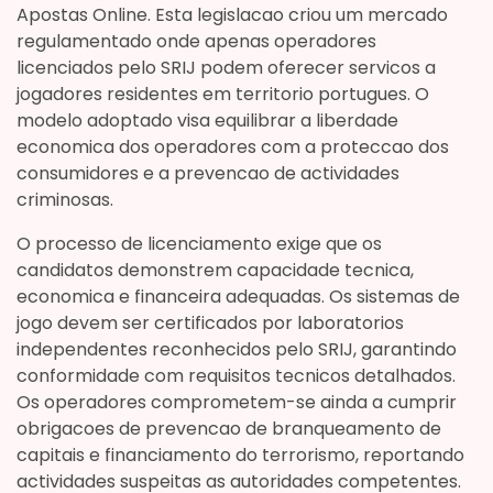
Apostas Online. Esta legislacao criou um mercado
regulamentado onde apenas operadores
licenciados pelo SRIJ podem oferecer servicos a
jogadores residentes em territorio portugues. O
modelo adoptado visa equilibrar a liberdade
economica dos operadores com a proteccao dos
consumidores e a prevencao de actividades
criminosas.
O processo de licenciamento exige que os
candidatos demonstrem capacidade tecnica,
economica e financeira adequadas. Os sistemas de
jogo devem ser certificados por laboratorios
independentes reconhecidos pelo SRIJ, garantindo
conformidade com requisitos tecnicos detalhados.
Os operadores comprometem-se ainda a cumprir
obrigacoes de prevencao de branqueamento de
capitais e financiamento do terrorismo, reportando
actividades suspeitas as autoridades competentes.