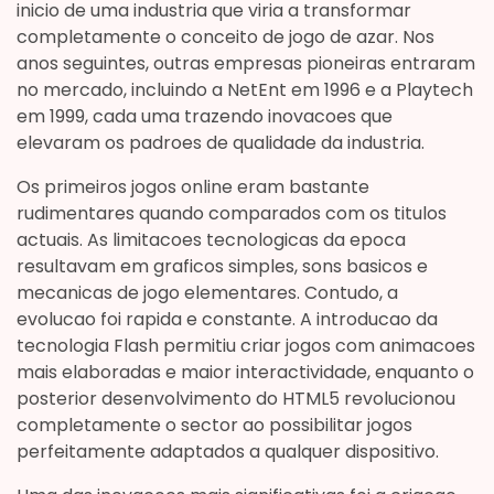
inicio de uma industria que viria a transformar
completamente o conceito de jogo de azar. Nos
anos seguintes, outras empresas pioneiras entraram
no mercado, incluindo a NetEnt em 1996 e a Playtech
em 1999, cada uma trazendo inovacoes que
elevaram os padroes de qualidade da industria.
Os primeiros jogos online eram bastante
rudimentares quando comparados com os titulos
actuais. As limitacoes tecnologicas da epoca
resultavam em graficos simples, sons basicos e
mecanicas de jogo elementares. Contudo, a
evolucao foi rapida e constante. A introducao da
tecnologia Flash permitiu criar jogos com animacoes
mais elaboradas e maior interactividade, enquanto o
posterior desenvolvimento do HTML5 revolucionou
completamente o sector ao possibilitar jogos
perfeitamente adaptados a qualquer dispositivo.