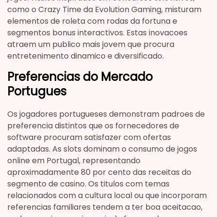
como o Crazy Time da Evolution Gaming, misturam
elementos de roleta com rodas da fortuna e
segmentos bonus interactivos. Estas inovacoes
atraem um publico mais jovem que procura
entretenimento dinamico e diversificado.
Preferencias do Mercado
Portugues
Os jogadores portugueses demonstram padroes de
preferencia distintos que os fornecedores de
software procuram satisfazer com ofertas
adaptadas. As slots dominam o consumo de jogos
online em Portugal, representando
aproximadamente 80 por cento das receitas do
segmento de casino. Os titulos com temas
relacionados com a cultura local ou que incorporam
referencias familiares tendem a ter boa aceitacao,