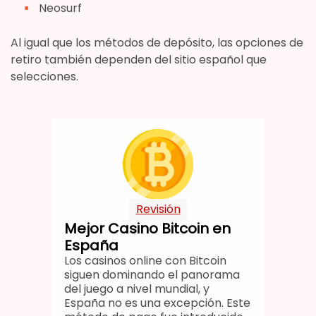
Neosurf
Al igual que los métodos de depósito, las opciones de
retiro también dependen del sitio español que
selecciones.
Revisión
Mejor Casino Bitcoin en
España
Los casinos online con Bitcoin
siguen dominando el panorama
del juego a nivel mundial, y
España no es una excepción. Este