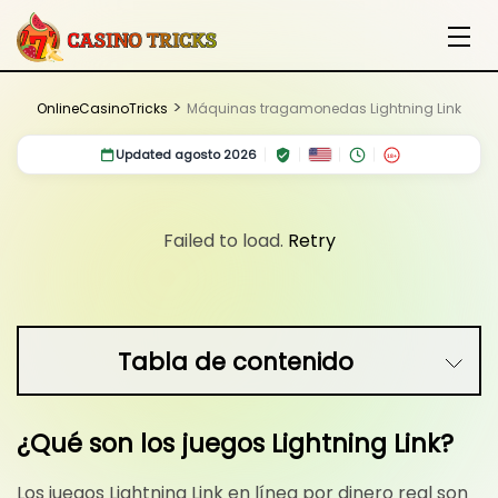
>
OnlineCasinoTricks
Máquinas tragamonedas Lightning Link
Updated agosto 2026
18+
Failed to load.
Retry
Tabla de contenido
¿Qué son los juegos Lightning Link?
Los juegos Lightning Link en línea por dinero real son