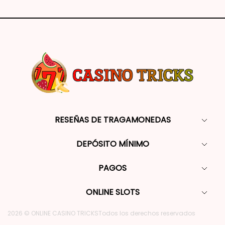
RESEÑAS DE TRAGAMONEDAS
DEPÓSITO MÍNIMO
PAGOS
ONLINE SLOTS
2026 © ONLINE CASINO TRICKS
Todos los derechos reservados