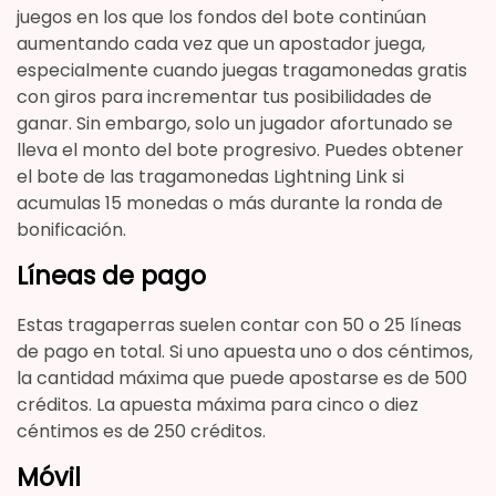
juegos en los que los fondos del bote continúan
aumentando cada vez que un apostador juega,
especialmente cuando juegas tragamonedas gratis
con giros para incrementar tus posibilidades de
ganar. Sin embargo, solo un jugador afortunado se
lleva el monto del bote progresivo. Puedes obtener
el bote de las tragamonedas Lightning Link si
acumulas 15 monedas o más durante la ronda de
bonificación.
Líneas de pago
Estas tragaperras suelen contar con 50 o 25 líneas
de pago en total. Si uno apuesta uno o dos céntimos,
la cantidad máxima que puede apostarse es de 500
créditos. La apuesta máxima para cinco o diez
céntimos es de 250 créditos.
Móvil