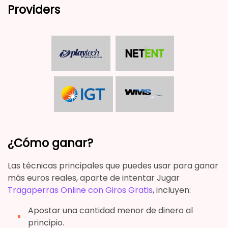
Providers
¿Cómo ganar?
Las técnicas principales que puedes usar para ganar
más euros reales, aparte de intentar Jugar
Tragaperras Online con Giros Gratis
, incluyen:
Apostar una cantidad menor de dinero al
principio.