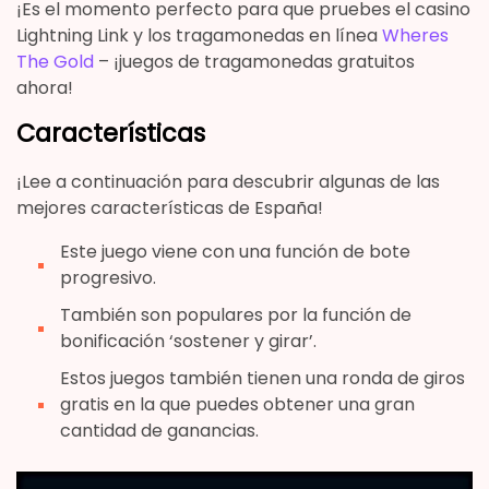
¡Es el momento perfecto para que pruebes el casino
Lightning Link y los tragamonedas en línea
Wheres
The Gold
– ¡juegos de tragamonedas gratuitos
ahora!
Características
¡Lee a continuación para descubrir algunas de las
mejores características de España!
Este juego viene con una función de bote
progresivo.
También son populares por la función de
bonificación ‘sostener y girar’.
Estos juegos también tienen una ronda de giros
gratis en la que puedes obtener una gran
cantidad de ganancias.