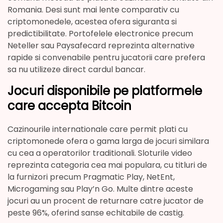
Romania. Desi sunt mai lente comparativ cu
criptomonedele, acestea ofera siguranta si
predictibilitate. Portofelele electronice precum
Neteller sau Paysafecard reprezinta alternative
rapide si convenabile pentru jucatorii care prefera
sa nu utilizeze direct cardul bancar.
Jocuri disponibile pe platformele
care accepta Bitcoin
Cazinourile internationale care permit plati cu
criptomonede ofera o gama larga de jocuri similara
cu cea a operatorilor traditionali. Sloturile video
reprezinta categoria cea mai populara, cu titluri de
la furnizori precum Pragmatic Play, NetEnt,
Microgaming sau Play’n Go. Multe dintre aceste
jocuri au un procent de returnare catre jucator de
peste 96%, oferind sanse echitabile de castig.