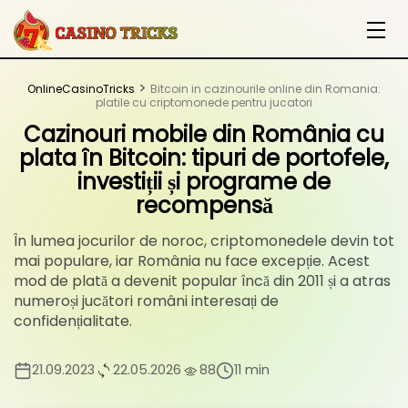
>
OnlineCasinoTricks
Bitcoin in cazinourile online din Romania:
platile cu criptomonede pentru jucatori
Cazinouri mobile din România cu
plata în Bitcoin: tipuri de portofele,
investiții și programe de
recompensă
În lumea jocurilor de noroc, criptomonedele devin tot
mai populare, iar România nu face excepție. Acest
mod de plată a devenit popular încă din 2011 și a atras
numeroși jucători români interesați de
confidențialitate.
21.09.2023
22.05.2026
88
11 min