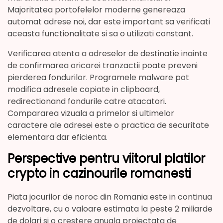
Majoritatea portofelelor moderne genereaza
automat adrese noi, dar este important sa verificati
aceasta functionalitate si sa o utilizati constant.
Verificarea atenta a adreselor de destinatie inainte
de confirmarea oricarei tranzactii poate preveni
pierderea fondurilor. Programele malware pot
modifica adresele copiate in clipboard,
redirectionand fondurile catre atacatori.
Compararea vizuala a primelor si ultimelor
caractere ale adresei este o practica de securitate
elementara dar eficienta.
Perspective pentru viitorul platilor
crypto in cazinourile romanesti
Piata jocurilor de noroc din Romania este in continua
dezvoltare, cu o valoare estimata la peste 2 miliarde
de dolari si o crestere anuala proiectata de