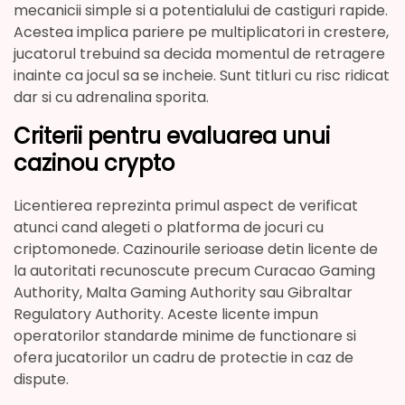
mecanicii simple si a potentialului de castiguri rapide.
Acestea implica pariere pe multiplicatori in crestere,
jucatorul trebuind sa decida momentul de retragere
inainte ca jocul sa se incheie. Sunt titluri cu risc ridicat
dar si cu adrenalina sporita.
Criterii pentru evaluarea unui
cazinou crypto
Licentierea reprezinta primul aspect de verificat
atunci cand alegeti o platforma de jocuri cu
criptomonede. Cazinourile serioase detin licente de
la autoritati recunoscute precum Curacao Gaming
Authority, Malta Gaming Authority sau Gibraltar
Regulatory Authority. Aceste licente impun
operatorilor standarde minime de functionare si
ofera jucatorilor un cadru de protectie in caz de
dispute.