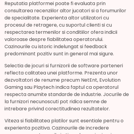
Reputatia platformei poate fi evaluata prin
consultarea recenziilor altor jucatori si a forumurilor
de specialitate. Experienta altor utilizatori cu
procesul de retragere, cu suportul clienti si cu
respectarea termenilor si conditiilor ofera indicii
valoroase despre fiabilitatea operatorului.
Cazinourile cu istoric indelungat si feedback
predominant pozitiv sunt in general mai sigure.
Selectia de jocuri si furnizorii de software parteneri
reflecta calitatea unei platforme. Prezenta unor
dezvoltatori de renume precum NetEnt, Evolution
Gaming sau Playtech indica faptul ca operatorul
respecta anumite standarde de industrie. Jocurile de
la furnizori necunoscuti pot ridica semne de
intrebare privind corectitudinea rezultatelor.
Viteza si fiabilitatea platilor sunt esentiale pentru o
experienta pozitiva. Cazinourile de incredere