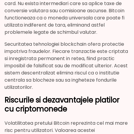
card. Nu exista intermediari care sa aplice taxe de
conversie valutara sau comisioane ascunse. Bitcoin
functioneaza ca o moneda universala care poate fi
utilizata indiferent de tara, eliminand astfel
problemele legate de schimbul valutar.
Securitatea tehnologiei blockchain ofera protectie
impotriva fraudelor. Fiecare tranzactie este criptata
si inregistrata permanent in retea, fiind practic
imposibil de falsificat sau de modificat ulterior. Acest
sistem descentralizat elimina riscul ca o institutie
centrala sa blocheze sau sa ingheteze fondurile
utilizatorilor.
Riscurile si dezavantajele platilor
cu criptomonede
Volatilitatea pretului Bitcoin reprezinta cel mai mare
risc pentru utilizatori. Valoarea acestei