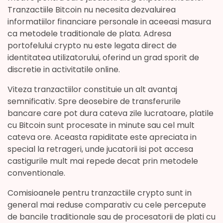
Tranzactiile Bitcoin nu necesita dezvaluirea
informatiilor financiare personale in aceeasi masura
ca metodele traditionale de plata. Adresa
portofelului crypto nu este legata direct de
identitatea utilizatorului, oferind un grad sporit de
discretie in activitatile online.
Viteza tranzactiilor constituie un alt avantaj
semnificativ. Spre deosebire de transferurile
bancare care pot dura cateva zile lucratoare, platile
cu Bitcoin sunt procesate in minute sau cel mult
cateva ore. Aceasta rapiditate este apreciata in
special la retrageri, unde jucatorii isi pot accesa
castigurile mult mai repede decat prin metodele
conventionale.
Comisioanele pentru tranzactiile crypto sunt in
general mai reduse comparativ cu cele percepute
de bancile traditionale sau de procesatorii de plati cu