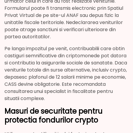
urmator celui in care au fost realizate veniturile.
Formularul poate fi transmis electronic prin Spatiul
Privat Virtual de pe site-ul ANAF sau depus fizic la
unitatile fiscale teritoriale. Nedeclararea veniturilor
poate atrage sanctiuni si verificari ulterioare din
partea autoritatilor.
Pe langa impozitul pe venit, contribuabilii care obtin
castiguri semnificative din criptomonede pot datora
si contributia la asigurarile sociale de sanatate. Daca
veniturile totale din surse alternative, inclusiv crypto,
depasesc plafonul de 12 salarii minime pe economie,
CASS devine obligatorie. Este recomandata
consultarea unui specialist in fiscalitate pentru
situatii complexe.
Masuri de securitate pentru
protectia fondurilor crypto