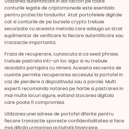
Utilizarea autentificarii in doi factori pe toate
conturile legate de criptomonede este esentiala
pentru protectia fondurilor. Atat portofelele digitale
cat si conturile de pe bursele crypto trebuie
securizate cu aceasta metoda care adauga un strat
suplimentar de verificare la fiecare autentificare sau
tranzactie importanta.
Fraza de recuperare, cunoscuta si ca seed phrase,
trebuie pastrata intr-un loc sigur si nu trebuie
niciodata partajata cu nimeni. Aceasta secventa de
cuvinte permite recuperarea accesului la portofel in
caz de pierdere a dispozitivului sau a parolei. Multi
experti recomanda notarea pe hartie si pastrarea in
mai multe locuri sigure, evitand stocarea digitala
care poate fi compromisa.
Utilizarea unei adrese de portofel diferite pentru
fiecare tranzactie sporeste confidentialitatea si face
mai dificila urmarirea activitatii financiare.