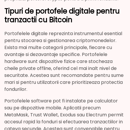
Tipuri de portofele digitale pentru
tranzactii cu Bitcoin
Portofelele digitale reprezinta instrumentul esential
pentru stocarea si gestionarea criptomonedelor.
Exista mai multe categorii principale, fiecare cu
avantaje si dezavantaje specifice. Portofelele
hardware sunt dispozitive fizice care stocheaza
cheile private offline, oferind cel mai inalt nivel de
securitate. Acestea sunt recomandate pentru sume
mari si pentru utilizatorii care prioritizeaza protectia
fondurilor.
Portofelele software pot fi instalate pe calculator
sau pe dispozitive mobile. Aplicatii precum
MetaMask, Trust Wallet, Exodus sau Electrum permit
accesul rapid la fonduri si efectuarea tranzactiilor in
cateva secunde. Acestea sunt convenabile pentru