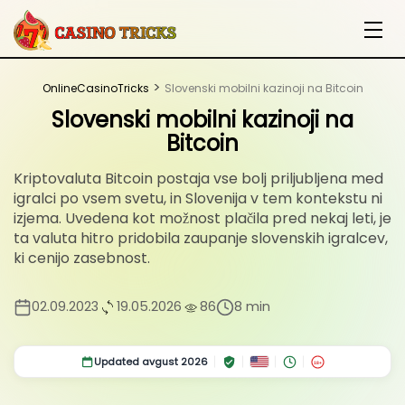
>
OnlineCasinoTricks
Slovenski mobilni kazinoji na Bitcoin
Slovenski mobilni kazinoji na
Bitcoin
Kriptovaluta Bitcoin postaja vse bolj priljubljena med
igralci po vsem svetu, in Slovenija v tem kontekstu ni
izjema. Uvedena kot možnost plačila pred nekaj leti, je
ta valuta hitro pridobila zaupanje slovenskih igralcev,
ki cenijo zasebnost.
02.09.2023
19.05.2026
86
8 min
Updated avgust 2026
18+