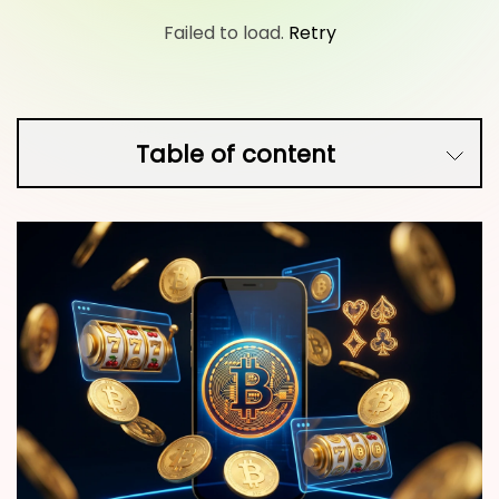
Failed to load.
Retry
Table of content