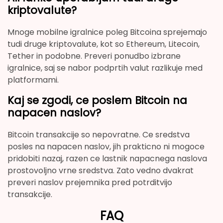
kriptovalute?
Mnoge mobilne igralnice poleg Bitcoina sprejemajo
tudi druge kriptovalute, kot so Ethereum, Litecoin,
Tether in podobne. Preveri ponudbo izbrane
igralnice, saj se nabor podprtih valut razlikuje med
platformami.
Kaj se zgodi, ce poslem Bitcoin na
napacen naslov?
Bitcoin transakcije so nepovratne. Ce sredstva
posles na napacen naslov, jih prakticno ni mogoce
pridobiti nazaj, razen ce lastnik napacnega naslova
prostovoljno vrne sredstva. Zato vedno dvakrat
preveri naslov prejemnika pred potrditvijo
transakcije.
FAQ