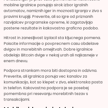
mobilne igralnice ponujajo sirok izbor igralnih
avtomatov, namiznih iger in moznosti igranja v zivo s
pravimi krupjiji. Preverite, ali so igre od priznanih
razvijalcev programske opreme, ki zagotavljajo
postene rezultate in kakovostno graficno podobo.
Hitrost in zanesljivost izplacil sta kljucnega pomena.
Poiscite informacije o povprecnem casu obdelave
dvigov in morebitnih omejitvah. Dobre igralnice
obdelajo Bitcoin dvige v nekaj urah ali najkasneje v
enem dnevu.
Podpora strankam mora biti dostopna in odzivna.
Preverite, ali igralnica ponuja vec kanalov za
komunikacijo, kot so klepet v zivo, elektronska posta
in telefon. Kakovostna podpora je se posebej
pomembna pri resevanju morebitnih tezav s
transakcijami.