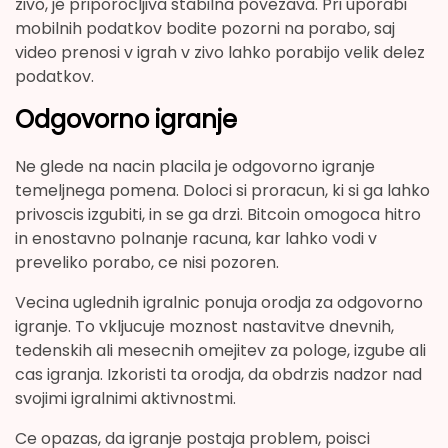
zivo, je priporocljiva stabilna povezava. Pri uporabi
mobilnih podatkov bodite pozorni na porabo, saj
video prenosi v igrah v zivo lahko porabijo velik delez
podatkov.
Odgovorno igranje
Ne glede na nacin placila je odgovorno igranje
temeljnega pomena. Doloci si proracun, ki si ga lahko
privoscis izgubiti, in se ga drzi. Bitcoin omogoca hitro
in enostavno polnanje racuna, kar lahko vodi v
preveliko porabo, ce nisi pozoren.
Vecina uglednih igralnic ponuja orodja za odgovorno
igranje. To vkljucuje moznost nastavitve dnevnih,
tedenskih ali mesecnih omejitev za pologe, izgube ali
cas igranja. Izkoristi ta orodja, da obdrzis nadzor nad
svojimi igralnimi aktivnostmi.
Ce opazas, da igranje postaja problem, poisci