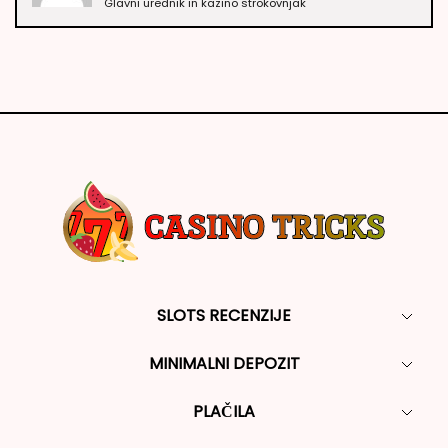
Glavni urednik in kazino strokovnjak
SLOTS RECENZIJE
MINIMALNI DEPOZIT
PLAČILA