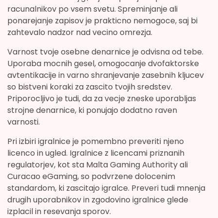
racunalnikov po vsem svetu. Spreminjanje ali
ponarejanje zapisov je prakticno nemogoce, saj bi
zahtevalo nadzor nad vecino omrezja.
Varnost tvoje osebne denarnice je odvisna od tebe.
Uporaba mocnih gesel, omogocanje dvofaktorske
avtentikacije in varno shranjevanje zasebnih kljucev
so bistveni koraki za zascito tvojih sredstev.
Priporocljivo je tudi, da za vecje zneske uporabljas
strojne denarnice, ki ponujajo dodatno raven
varnosti.
Pri izbiri igralnice je pomembno preveriti njeno
licenco in ugled. Igralnice z licencami priznanih
regulatorjev, kot sta Malta Gaming Authority ali
Curacao eGaming, so podvrzene dolocenim
standardom, ki zascitajo igralce. Preveri tudi mnenja
drugih uporabnikov in zgodovino igralnice glede
izplacil in resevanja sporov.