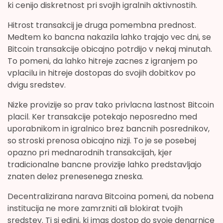
ki cenijo diskretnost pri svojih igralnih aktivnostih.
Hitrost transakcij je druga pomembna prednost.
Medtem ko bancna nakazila lahko trajajo vec dni, se
Bitcoin transakcije obicajno potrdijo v nekaj minutah.
To pomeni, da lahko hitreje zacnes z igranjem po
vplacilu in hitreje dostopas do svojih dobitkov po
dvigu sredstev.
Nizke provizije so prav tako privlacna lastnost Bitcoin
placil. Ker transakcije potekajo neposredno med
uporabnikom in igralnico brez bancnih posrednikov,
so stroski prenosa obicajno nizji. To je se posebej
opazno pri mednarodnih transakcijah, kjer
tradicionalne bancne provizije lahko predstavljajo
znaten delez prenesenega zneska.
Decentralizirana narava Bitcoina pomeni, da nobena
institucija ne more zamrzniti ali blokirat tvojih
sredstev. Ti si edini, ki imas dostop do svoje denarnice