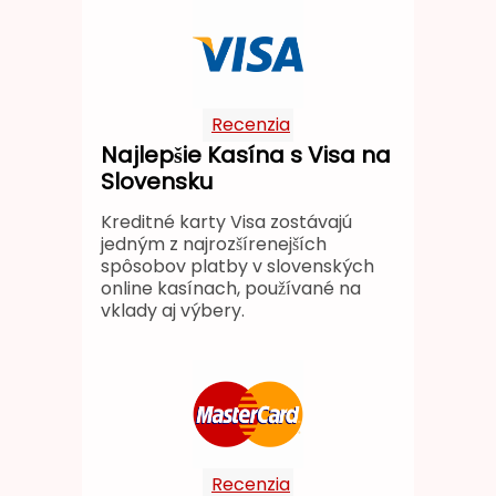
Recenzia
Najlepšie Kasína s Visa na
Slovensku
Kreditné karty Visa zostávajú
jedným z najrozšírenejších
spôsobov platby v slovenských
online kasínach, používané na
vklady aj výbery.
Recenzia