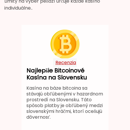
Limity na výber peňazí určuje každé kasíno
individuálne..
Recenzia
Najlepšie Bitcoinové
Kasína na Slovensku
Kasína na báze bitcoina sa
stávajú obľúbenými v hazardnom
prostredí na Slovensku. Táto
spôsob platby je obľúbený medzi
slovenskými hráčmi, ktorí oceňujú
dôvernosť.