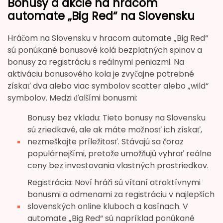
Bonusy a akcie na hracom
automate „Big Red“ na Slovensku
Hráčom na Slovensku v hracom automate „Big Red“
sú ponúkané bonusové kolá bezplatných spinov a
bonusy za registráciu s reálnymi peniazmi. Na
aktiváciu bonusového kola je zvyčajne potrebné
získať dva alebo viac symbolov scatter alebo „wild“
symbolov. Medzi ďalšími bonusmi:
Bonusy bez vkladu: Tieto bonusy na Slovensku
sú zriedkavé, ale ak máte možnosť ich získať,
nezmeškajte príležitosť. Stávajú sa čoraz
populárnejšími, pretože umožňujú vyhrať reálne
ceny bez investovania vlastných prostriedkov.
Registrácia: Noví hráči sú vítaní atraktívnymi
bonusmi a odmenami za registráciu v najlepších
slovenských online kluboch a kasínach. V
automate „Big Red“ sú napríklad ponúkané