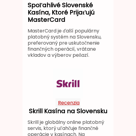
Spoľahlivé Slovenské
Kasína, Ktoré Prijaťujú
MasterCard
MasterCard je ďalší populárny
platobný systém na Slovensku,
preferovaný pre uskutočnenie
finančných operácií, vrátane
vkladov a výberov peňazí.
Recenzia
Skrill Kasína na Slovensku
Skrill je globálny online platobný
servis, ktorý uľahčuje finančné
operácie v kasínach. Na