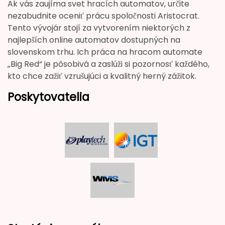
Ak vás zaujíma svet hracích automatov, určite
nezabudnite oceniť prácu spoločnosti Aristocrat.
Tento vývojár stojí za vytvorením niektorých z
najlepších online automatov dostupných na
slovenskom trhu. Ich práca na hracom automate
„Big Red“ je pôsobivá a zaslúži si pozornosť každého,
kto chce zažiť vzrušujúci a kvalitný herný zážitok.
Poskytovatelia