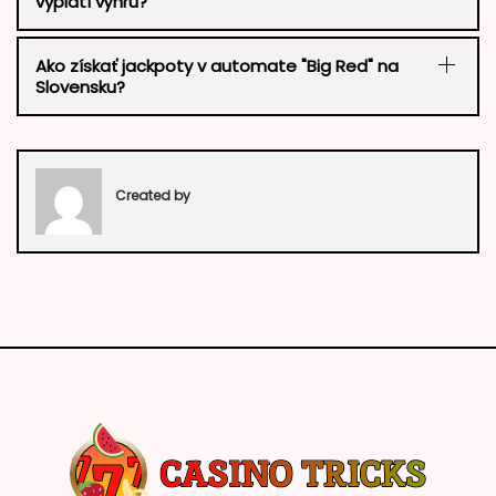
vyplatí výhru?
Ako získať jackpoty v automate "Big Red" na
Slovensku?
Created by