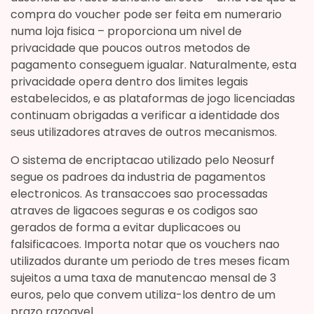
compra do voucher pode ser feita em numerario
numa loja fisica – proporciona um nivel de
privacidade que poucos outros metodos de
pagamento conseguem igualar. Naturalmente, esta
privacidade opera dentro dos limites legais
estabelecidos, e as plataformas de jogo licenciadas
continuam obrigadas a verificar a identidade dos
seus utilizadores atraves de outros mecanismos.
O sistema de encriptacao utilizado pelo Neosurf
segue os padroes da industria de pagamentos
electronicos. As transaccoes sao processadas
atraves de ligacoes seguras e os codigos sao
gerados de forma a evitar duplicacoes ou
falsificacoes. Importa notar que os vouchers nao
utilizados durante um periodo de tres meses ficam
sujeitos a uma taxa de manutencao mensal de 3
euros, pelo que convem utiliza-los dentro de um
prazo razoavel.