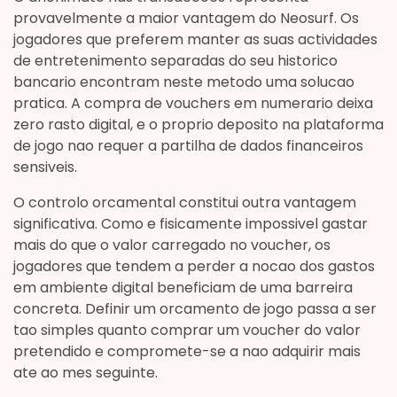
provavelmente a maior vantagem do Neosurf. Os
jogadores que preferem manter as suas actividades
de entretenimento separadas do seu historico
bancario encontram neste metodo uma solucao
pratica. A compra de vouchers em numerario deixa
zero rasto digital, e o proprio deposito na plataforma
de jogo nao requer a partilha de dados financeiros
sensiveis.
O controlo orcamental constitui outra vantagem
significativa. Como e fisicamente impossivel gastar
mais do que o valor carregado no voucher, os
jogadores que tendem a perder a nocao dos gastos
em ambiente digital beneficiam de uma barreira
concreta. Definir um orcamento de jogo passa a ser
tao simples quanto comprar um voucher do valor
pretendido e compromete-se a nao adquirir mais
ate ao mes seguinte.