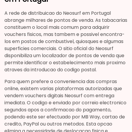
A rede de distribuicao do Neosurf em Portugal
abrange milhares de pontos de venda. As tabacarias
constituem o local mais comum para adquirir
vouchers fisicos, mas tambem e possivel encontra-
los em postos de combustivel, quiosques e algumas
superficies comerciais. O sitio oficial do Neosurf
disponibiliza um localizador de pontos de venda que
permite identificar o estabelecimento mais proximo
atraves da introducao do codigo postal.
Para quem prefere a conveniencia das compras
online, existem varias plataformas autorizadas que
vendem vouchers digitais Neosurf com entrega
imediata. O codigo e enviado por correio electronico
segundos apos a confirmacao do pagamento,
podendo este ser efectuado por MB Way, cartao de
credito, PayPal ou outros metodos. Esta opcao
elimina a necessidade de deslocacao fisica e