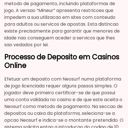
metodo de pagamento, incluindo plataformas de
jogo. A versao “Mineur” apresenta restricoes que
impedem a sua utilizacao em sites com conteudo
para adultos ou servicos de apostas. Esta distincao
existe precisamente para garantir que menores de
idade nao conseguem aceder a servicos que lhes
sao vedados por lei.
Processo de Deposito em Casinos
Online
Efetuar um deposito com Neosurf numa plataforma
de jogo licenciada requer alguns passos simples. O
jogador deve primeiro certificar-se de que possui
uma conta validada no casino e de que este aceita o
Neosurf como metodo de pagamento. Na seccao de
depositos ou caixa da plataforma, seleciona-se a
opcao Neosurf e indica-se o montante pretendido. O
sistema solicita entao a introducao do codigo de 10