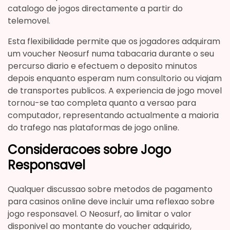
catalogo de jogos directamente a partir do
telemovel.
Esta flexibilidade permite que os jogadores adquiram
um voucher Neosurf numa tabacaria durante o seu
percurso diario e efectuem o deposito minutos
depois enquanto esperam num consultorio ou viajam
de transportes publicos. A experiencia de jogo movel
tornou-se tao completa quanto a versao para
computador, representando actualmente a maioria
do trafego nas plataformas de jogo online.
Consideracoes sobre Jogo
Responsavel
Qualquer discussao sobre metodos de pagamento
para casinos online deve incluir uma reflexao sobre
jogo responsavel. O Neosurf, ao limitar o valor
disponivel ao montante do voucher adquirido,