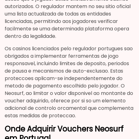
autorizados. O regulador mantem no seu sitio oficial
uma lista actualizada de todas as entidades
licenciadas, permitindo aos jogadores verificar
facilmente se uma determinada plataforma opera
dentro da legalidade.
Os casinos licenciados pelo regulador portugues sao
obrigados a implementar ferramentas de jogo
responsavel, incluindo limites de deposito, periodos
de pausa e mecanismos de auto-exclusao. Estas
proteccoes aplicam-se independentemente do
metodo de pagamento escolhido pelo jogador. O
Neosurf, ao limitar o valor disponivel ao montante do
voucher adquirido, oferece por si so um elemento
adicional de controlo orcamental que complementa
estas medidas de proteccao.
Onde Adquirir Vouchers Neosurf
em Portugal