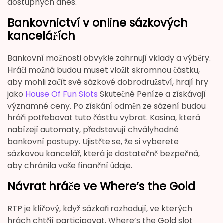
dostupných dnes.
Bankovnictví v online sázkových
kancelářích
Bankovní možnosti obvykle zahrnují vklady a výběry.
Hráči možná budou muset vložit skromnou částku,
aby mohli začít své sázkové dobrodružství, hrají hry
jako
House Of Fun Slots
Skutečné Peníze a získávají
významné ceny. Po získání odměn ze sázení budou
hráči potřebovat tuto částku vybrat. Kasina, která
nabízejí automaty, představují chvályhodné
bankovní postupy. Ujistěte se, že si vyberete
sázkovou kancelář, která je dostatečně bezpečná,
aby chránila vaše finanční údaje.
Návrat hráče ve Where’s the Gold
RTP je klíčový, když sázkaři rozhodují, ve kterých
hrách chtějí participovat. Where’s the Gold slot