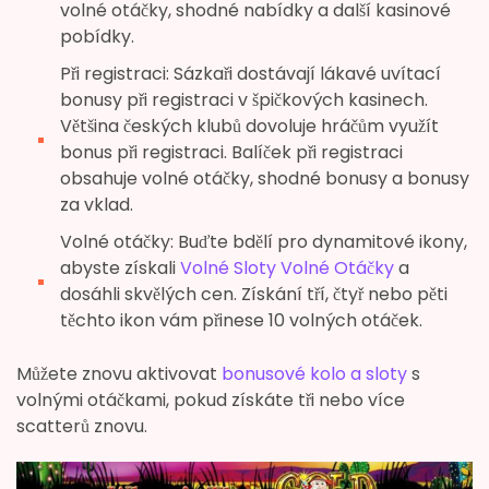
volné otáčky, shodné nabídky a další kasinové
pobídky.
Při registraci: Sázkaři dostávají lákavé uvítací
bonusy při registraci v špičkových kasinech.
Většina českých klubů dovoluje hráčům využít
bonus při registraci. Balíček při registraci
obsahuje volné otáčky, shodné bonusy a bonusy
za vklad.
Volné otáčky: Buďte bdělí pro dynamitové ikony,
abyste získali
Volné Sloty Volné Otáčky
a
dosáhli skvělých cen. Získání tří, čtyř nebo pěti
těchto ikon vám přinese 10 volných otáček.
Můžete znovu aktivovat
bonusové kolo a sloty
s
volnými otáčkami, pokud získáte tři nebo více
scatterů znovu.