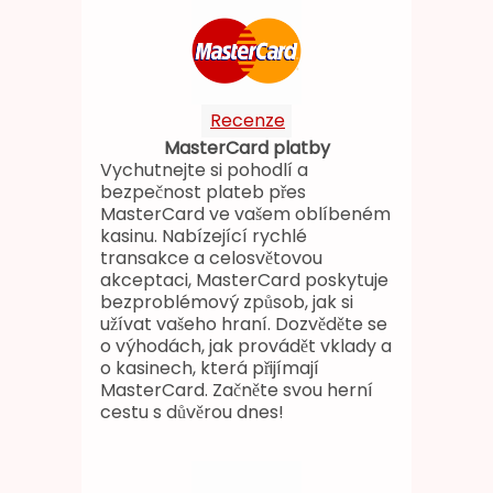
Recenze
MasterCard platby
Vychutnejte si pohodlí a
bezpečnost plateb přes
MasterCard ve vašem oblíbeném
kasinu. Nabízející rychlé
transakce a celosvětovou
akceptaci, MasterCard poskytuje
bezproblémový způsob, jak si
užívat vašeho hraní. Dozvěděte se
o výhodách, jak provádět vklady a
o kasinech, která přijímají
MasterCard. Začněte svou herní
cestu s důvěrou dnes!