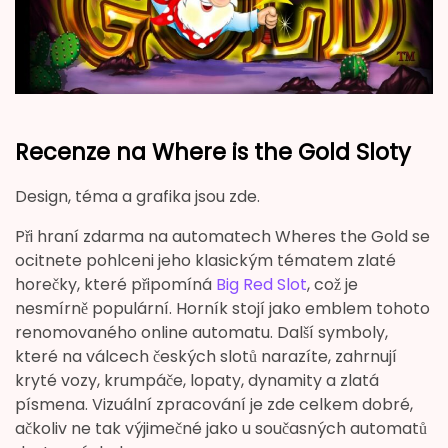
Recenze na Where is the Gold Sloty
Design, téma a grafika jsou zde.
Při hraní zdarma na automatech Wheres the Gold se
ocitnete pohlceni jeho klasickým tématem zlaté
horečky, které připomíná
Big Red Slot
, což je
nesmírně populární. Horník stojí jako emblem tohoto
renomovaného online automatu. Další symboly,
které na válcech českých slotů narazíte, zahrnují
kryté vozy, krumpáče, lopaty, dynamity a zlatá
písmena. Vizuální zpracování je zde celkem dobré,
ačkoliv ne tak výjimečné jako u současných automatů