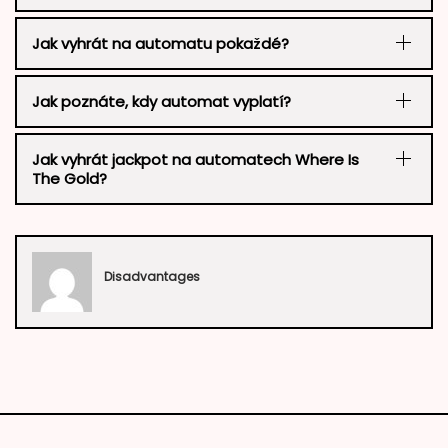
Jak vyhrát na automatu pokaždé?
Jak poznáte, kdy automat vyplatí?
Jak vyhrát jackpot na automatech Where Is
The Gold?
Disadvantages