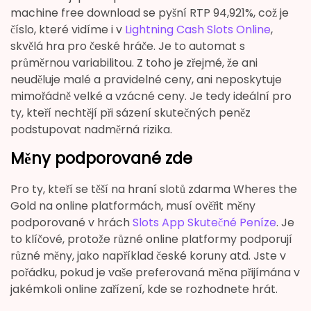
machine free download se pyšní RTP 94,921%, což je
číslo, které vidíme i v
Lightning Cash Slots Online
,
skvělá hra pro české hráče. Je to automat s
průměrnou variabilitou. Z toho je zřejmé, že ani
neuděluje malé a pravidelné ceny, ani neposkytuje
mimořádně velké a vzácné ceny. Je tedy ideální pro
ty, kteří nechtějí při sázení skutečných peněz
podstupovat nadměrná rizika.
Měny podporované zde
Pro ty, kteří se těší na hraní slotů zdarma Wheres the
Gold na online platformách, musí ověřit měny
podporované v hrách
Slots App Skutečné Peníze
. Je
to klíčové, protože různé online platformy podporují
různé měny, jako například české koruny atd. Jste v
pořádku, pokud je vaše preferovaná měna přijímána v
jakémkoli online zařízení, kde se rozhodnete hrát.