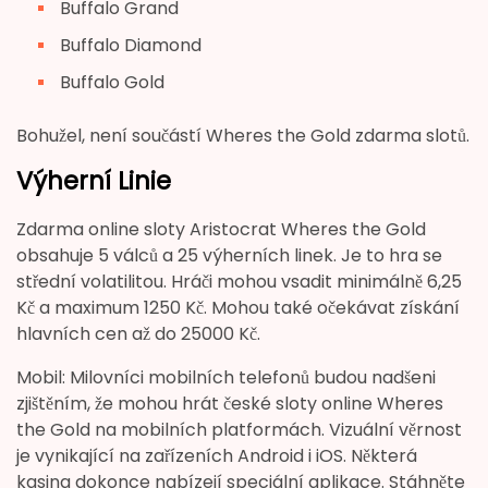
Buffalo Grand
Buffalo Diamond
Buffalo Gold
Bohužel, není součástí Wheres the Gold zdarma slotů.
Výherní Linie
Zdarma online sloty Aristocrat Wheres the Gold
obsahuje 5 válců a 25 výherních linek. Je to hra se
střední volatilitou. Hráči mohou vsadit minimálně 6,25
Kč a maximum 1250 Kč. Mohou také očekávat získání
hlavních cen až do 25000 Kč.
Mobil: Milovníci mobilních telefonů budou nadšeni
zjištěním, že mohou hrát české sloty online Wheres
the Gold na mobilních platformách. Vizuální věrnost
je vynikající na zařízeních Android i iOS. Některá
kasina dokonce nabízejí speciální aplikace. Stáhněte