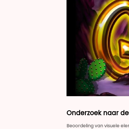
Onderzoek naar de 
Beoordeling van visuele e