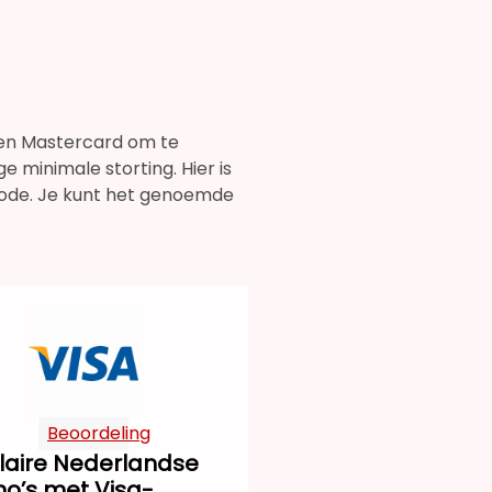
a en Mastercard om te
 minimale storting. Hier is
hode. Je kunt het genoemde
Beoordeling
laire Nederlandse
no’s met Visa-