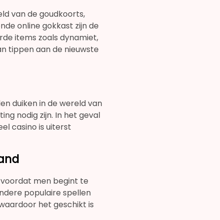
eld van de goudkoorts,
ende online gokkast zijn de
de items zoals dynamiet,
an tippen aan de nieuwste
en duiken in de wereld van
ng nodig zijn. In het geval
 casino is uiterst
land
 voordat men begint te
ndere populaire spellen
waardoor het geschikt is