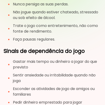
Nunca persiga as suas perdas.
Não jogue quando estiver chateado, stressado
ou sob efeito de álcool.
Trate o jogo como entretenimento, não como
fonte de rendimento.
Faça pausas regulares.
Sinais de dependência do jogo
Gastar mais tempo ou dinheiro a jogar do que
previsto
Sentir ansiedade ou irritabilidade quando não
joga
Esconder as atividades de jogo de amigos ou
familiares
Pedir dinheiro emprestado para jogar