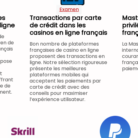
Examen
es
Transactions par carte
Mast
ligne
de crédit dans les
privi
casinos en ligne français
fran
de
en de
Bon nombre de plateformes
La Mas
ançais
françaises de casino en ligne
intern
e
proposent des transactions en
couram
opose
ligne. Notre sélection rigoureuse
frança
présente les meilleures
paieme
t
plateformes mobiles qui
ffrant
acceptent les paiements par
te de
carte de crédit avec des
ment.
conseils pour maximiser
l’expérience utilisateur.