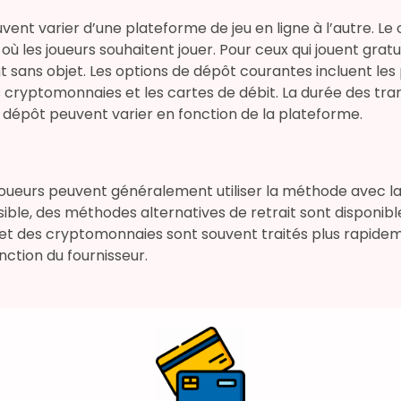
nt varier d’une plateforme de jeu en ligne à l’autre. Le
ù les joueurs souhaitent jouer. Pour ceux qui jouent grat
nt sans objet. Les options de dépôt courantes incluent les 
s cryptomonnaies et les cartes de débit. La durée des tr
épôt peuvent varier en fonction de la plateforme.
s joueurs peuvent généralement utiliser la méthode avec laq
sible, des méthodes alternatives de retrait sont disponible
 et des cryptomonnaies sont souvent traités plus rapideme
onction du fournisseur.