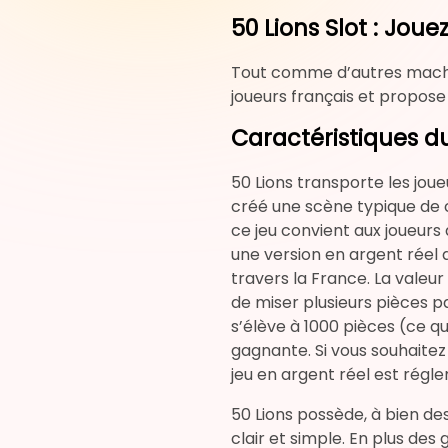
50 Lions Slot : Joue
Tout comme d’autres machin
joueurs français et propo
Caractéristiques d
50 Lions transporte les jo
créé une scène typique de c
ce jeu convient aux joueurs a
une version en argent réel d
travers la France. La valeur
de miser plusieurs pièces p
s’élève à 1000 pièces (ce q
gagnante. Si vous souhaitez j
jeu en argent réel est rég
50 Lions possède, à bien de
clair et simple. En plus des