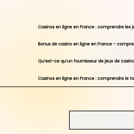
Casinos en ligne en France : comprendre les j
Bonus de casino en ligne en France – comprend
Updated août 2
Qu’est-ce qu’un fournisseur de jeux de casino
Casinos en ligne en France : comprendre le t