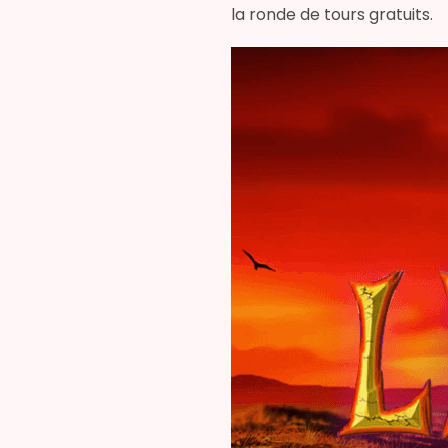
la ronde de tours gratuits.