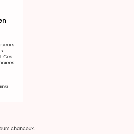
en
joueurs
es
. Ces
ociées
insi
ueurs chanceux.