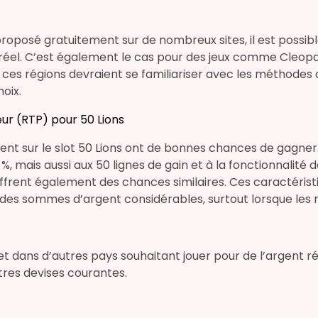
 proposé gratuitement sur de nombreux sites, il est possib
t réel. C’est également le cas pour des jeux comme Cleo
s ces régions devraient se familiariser avec les méthod
hoix.
ur (RTP) pour 50 Lions
gent sur le slot 50 Lions ont de bonnes chances de gagne
%, mais aussi aux 50 lignes de gain et à la fonctionnalité d
rent également des chances similaires. Ces caractéris
des sommes d’argent considérables, surtout lorsque les 
et dans d’autres pays souhaitant jouer pour de l’argent ré
tres devises courantes.