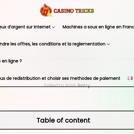
eux d’argent sur internet
Machines a sous en ligne en Franc
re les offres, les conditions et la reglementation
>
OnlineCasinoTricks
50 Lions
026
Licensed
Available in United States
Fast pay
 en ligne ?
aux de redistribution et choisir ses methodes de paiement
Failed to load.
Retry
Table of content