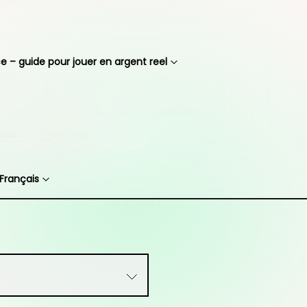
e – guide pour jouer en argent reel
outs
18+ Only
18+
Français