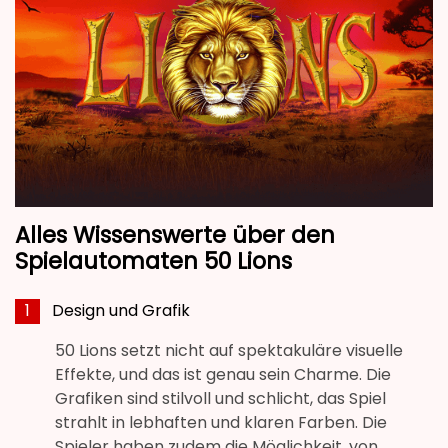
Alles Wissenswerte über den
Spielautomaten 50 Lions
Design und Grafik
50 Lions setzt nicht auf spektakuläre visuelle
Effekte, und das ist genau sein Charme. Die
Grafiken sind stilvoll und schlicht, das Spiel
strahlt in lebhaften und klaren Farben. Die
Spieler haben zudem die Möglichkeit, von