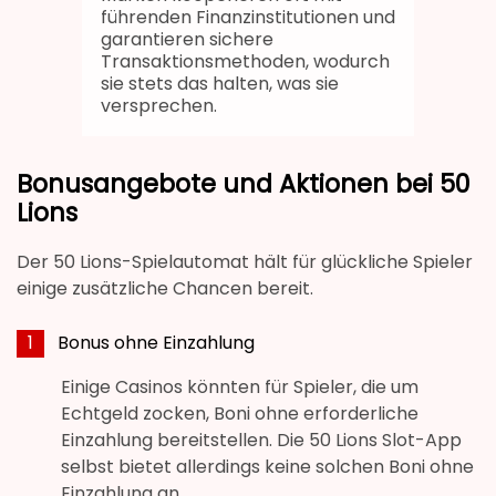
führenden Finanzinstitutionen und
garantieren sichere
Transaktionsmethoden, wodurch
sie stets das halten, was sie
versprechen.
Bonusangebote und Aktionen bei 50
Lions
Der 50 Lions-Spielautomat hält für glückliche Spieler
einige zusätzliche Chancen bereit.
Bonus ohne Einzahlung
Einige Casinos könnten für Spieler, die um
Echtgeld zocken, Boni ohne erforderliche
Einzahlung bereitstellen. Die 50 Lions Slot-App
selbst bietet allerdings keine solchen Boni ohne
Einzahlung an.