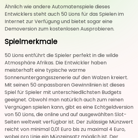
Ähnlich wie andere Automatenspiele dieses
Entwicklers steht auch 50 Lions für das Spielen im
Internet zur Verfügung und bietet sogar eine
Demoversion zum kostenlosen Ausprobieren.
Spielmerkmale
50 Lions entführt die Spieler perfekt in die wilde
Atmosphäre Afrikas. Die Entwickler haben
meisterhaft eine typische warme
Sonnenuntergangsszenerie auf den Walzen kreiert.
Mit seinen 50 anpassbaren Gewinnlinien ist dieses
Spiel für Spieler mit unterschiedlichsten Budgets
geeignet. Obwohl man natürlich auch zum reinen
Vergnügen spielen kann, gibt es eine Echtgeldversion
von 50 Lions, die online und auf ausgewählten Slot-
Seiten weltweit verfügbar ist. Der zulässige Münzwert
reicht von minimal 0,01 Euro bis zu maximal 4 Euro,
wobei pro Linie ein Münzeinsatz möglich ist. Der