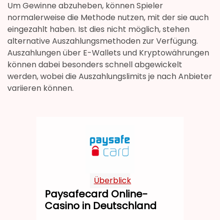
Um Gewinne abzuheben, können Spieler
normalerweise die Methode nutzen, mit der sie auch
eingezahlt haben. Ist dies nicht möglich, stehen
alternative Auszahlungsmethoden zur Verfügung.
Auszahlungen über E-Wallets und Kryptowährungen
können dabei besonders schnell abgewickelt
werden, wobei die Auszahlungslimits je nach Anbieter
variieren können.
Überblick
Paysafecard Online-
Casino in Deutschland