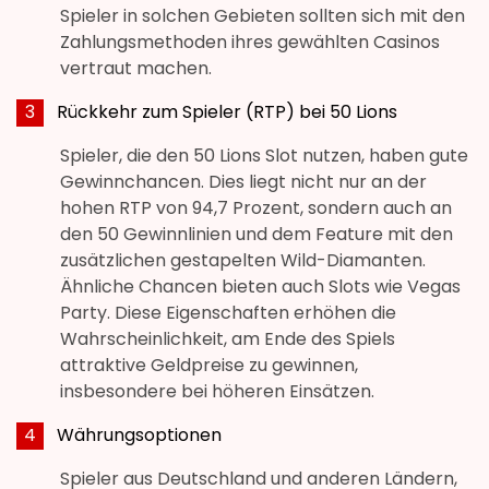
Spieler in solchen Gebieten sollten sich mit den
Zahlungsmethoden ihres gewählten Casinos
vertraut machen.
Rückkehr zum Spieler (RTP) bei 50 Lions
Spieler, die den 50 Lions Slot nutzen, haben gute
Gewinnchancen. Dies liegt nicht nur an der
hohen RTP von 94,7 Prozent, sondern auch an
den 50 Gewinnlinien und dem Feature mit den
zusätzlichen gestapelten Wild-Diamanten.
Ähnliche Chancen bieten auch Slots wie Vegas
Party. Diese Eigenschaften erhöhen die
Wahrscheinlichkeit, am Ende des Spiels
attraktive Geldpreise zu gewinnen,
insbesondere bei höheren Einsätzen.
Währungsoptionen
Spieler aus Deutschland und anderen Ländern,