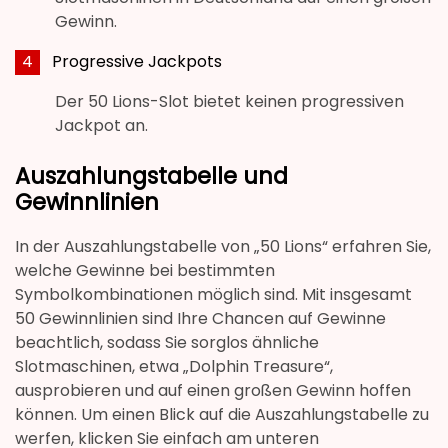
Gewinn.
Progressive Jackpots
Der 50 Lions-Slot bietet keinen progressiven
Jackpot an.
Auszahlungstabelle und
Gewinnlinien
In der Auszahlungstabelle von „50 Lions“ erfahren Sie,
welche Gewinne bei bestimmten
Symbolkombinationen möglich sind. Mit insgesamt
50 Gewinnlinien sind Ihre Chancen auf Gewinne
beachtlich, sodass Sie sorglos ähnliche
Slotmaschinen, etwa „Dolphin Treasure“,
ausprobieren und auf einen großen Gewinn hoffen
können. Um einen Blick auf die Auszahlungstabelle zu
werfen, klicken Sie einfach am unteren