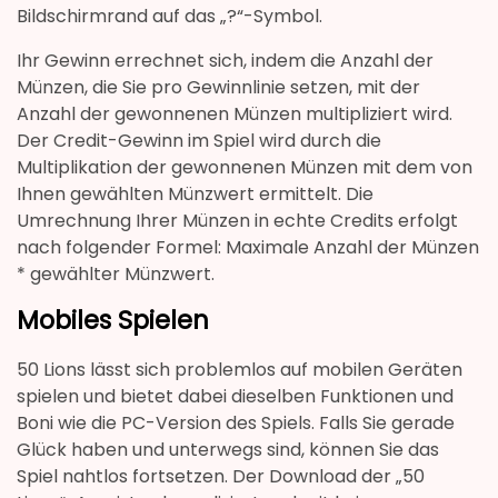
Bildschirmrand auf das „?“-Symbol.
Ihr Gewinn errechnet sich, indem die Anzahl der
Münzen, die Sie pro Gewinnlinie setzen, mit der
Anzahl der gewonnenen Münzen multipliziert wird.
Der Credit-Gewinn im Spiel wird durch die
Multiplikation der gewonnenen Münzen mit dem von
Ihnen gewählten Münzwert ermittelt. Die
Umrechnung Ihrer Münzen in echte Credits erfolgt
nach folgender Formel: Maximale Anzahl der Münzen
* gewählter Münzwert.
Mobiles Spielen
50 Lions lässt sich problemlos auf mobilen Geräten
spielen und bietet dabei dieselben Funktionen und
Boni wie die PC-Version des Spiels. Falls Sie gerade
Glück haben und unterwegs sind, können Sie das
Spiel nahtlos fortsetzen. Der Download der „50