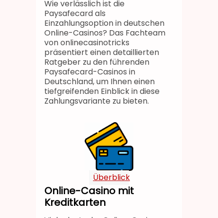
Wie verlässlich ist die
Paysafecard als
Einzahlungsoption in deutschen
Online-Casinos? Das Fachteam
von onlinecasinotricks
präsentiert einen detaillierten
Ratgeber zu den führenden
Paysafecard-Casinos in
Deutschland, um Ihnen einen
tiefgreifenden Einblick in diese
Zahlungsvariante zu bieten.
Überblick
Online-Casino mit
Kreditkarten