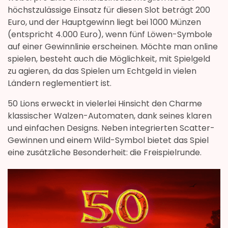
höchstzulässige Einsatz für diesen Slot beträgt 200
Euro, und der Hauptgewinn liegt bei 1000 Münzen
(entspricht 4.000 Euro), wenn fünf Löwen-Symbole
auf einer Gewinnlinie erscheinen. Möchte man online
spielen, besteht auch die Möglichkeit, mit Spielgeld
zu agieren, da das Spielen um Echtgeld in vielen
Ländern reglementiert ist.
50 Lions erweckt in vielerlei Hinsicht den Charme
klassischer Walzen-Automaten, dank seines klaren
und einfachen Designs. Neben integrierten Scatter-
Gewinnen und einem Wild-Symbol bietet das Spiel
eine zusätzliche Besonderheit: die Freispielrunde.