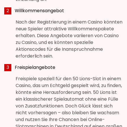
Willkommensangebot
Nach der Registrierung in einem Casino könnten
neue Spieler attraktive Willkommenspakete
erhalten. Diese Angebote variieren von Casino
zu Casino, und es könnten spezielle
Aktionscodes für die Inanspruchnahme
erforderlich sein.
Freispielangebote
Freispiele speziell für den 50 Lions-Slot in einem
Casino, das um Echtgeld gespielt wird, zu finden,
könnte eine Herausforderung sein. 50 Lions ist
ein klassischerer Spielautomat ohne eine Fülle
von Zusatzfunktionen. Doch Glück lässt sich
nicht vorhersagen – also bleiben Sie wachsam
und nutzen Sie Ihre Chancen bei Online-
Slotmaschinen in Deutschland auf einen großen