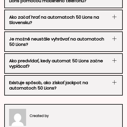
Lions pomocou mobilného telefónu?
Ako začať hrať na automatoch 50 Lions na
Slovensku?
Je možné neustále vyhrávať na automatoch
50 Lions?
Ako predvídať, kedy automat 50 Lions začne
vyplácať?
Existuje spôsob, ako získať jackpot na
automatoch 50 Lions?
Created by