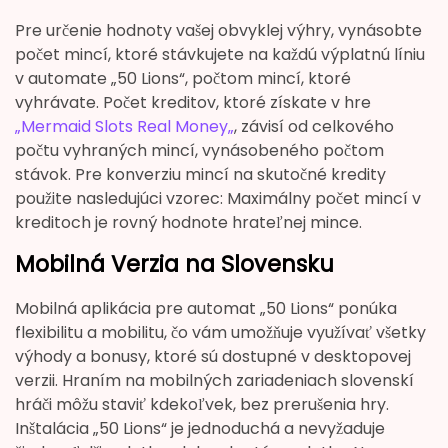
Pre určenie hodnoty vašej obvyklej výhry, vynásobte
počet mincí, ktoré stávkujete na každú výplatnú líniu
v automate „50 Lions“, počtom mincí, ktoré
vyhrávate. Počet kreditov, ktoré získate v hre
„Mermaid Slots Real Money
„
, závisí od celkového
počtu vyhraných mincí, vynásobeného počtom
stávok. Pre konverziu mincí na skutočné kredity
použite nasledujúci vzorec: Maximálny počet mincí v
kreditoch je rovný hodnote hrateľnej mince.
Mobilná Verzia na Slovensku
Mobilná aplikácia pre automat „50 Lions“ ponúka
flexibilitu a mobilitu, čo vám umožňuje využívať všetky
výhody a bonusy, ktoré sú dostupné v desktopovej
verzii. Hraním na mobilných zariadeniach slovenskí
hráči môžu staviť kdekoľvek, bez prerušenia hry.
Inštalácia „50 Lions“ je jednoduchá a nevyžaduje