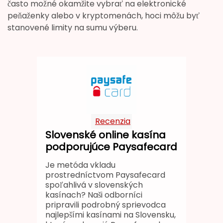
často možné okamžite vybrať na elektronické
peňaženky alebo v kryptomenách, hoci môžu byť
stanovené limity na sumu výberu.
Recenzia
Slovenské online kasína
podporujúce Paysafecard
Je metóda vkladu
prostredníctvom Paysafecard
spoľahlivá v slovenských
kasínach? Naši odborníci
pripravili podrobný sprievodca
najlepšími kasínami na Slovensku,