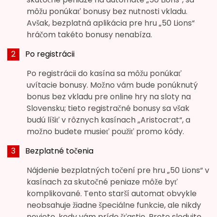
môžu ponúkať bonusy bez nutnosti vkladu.
Avšak, bezplatná aplikácia pre hru „50 Lions“
hráčom takéto bonusy nenabíza.
Po registrácii
Po registrácii do kasína sa môžu ponúkať
uvítacie bonusy. Možno vám bude ponúknutý
bonus bez vkladu pre online hry na sloty na
Slovensku; tieto registračné bonusy sa však
budú líšiť v rôznych kasínach „Aristocrat“, a
možno budete musieť použiť promo kódy.
Bezplatné točenia
Nájdenie bezplatných točení pre hru „50 Lions“ v
kasínach za skutočné peniaze môže byť
komplikované. Tento starší automat obvykle
neobsahuje žiadne špeciálne funkcie, ale nikdy
neviete, kedy vám príde šťastie. Preto sledujte