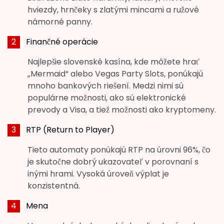
hviezdy, hrnčeky s zlatými mincami a ružové
námorné panny.
Finančné operácie
Najlepšie slovenské kasína, kde môžete hrať
„Mermaid“ alebo Vegas Party Slots, ponúkajú
mnoho bankových riešení. Medzi nimi sú
populárne možnosti, ako sú elektronické
prevody a Visa, a tiež možnosti ako kryptomeny.
RTP (Return to Player)
Tieto automaty ponúkajú RTP na úrovni 96%, čo
je skutočne dobrý ukazovateľ v porovnaní s
inými hrami. Vysoká úroveň výplat je
konzistentná.
Mena