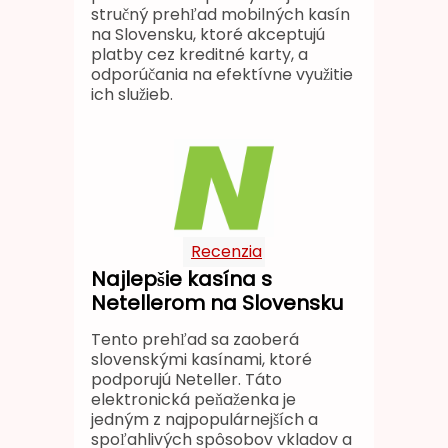
stručný prehľad mobilných kasín
na Slovensku, ktoré akceptujú
platby cez kreditné karty, a
odporúčania na efektívne využitie
ich služieb.
Recenzia
Najlepšie kasína s
Netellerom na Slovensku
Tento prehľad sa zaoberá
slovenskými kasínami, ktoré
podporujú Neteller. Táto
elektronická peňaženka je
jedným z najpopulárnejších a
spoľahlivých spôsobov vkladov a