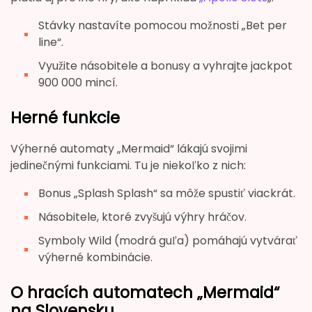
Stávky nastavíte pomocou možnosti „Bet per
line“.
Využite násobitele a bonusy a vyhrajte jackpot
900 000 mincí.
Herné funkcie
Výherné automaty „Mermaid“ lákajú svojimi
jedinečnými funkciami. Tu je niekoľko z nich:
Bonus „Splash Splash“ sa môže spustiť viackrát.
Násobitele, ktoré zvyšujú výhry hráčov.
Symboly Wild (modrá guľa) pomáhajú vytvárať
výherné kombinácie.
O hracích automatech „Mermaid“
na Slovensku