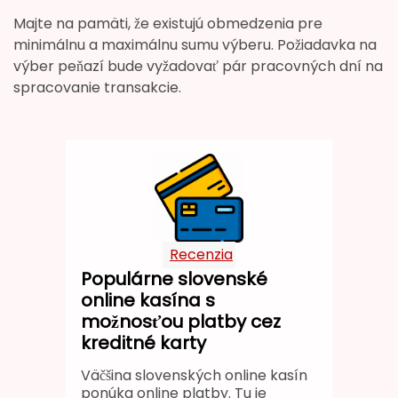
Majte na pamäti, že existujú obmedzenia pre
minimálnu a maximálnu sumu výberu. Požiadavka na
výber peňazí bude vyžadovať pár pracovných dní na
spracovanie transakcie.
Recenzia
Populárne slovenské
online kasína s
možnosťou platby cez
kreditné karty
Väčšina slovenských online kasín
ponúka online platby. Tu je