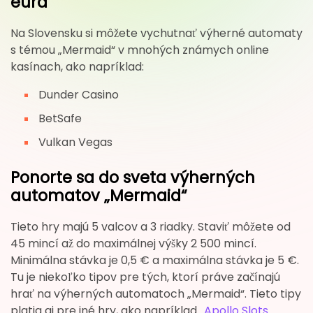
eurá
Na Slovensku si môžete vychutnať výherné automaty
s témou „Mermaid“ v mnohých známych online
kasínach, ako napríklad:
Dunder Casino
BetSafe
Vulkan Vegas
Ponorte sa do sveta výherných
automatov „Mermaid“
Tieto hry majú 5 valcov a 3 riadky. Staviť môžete od
45 mincí až do maximálnej výšky 2 500 mincí.
Minimálna stávka je 0,5 € a maximálna stávka je 5 €.
Tu je niekoľko tipov pre tých, ktorí práve začínajú
hrať na výherných automatoch „Mermaid“. Tieto tipy
platia aj pre iné hry, ako napríklad
„Apollo Slots
„.