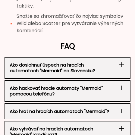
taktiky.
Snažte sa zhromažďovať čo najviac symbolov
Wild alebo Scatter pre vytváranie výherných
kombinácií.
FAQ
Ako dosiahnuť úspech na hracích
automatoch "Mermaid" na Slovensku?
Ako hackovať hracie automaty "Mermaid"
pomocou telefónu?
Ako hrať na hracích automatoch "Mermaid"?
Ako vyhrávať na hracích automatoch
"Mermaid" každý raz?