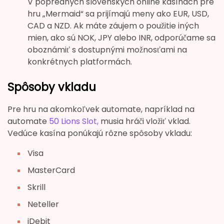
V popredných slovenských online kasínach pre
hru „Mermaid“ sa prijímajú meny ako EUR, USD,
CAD a NZD. Ak máte záujem o použitie iných
mien, ako sú NOK, JPY alebo INR, odporúčame sa
oboznámiť s dostupnými možnosťami na
konkrétnych platformách.
Spôsoby vkladu
Pre hru na akomkoľvek automate, napríklad na
automate
50 Lions Slot,
musia hráči vložiť vklad.
Vedúce kasína ponúkajú rôzne spôsoby vkladu:
Visa
MasterCard
Skrill
Neteller
iDebit