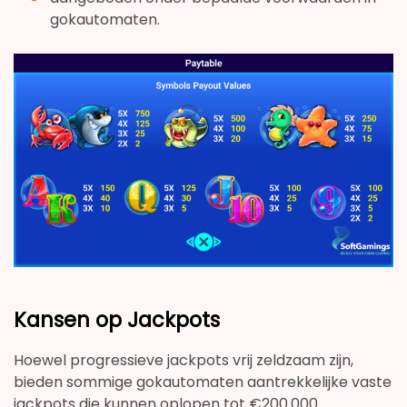
gokautomaten.
Kansen op Jackpots
Hoewel progressieve jackpots vrij zeldzaam zijn,
bieden sommige gokautomaten aantrekkelijke vaste
jackpots die kunnen oplopen tot €200.000.