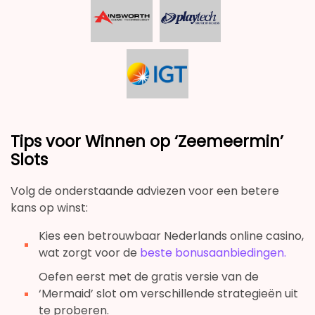
Tips voor Winnen op ‘Zeemeermin’
Slots
Volg de onderstaande adviezen voor een betere
kans op winst:
Kies een betrouwbaar Nederlands online casino,
wat zorgt voor de
beste bonusaanbiedingen.
Oefen eerst met de gratis versie van de
‘Mermaid’ slot om verschillende strategieën uit
te proberen.