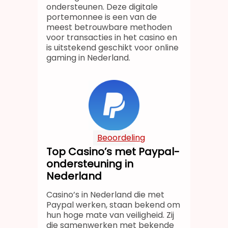
ondersteunen. Deze digitale
portemonnee is een van de
meest betrouwbare methoden
voor transacties in het casino en
is uitstekend geschikt voor online
gaming in Nederland.
Beoordeling
Top Casino’s met Paypal-
ondersteuning in
Nederland
Casino’s in Nederland die met
Paypal werken, staan bekend om
hun hoge mate van veiligheid. Zij
die samenwerken met bekende