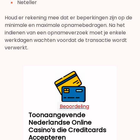
Neteller
Houd er rekening mee dat er beperkingen zijn op de
minimale en maximale opnamebedragen. Na het
indienen van een opnameverzoek moet je enkele
werkdagen wachten voordat de transactie wordt
verwerkt.
Beoordeling
Toonaangevende
Nederlandse Online
Casino’s die Creditcards
Accepteren