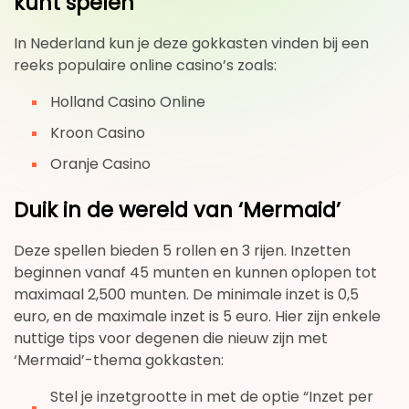
kunt spelen
In Nederland kun je deze gokkasten vinden bij een
reeks populaire online casino’s zoals:
Holland Casino Online
Kroon Casino
Oranje Casino
Duik in de wereld van ‘Mermaid’
Deze spellen bieden 5 rollen en 3 rijen. Inzetten
beginnen vanaf 45 munten en kunnen oplopen tot
maximaal 2,500 munten. De minimale inzet is 0,5
euro, en de maximale inzet is 5 euro. Hier zijn enkele
nuttige tips voor degenen die nieuw zijn met
‘Mermaid’-thema gokkasten:
Stel je inzetgrootte in met de optie “Inzet per