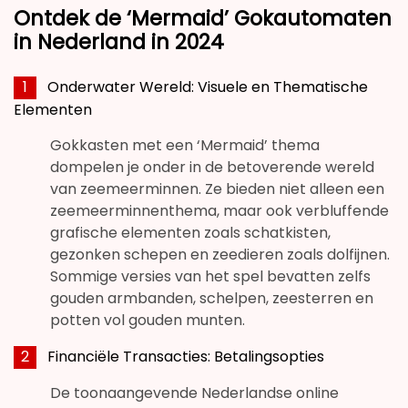
Ontdek de ‘Mermaid’ Gokautomaten
in Nederland in 2024
Onderwater Wereld: Visuele en Thematische
Elementen
Gokkasten met een ‘Mermaid’ thema
dompelen je onder in de betoverende wereld
van zeemeerminnen. Ze bieden niet alleen een
zeemeerminnenthema, maar ook verbluffende
grafische elementen zoals schatkisten,
gezonken schepen en zeedieren zoals dolfijnen.
Sommige versies van het spel bevatten zelfs
gouden armbanden, schelpen, zeesterren en
potten vol gouden munten.
Financiële Transacties: Betalingsopties
De toonaangevende Nederlandse online