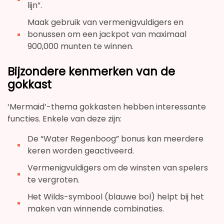
lijn”.
Maak gebruik van vermenigvuldigers en
bonussen om een ​​jackpot van maximaal
900,000 munten te winnen.
Bijzondere kenmerken van de
gokkast
‘Mermaid’-thema gokkasten hebben interessante
functies. Enkele van deze zijn:
De “Water Regenboog” bonus kan meerdere
keren worden geactiveerd.
Vermenigvuldigers om de winsten van spelers
te vergroten.
Het Wilds-symbool (blauwe bol) helpt bij het
maken van winnende combinaties.