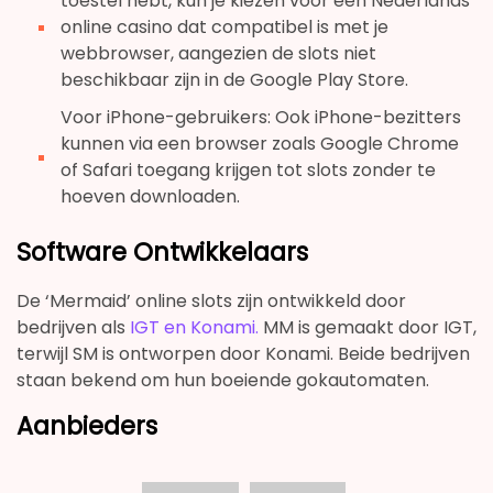
toestel hebt, kun je kiezen voor een Nederlands
online casino dat compatibel is met je
webbrowser, aangezien de slots niet
beschikbaar zijn in de Google Play Store.
Voor iPhone-gebruikers: Ook iPhone-bezitters
kunnen via een browser zoals Google Chrome
of Safari toegang krijgen tot slots zonder te
hoeven downloaden.
Software Ontwikkelaars
De ‘Mermaid’ online slots zijn ontwikkeld door
bedrijven als
IGT en Konami.
MM is gemaakt door IGT,
terwijl SM is ontworpen door Konami. Beide bedrijven
staan bekend om hun boeiende gokautomaten.
Aanbieders