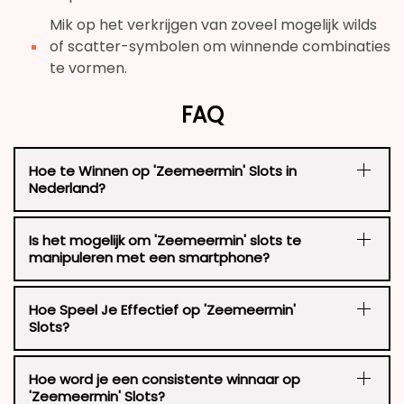
Mik op het verkrijgen van zoveel mogelijk wilds
of scatter-symbolen om winnende combinaties
te vormen.
FAQ
Hoe te Winnen op 'Zeemeermin' Slots in
Nederland?
Is het mogelijk om 'Zeemeermin' slots te
manipuleren met een smartphone?
Hoe Speel Je Effectief op 'Zeemeermin'
Slots?
Hoe word je een consistente winnaar op
'Zeemeermin' Slots?