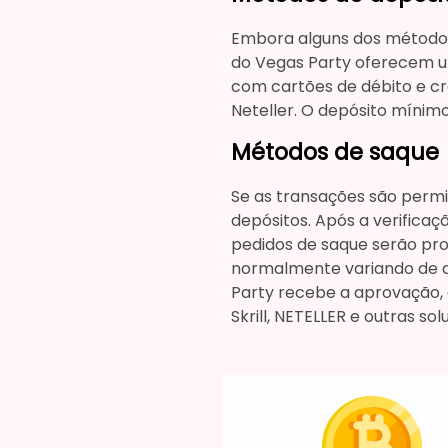
Embora alguns dos métodos 
do Vegas Party oferecem um
com cartões de débito e cré
Neteller. O depósito mínim
Métodos de saque
Se as transações são permi
depósitos. Após a verifica
pedidos de saque serão pr
normalmente variando de al
Party recebe a aprovação, o
Skrill, NETELLER e outras s