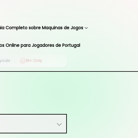
Guia Completo sobre Maquinas de Jogos
 Online para Jogadores de Portugal
youts
18+ Only
18+