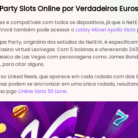
arty Slots Online por Verdadeiros Euros
es e compatíveis com todos os dispositivos, já que a Net
l. Você também pode acessar o
Lobby Móvel Apollo Slots
as Party, originária dos estúdios da NetEnt, é especifi
asino virtual LeoVegas. Com 5 bobinas e oferecendo 243 
ssico de Las Vegas com personagens como James Bond, 
, para citar alguns.
urso Linked Reels, que aparece em cada rodada com dois 
binas podem se sincronizar em uma única rodada, resul
 ao jogo
Online Slots 50 Lions
.