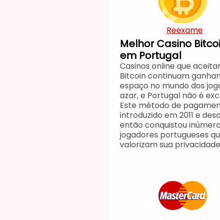
Reexame
Melhor Casino Bitco
em Portugal
Casinos online que aceit
Bitcoin continuam ganha
espaço no mundo dos jog
azar, e Portugal não é ex
Este método de pagament
introduzido em 2011 e des
então conquistou inúmer
jogadores portugueses q
valorizam sua privacidade