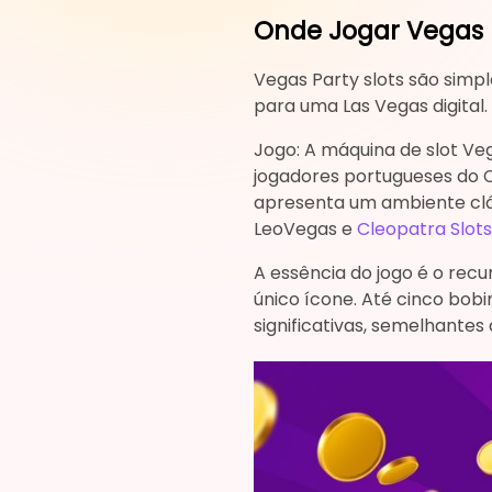
Onde Jogar Vegas P
Vegas Party slots são simpl
para uma Las Vegas digita
Jogo: A máquina de slot Veg
jogadores portugueses do C
apresenta um ambiente clá
LeoVegas e
Cleopatra Slots
A essência do jogo é o rec
único ícone. Até cinco bo
significativas, semelhantes