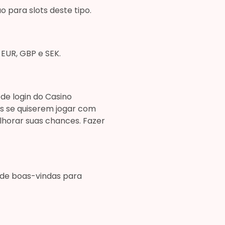
 para slots deste tipo.
EUR, GBP e SEK.
de login do Casino
s se quiserem jogar com
lhorar suas chances. Fazer
 de boas-vindas para