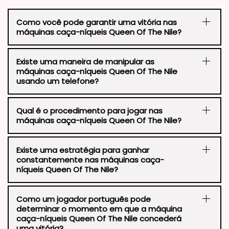
Como você pode garantir uma vitória nas
máquinas caça-níqueis Queen Of The Nile?
Existe uma maneira de manipular as
máquinas caça-níqueis Queen Of The Nile
usando um telefone?
Qual é o procedimento para jogar nas
máquinas caça-níqueis Queen Of The Nile?
Existe uma estratégia para ganhar
constantemente nas máquinas caça-
níqueis Queen Of The Nile?
Como um jogador português pode
determinar o momento em que a máquina
caça-níqueis Queen Of The Nile concederá
uma vitória?