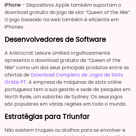
iPhone
– Dispositivos Apple também suportam o
download gratuito do jogo de slot “Queen of the Nile”.
O jogo baseado na web também é eficiente em
iPhones.
Desenvolvedores de Software
A Aristocrat Leisure Limited orgulhosamente
apresenta o download gratuito de “Queen of the
Nile” como um dos seus principais produtos entre as
ofertas de
Download Completo de Jogos de Slots
Grátis PT
. A empresa de máquinas de slots online
portuguesa tem a sua gestão e sede de pesquisa em
North Ryde, um subúrbio de Sydney. Os seus jogos
são populares em várias regiões em todo o mundo.
Estratégias para Triunfar
Não existem truques ou atalhos para se envolver e