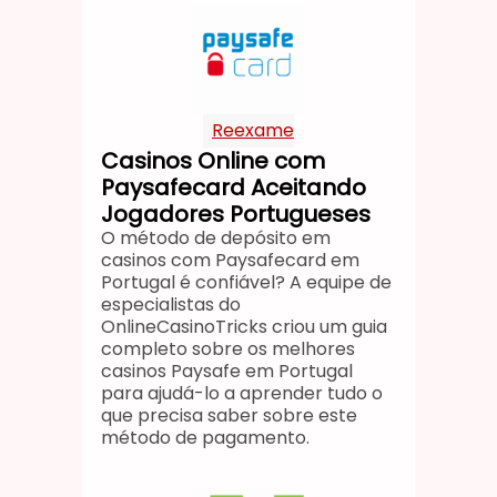
Reexame
Casinos Online com
Paysafecard Aceitando
Jogadores Portugueses
O método de depósito em
casinos com Paysafecard em
Portugal é confiável? A equipe de
especialistas do
OnlineCasinoTricks criou um guia
completo sobre os melhores
casinos Paysafe em Portugal
para ajudá-lo a aprender tudo o
que precisa saber sobre este
método de pagamento.