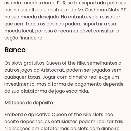
usando moedas como EUR, se for suportado pelo seu
casino escolhido e desfrutar de Mr Cashman Slots PT
na sua moeda desejada. No entanto, vale ressaltar
que nem todos os casinos podem suportar a sua
moeda local, por isso é recomendável consultar a
seção financeira.
Banco
Os slots gratuitos Queen of the Nile, semelhantes a
outros jogos da Aristocrat, podem ser jogados sem
quaisquer taxas. Jogar com dinheiro real exige um
investimento, mas a forma de pagamento depende
da sua plataforma de jogo escolhida.
Métodos de depósito
Embora o aplicativo Queen of the Nile slots não
aceite depósitos, os entusiastas podem realizar tais
transações em plataformas de slots com dinheiro