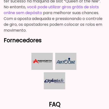
ter sucesso na máquina de slot “Queen of the Nile”.
No entanto,
você pode utilizar giros grátis de slots
online sem depósito
para melhorar suas chances.
Com a aposta adequada e pressionando o controle
de giro, os apostadores podem colocar os rolos em
movimento.
Fornecedores
FAQ