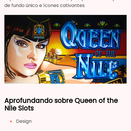
de fundo único e ícones cativantes.
Aprofundando sobre Queen of the
Nile Slots
Design