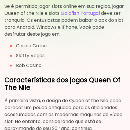
Se é permitido jogar slots online em sua região, jogar
Queen of the Nile e slots
Goldfish Portugal
deve ser
tranquilo. Os entusiastas podem baixar o apk do slot
para Android, Windows e iPhone. Você pode
desfrutar deste jogo em:
Casino Cruise
Slotty Vegas
Bob Casino
Características dos jogos Queen Of
The Nile
À primeira vista, o design de Queen of the Nile pode
parecer um pouco antiquado para os aficionados
acostumados com as modernas máquinas de vídeo
slot. No entanto, considerando que está se
aproximando do seu 20º ano, continua