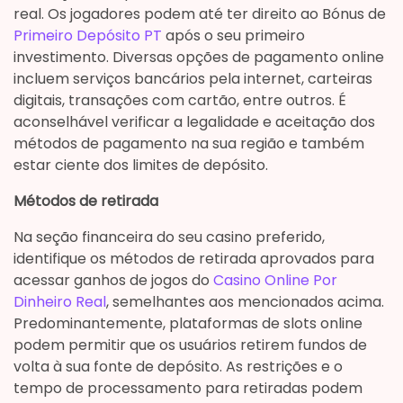
real. Os jogadores podem até ter direito ao Bónus de
Primeiro Depósito PT
após o seu primeiro
investimento. Diversas opções de pagamento online
incluem serviços bancários pela internet, carteiras
digitais, transações com cartão, entre outros. É
aconselhável verificar a legalidade e aceitação dos
métodos de pagamento na sua região e também
estar ciente dos limites de depósito.
Métodos de retirada
Na seção financeira do seu casino preferido,
identifique os métodos de retirada aprovados para
acessar ganhos de jogos do
Casino Online Por
Dinheiro Real
, semelhantes aos mencionados acima.
Predominantemente, plataformas de slots online
podem permitir que os usuários retirem fundos de
volta à sua fonte de depósito. As restrições e o
tempo de processamento para retiradas podem