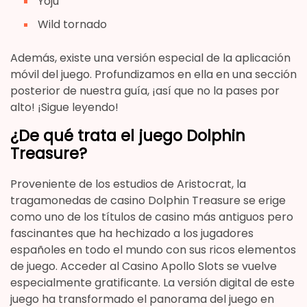
Yoju
Wild tornado
Además, existe una versión especial de la aplicación
móvil del juego. Profundizamos en ella en una sección
posterior de nuestra guía, ¡así que no la pases por
alto! ¡Sigue leyendo!
¿De qué trata el juego Dolphin
Treasure?
Proveniente de los estudios de Aristocrat, la
tragamonedas de casino Dolphin Treasure se erige
como uno de los títulos de casino más antiguos pero
fascinantes que ha hechizado a los jugadores
españoles en todo el mundo con sus ricos elementos
de juego. Acceder al Casino Apollo Slots se vuelve
especialmente gratificante. La versión digital de este
juego ha transformado el panorama del juego en