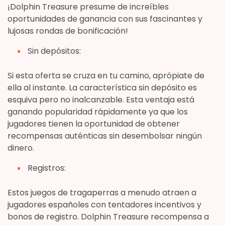
¡Dolphin Treasure presume de increíbles
oportunidades de ganancia con sus fascinantes y
lujosas rondas de bonificación!
Sin depósitos:
Si esta oferta se cruza en tu camino, aprópiate de
ella al instante. La característica sin depósito es
esquiva pero no inalcanzable. Esta ventaja está
ganando popularidad rápidamente ya que los
jugadores tienen la oportunidad de obtener
recompensas auténticas sin desembolsar ningún
dinero.
Registros:
Estos juegos de tragaperras a menudo atraen a
jugadores españoles con tentadores incentivos y
bonos de registro. Dolphin Treasure recompensa a