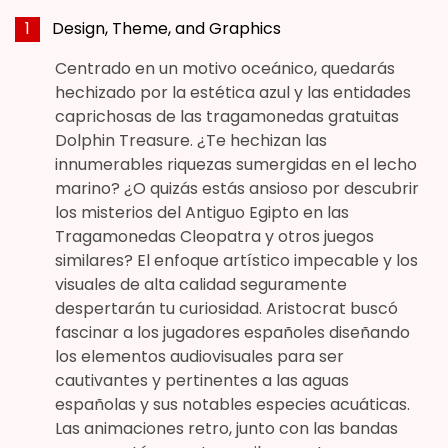
Design, Theme, and Graphics
Centrado en un motivo oceánico, quedarás
hechizado por la estética azul y las entidades
caprichosas de las tragamonedas gratuitas
Dolphin Treasure. ¿Te hechizan las
innumerables riquezas sumergidas en el lecho
marino? ¿O quizás estás ansioso por descubrir
los misterios del Antiguo Egipto en las
Tragamonedas Cleopatra y otros juegos
similares? El enfoque artístico impecable y los
visuales de alta calidad seguramente
despertarán tu curiosidad. Aristocrat buscó
fascinar a los jugadores españoles diseñando
los elementos audiovisuales para ser
cautivantes y pertinentes a las aguas
españolas y sus notables especies acuáticas.
Las animaciones retro, junto con las bandas