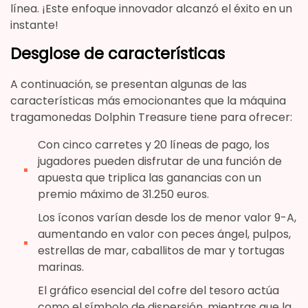
línea. ¡Este enfoque innovador alcanzó el éxito en un
instante!
Desglose de características
A continuación, se presentan algunas de las
características más emocionantes que la máquina
tragamonedas Dolphin Treasure tiene para ofrecer:
Con cinco carretes y 20 líneas de pago, los
jugadores pueden disfrutar de una función de
apuesta que triplica las ganancias con un
premio máximo de 31.250 euros.
Los íconos varían desde los de menor valor 9-A,
aumentando en valor con peces ángel, pulpos,
estrellas de mar, caballitos de mar y tortugas
marinas.
El gráfico esencial del cofre del tesoro actúa
como el símbolo de dispersión, mientras que la