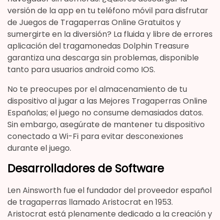
versión de la app en tu teléfono móvil para disfrutar
de Juegos de Tragaperras Online Gratuitos y
sumergirte en la diversión? La fluida y libre de errores
aplicación del tragamonedas Dolphin Treasure
garantiza una descarga sin problemas, disponible
tanto para usuarios android como IOS.
No te preocupes por el almacenamiento de tu
dispositivo al jugar a las Mejores Tragaperras Online
Españolas; el juego no consume demasiados datos.
Sin embargo, asegúrate de mantener tu dispositivo
conectado a Wi-Fi para evitar desconexiones
durante el juego.
Desarrolladores de Software
Len Ainsworth fue el fundador del proveedor español
de tragaperras llamado Aristocrat en 1953.
Aristocrat está plenamente dedicado a la creación y