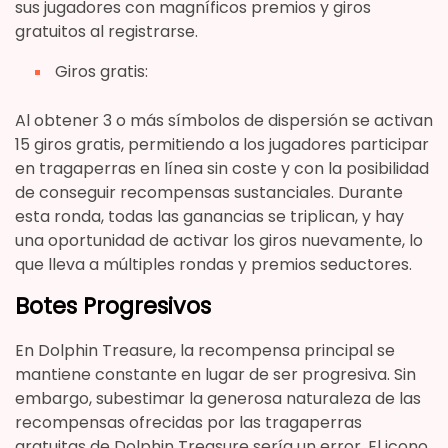
sus jugadores con magníficos premios y giros
gratuitos al registrarse.
Giros gratis:
Al obtener 3 o más símbolos de dispersión se activan
15 giros gratis, permitiendo a los jugadores participar
en tragaperras en línea sin coste y con la posibilidad
de conseguir recompensas sustanciales. Durante
esta ronda, todas las ganancias se triplican, y hay
una oportunidad de activar los giros nuevamente, lo
que lleva a múltiples rondas y premios seductores.
Botes Progresivos
En Dolphin Treasure, la recompensa principal se
mantiene constante en lugar de ser progresiva. Sin
embargo, subestimar la generosa naturaleza de las
recompensas ofrecidas por las tragaperras
gratuitas de Dolphin Treasure sería un error. El icono