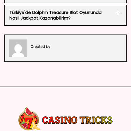
Türkiye'de Dolphin Treasure Slot Oyununda
Nasıl Jackpot Kazanabilirim?
Created by