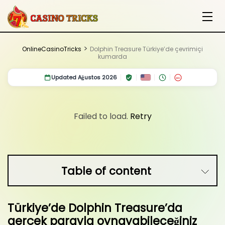
>
OnlineCasinoTricks
Dolphin Treasure Türkiye’de çevrimiçi
kumarda
Updated Ağustos 2026
18+
Failed to load.
Retry
Table of content
Türkiye’de Dolphin Treasure’da
gerçek parayla oynayabileceğiniz