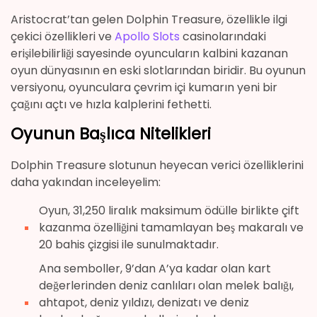
Aristocrat’tan gelen Dolphin Treasure, özellikle ilgi
çekici özellikleri ve
Apollo Slots
casinolarındaki
erişilebilirliği sayesinde oyuncuların kalbini kazanan
oyun dünyasının en eski slotlarından biridir. Bu oyunun
versiyonu, oyunculara çevrim içi kumarın yeni bir
çağını açtı ve hızla kalplerini fethetti.
Oyunun Başlıca Nitelikleri
Dolphin Treasure slotunun heyecan verici özelliklerini
daha yakından inceleyelim:
Oyun, 31,250 liralık maksimum ödülle birlikte çift
kazanma özelliğini tamamlayan beş makaralı ve
20 bahis çizgisi ile sunulmaktadır.
Ana semboller, 9’dan A’ya kadar olan kart
değerlerinden deniz canlıları olan melek balığı,
ahtapot, deniz yıldızı, denizatı ve deniz