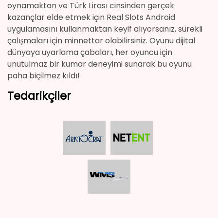
oynamaktan ve Türk Lirası cinsinden gerçek
kazançlar elde etmek için Real Slots Android
uygulamasını kullanmaktan keyif alıyorsanız, sürekli
çalışmaları için minnettar olabilirsiniz. Oyunu dijital
dünyaya uyarlama çabaları, her oyuncu için
unutulmaz bir kumar deneyimi sunarak bu oyunu
paha biçilmez kıldı!
Tedarikçiler