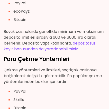
PayPal
ecoPayz
Bitcoin
Büyük casinolarda genellikle minimum ve maksimum
depozito limitleri sırasıyla 600 ve 6000 lira olarak
belirlenir. Depozito yaptıktan sonra,
depozitosuz
kayıt bonusundan da yararlanabilirsiniz.
Para Çekme Yöntemleri
Çekme yöntemleri ve limitleri, seçtiğiniz casinoya
bağlı olarak değişiklik gösterebilir. En popüler çekme
yöntemlerinden bazıları şunlardır:
PayPal
Skrills
Bitcoin