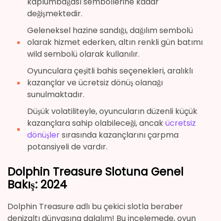
kaplumbağası sembollerine kadar
değişmektedir.
Geleneksel hazine sandığı, dağılım sembolü
olarak hizmet ederken, altın renkli gün batımı
wild sembolü olarak kullanılır.
Oyunculara çeşitli bahis seçenekleri, aralıklı
kazançlar ve ücretsiz dönüş olanağı
sunulmaktadır.
Düşük volatiliteyle, oyuncuların düzenli küçük
kazançlara sahip olabileceği, ancak
ücretsiz
dönüşler
sırasında kazançlarını çarpma
potansiyeli de vardır.
Dolphin Treasure Slotuna Genel
Bakış: 2024
Dolphin Treasure adlı bu çekici slotla beraber
denizaltı dünyasına dalalım! Bu incelemede, oyun