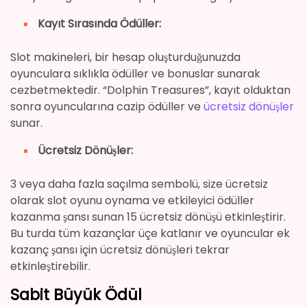
Kayıt Sırasında Ödüller:
Slot makineleri, bir hesap oluşturduğunuzda
oyunculara sıklıkla ödüller ve bonuslar sunarak
cezbetmektedir. “Dolphin Treasures”, kayıt olduktan
sonra oyuncularına cazip ödüller ve
ücretsiz dönüşler
sunar.
Ücretsiz Dönüşler:
3 veya daha fazla saçılma sembolü, size ücretsiz
olarak slot oyunu oynama ve etkileyici ödüller
kazanma şansı sunan 15 ücretsiz dönüşü etkinleştirir.
Bu turda tüm kazançlar üçe katlanır ve oyuncular ek
kazanç şansı için ücretsiz dönüşleri tekrar
etkinleştirebilir.
Sabit Büyük Ödül