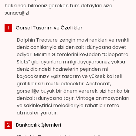
hakkında bilmeniz gereken tüm detayları size
sunacağız!
Görsel Tasarım ve Özellikler
Dolphin Treasure, zengin mavi renkleri ve renkli
deniz canlılarıyla sizi denizaltı dünyasına davet
ediyor. Mısır’ın Gizemlerini keşfeden “Cleopatra
Slots” gibi oyunlara mı ilgi duyuyorsunuz yoksa
deniz dibindeki hazinelerin peşinden mi
koşacaksınız? Eşsiz tasarım ve yüksek kaliteli
grafikler sizi mutlu edecektir. Aristocrat,
görselliğe büyük bir önem vererek, sizi harika bir
denizaltı dünyasına taşır. Vintage animasyonları
ve sakinleştirici melodileriyle rahat bir retro
atmosfer yaratır.
Bankacılık İşlemleri