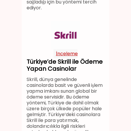
sağladığı için bu yöntemi tercih
ediyor.
İnceleme
Türkiye’de Skrill ile Ödeme
Yapan Casinolar
Skrill, dünya genelinde
casinolarda basit ve güvenli işlem
yapma imkanı sunan global bir
ödeme servisidir. Bu ödeme
yöntemi, Türkiye de dahil olmak
üzere birçok ülkede popüler hale
gelmiştir. Türkiye’deki casinolara
Skrill ile para yatırmak,
dolandırıcılıkla ilgili riskleri