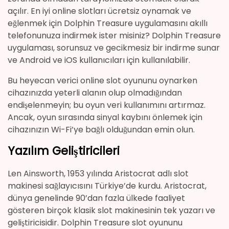
açılır. En iyi online slotları ücretsiz oynamak ve
eğlenmek için Dolphin Treasure uygulamasını akıllı
telefonunuza indirmek ister misiniz? Dolphin Treasure
uygulaması, sorunsuz ve gecikmesiz bir indirme sunar
ve Android ve iOS kullanıcıları için kullanılabilir.
Bu heyecan verici online slot oyununu oynarken
cihazınızda yeterli alanın olup olmadığından
endişelenmeyin; bu oyun veri kullanımını artırmaz.
Ancak, oyun sırasında sinyal kaybını önlemek için
cihazınızın Wi-Fi’ye bağlı olduğundan emin olun.
Yazılım Geliştiricileri
Len Ainsworth, 1953 yılında Aristocrat adlı slot
makinesi sağlayıcısını Türkiye’de kurdu. Aristocrat,
dünya genelinde 90’dan fazla ülkede faaliyet
gösteren birçok klasik slot makinesinin tek yazarı ve
geliştiricisidir. Dolphin Treasure slot oyununu