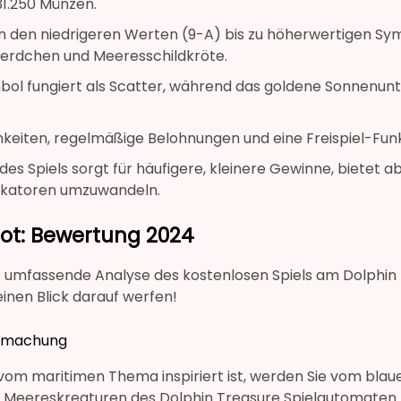
31.250 Münzen.
on den niedrigeren Werten (9-A) bis zu höherwertigen Sym
ferdchen und Meeresschildkröte.
bol fungiert als Scatter, während das goldene Sonnenun
hkeiten, regelmäßige Belohnungen und eine Freispiel-Funk
t des Spiels sorgt für häufigere, kleinere Gewinne, bietet 
plikatoren umzuwandeln.
lot: Bewertung 2024
e umfassende Analyse des kostenlosen Spiels am Dolphin
inen Blick darauf werfen!
ufmachung
 vom maritimen Thema inspiriert ist, werden Sie vom bl
Meereskreaturen des Dolphin Treasure Spielautomaten be