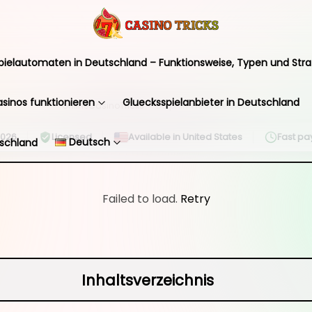
pielautomaten in Deutschland – Funktionsweise, Typen und Stra
sinos funktionieren
Gluecksspielanbieter in Deutschland
>
OnlineCasinoTricks
Dolphin Treasure Slots
2026
Licensed
Available in United States
Fast pa
Deutsch
tschland
Failed to load.
Retry
Inhaltsverzeichnis