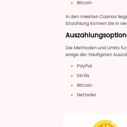
Bitcoin
In den meisten Casinos lie
Einzahlung können Sie in vi
Auszahlungsoptio
Die Methoden und Limits fü
einige der häufigsten Ausz
PayPal
Skrills
Bitcoin
Netteller