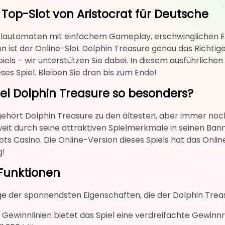
 Top-Slot von Aristocrat für Deutsche
elautomaten mit einfachem Gameplay, erschwinglichen E
ist der Online-Slot Dolphin Treasure genau das Richtige f
piels – wir unterstützen Sie dabei. In diesem ausführliche
ses Spiel. Bleiben Sie dran bis zum Ende!
l Dolphin Treasure so besonders?
 gehört Dolphin Treasure zu den ältesten, aber immer no
tweit durch seine attraktiven Spielmerkmale in seinen B
ts Casino. Die Online-Version dieses Spiels hat das Onlin
g!
 Funktionen
ge der spannendsten Eigenschaften, die der Dolphin Treas
 Gewinnlinien bietet das Spiel eine verdreifachte Gewinnr