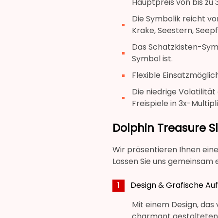
Hauptpreis von bis zu 
Die Symbolik reicht v
Krake, Seestern, Seep
Das Schatzkisten-Sym
Symbol ist.
Flexible Einsatzmöglic
Die niedrige Volatilitä
Freispiele in 3x-Multi
Dolphin Treasure S
Wir präsentieren Ihnen ein
Lassen Sie uns gemeinsam e
Design & Grafische A
Mit einem Design, das
charmant gestalteten 