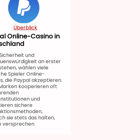
Überblick
al Online-Casino in
schland
icherheit und
uenswürdigkeit an erster
 stehen, wählen viele
he Spieler Online-
s, die Paypal akzeptieren.
Marken kooperieren oft
hrenden
institutionen und
ieren sichere
aktionsmethoden,
h sie stets das halten,
e versprechen.