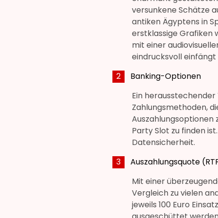
versunkene Schätze au
antiken Ägyptens in S
erstklassige Grafiken w
mit einer audiovisuel
eindrucksvoll einfäng
Banking-Optionen
Ein herausstechender V
Zahlungsmethoden, die 
Auszahlungsoptionen z
Party Slot zu finden i
Datensicherheit.
Auszahlungsquote (RT
Mit einer überzeugend
Vergleich zu vielen a
jeweils 100 Euro Eins
ausgeschüttet werden. D