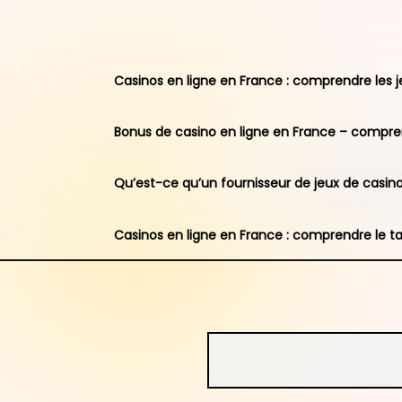
Casinos en ligne en France : comprendre les j
Bonus de casino en ligne en France – comprend
Updated août 2
Qu’est-ce qu’un fournisseur de jeux de casino
Casinos en ligne en France : comprendre le t