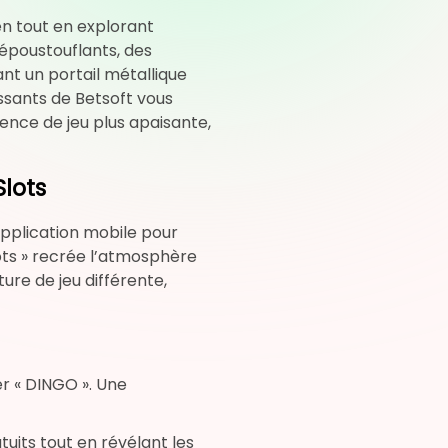
n tout en explorant
 époustouflants, des
nt un portail métallique
issants de Betsoft vous
ience de jeu plus apaisante,
lots
pplication mobile pour
ots » recrée l’atmosphère
ure de jeu différente,
r « DINGO ». Une
uits tout en révélant les