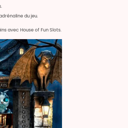
.
drénaline du jeu.
ins avec House of Fun Slots.