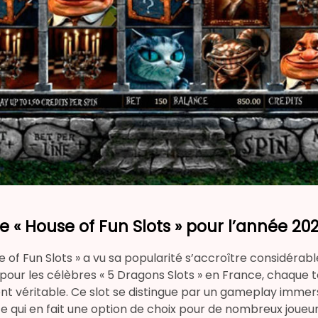
e « House of Fun Slots » pour l’année 20
e of Fun Slots » a vu sa popularité s’accroître considérab
pour les célèbres « 5 Dragons Slots » en France, chaque to
t véritable. Ce slot se distingue par un gameplay immers
 qui en fait une option de choix pour de nombreux joueur