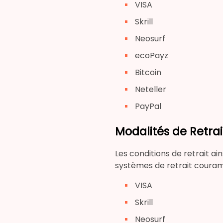
VISA
Skrill
Neosurf
ecoPayz
Bitcoin
Neteller
PayPal
Modalités de Retrai
Les conditions de retrait ain
systèmes de retrait couramm
VISA
Skrill
Neosurf