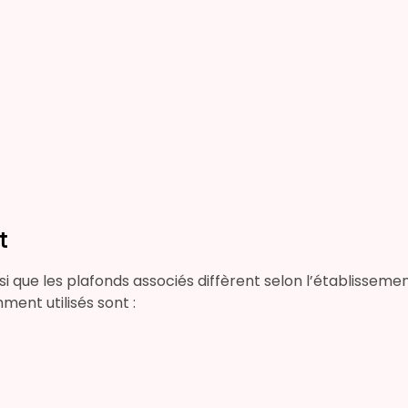
t
si que les plafonds associés diffèrent selon l’établissemen
ent utilisés sont :