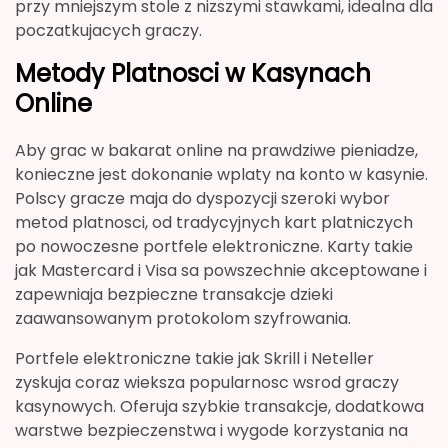
przy mniejszym stole z nizszymi stawkami, idealna dla
poczatkujacych graczy.
Metody Platnosci w Kasynach
Online
Aby grac w bakarat online na prawdziwe pieniadze,
konieczne jest dokonanie wplaty na konto w kasynie.
Polscy gracze maja do dyspozycji szeroki wybor
metod platnosci, od tradycyjnych kart platniczych
po nowoczesne portfele elektroniczne. Karty takie
jak Mastercard i Visa sa powszechnie akceptowane i
zapewniaja bezpieczne transakcje dzieki
zaawansowanym protokolom szyfrowania.
Portfele elektroniczne takie jak Skrill i Neteller
zyskuja coraz wieksza popularnosc wsrod graczy
kasynowych. Oferuja szybkie transakcje, dodatkowa
warstwe bezpieczenstwa i wygode korzystania na