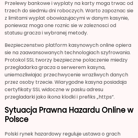
Przelewy bankowe i wyplaty na karty moga trwac od
trzech do siedmiu dni roboczych. Warto zapoznac sie
z limitami wyplat obowiazujacymi w danym kasynie,
poniewaz moga one roznic sie w zaleznosci od
statusu gracza i wybranej metody.
Bezpieczenstwo platform kasynowych online opiera
sie na zaawansowanych technologiach szyfrowania.
Protokol SSL tworzy bezpieczne polaczenie miedzy
przegladarka gracza a serwerem kasyna,
uniemozliwiajac przechwycenie wrazliwych danych
przez osoby trzecie. Wiarygodne kasyna posiadaja
certyfikaty SSL widoczne w pasku adresu
przegladarki jako ikona klodki i prefiks „https”.
Sytuacja Prawna Hazardu Online w
Polsce
Polski rynek hazardowy reguluje ustawa o grach