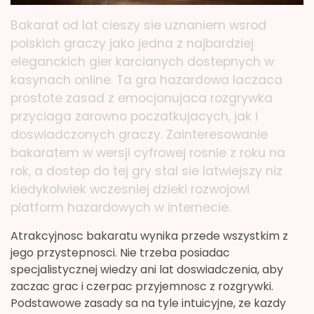
Bakarat od lat cieszy sie uznaniem wsrod
polskich graczy jako jedna z najbardziej
eleganckich gier karcianych dostepnych w
kasynach online. Ta gra hazardowa laczaca
prostote zasad z emocjonujaca rozgrywka
przyciaga zarowno poczatkujacych, jak i
doswiadczonych graczy. Zainteresowanie
bakaratem w wersji cyfrowej rosnie z roku na
rok, a dostep do tej gry stal sie latwiejszy niz
kiedykolwiek wczesniej dzieki rozwojowi
platform hazardowych w internecie.
Atrakcyjnosc bakaratu wynika przede wszystkim z
jego przystepnosci. Nie trzeba posiadac
specjalistycznej wiedzy ani lat doswiadczenia, aby
zaczac grac i czerpac przyjemnosc z rozgrywki.
Podstawowe zasady sa na tyle intuicyjne, ze kazdy