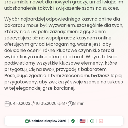
zrozumiałe nawet dla nowych graczy, umożliwiając im
udoskonalenie taktyk i zwiększenie szans na sukces.
Wybór najbardziej odpowiedniego kasyna online dla
bakaratu może być wyzwaniem, szczególnie dla tych,
którzy nie są w pełni zaznajomieni z grą. Zanim
zdecydujesz się na współpracę z kasynem online
oferującym gry od Microgaming, ważne jest, aby
dokładnie ocenić różne kluczowe czynniki. Szeroki
wybór kasyn online oferuje bakarat. W tym tekście
podświetlamy wszystkie kluczowe elementy, które
przygotują Cię na swoją przygodę z bakaratem.
Postępując zgodnie z tymi zaleceniami, będziesz lepiej
przygotowany, aby zwiększyć swoje szanse na sukces
w tej eleganckiej grze karcianej.
04.10.2023
16.05.2026
87
8 min
Updated sierpień 2026
18+