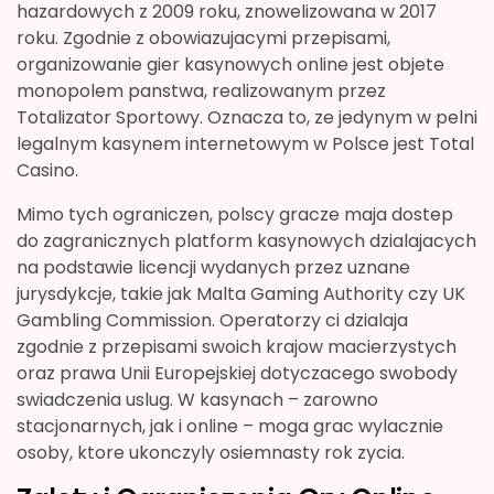
hazardowych z 2009 roku, znowelizowana w 2017
roku. Zgodnie z obowiazujacymi przepisami,
organizowanie gier kasynowych online jest objete
monopolem panstwa, realizowanym przez
Totalizator Sportowy. Oznacza to, ze jedynym w pelni
legalnym kasynem internetowym w Polsce jest Total
Casino.
Mimo tych ograniczen, polscy gracze maja dostep
do zagranicznych platform kasynowych dzialajacych
na podstawie licencji wydanych przez uznane
jurysdykcje, takie jak Malta Gaming Authority czy UK
Gambling Commission. Operatorzy ci dzialaja
zgodnie z przepisami swoich krajow macierzystych
oraz prawa Unii Europejskiej dotyczacego swobody
swiadczenia uslug. W kasynach – zarowno
stacjonarnych, jak i online – moga grac wylacznie
osoby, ktore ukonczyly osiemnasty rok zycia.