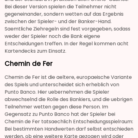
Bei dieser Version spielen die Teilnehmer nicht
gegeneinander, sondern wetten auf das Ergebnis
zwischen der Spieler- und der Banker-Hand.
Saemtliche Ziehregeln sind fest vorgegeben, sodass
weder der Spieler noch die Bank eigene
Entscheidungen treffen. In der Regel kommen acht
Kartendecks zum Einsatz.
Chemin de Fer
Chemin de Fer ist die aeltere, europaeische Variante
des Spiels und unterscheidet sich erheblich von
Punto Banco. Hier uebernehmen die Spieler
abwechselnd die Rolle des Bankiers, und die uebrigen
Teilnehmer wetten gegen diese Person. Im
Gegensatz zu Punto Banco hat der Spieler bei
Chemin de Fer tatsaechlich Entscheidungsspielraum:
Bei bestimmten Handwerten darf selbst entschieden
werden, ob eine weitere Karte gezogen wird oder