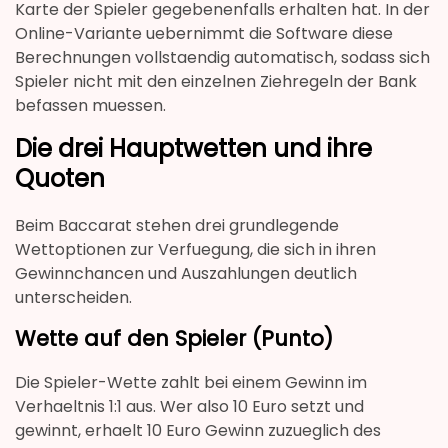
Karte der Spieler gegebenenfalls erhalten hat. In der
Online-Variante uebernimmt die Software diese
Berechnungen vollstaendig automatisch, sodass sich
Spieler nicht mit den einzelnen Ziehregeln der Bank
befassen muessen.
Die drei Hauptwetten und ihre
Quoten
Beim Baccarat stehen drei grundlegende
Wettoptionen zur Verfuegung, die sich in ihren
Gewinnchancen und Auszahlungen deutlich
unterscheiden.
Wette auf den Spieler (Punto)
Die Spieler-Wette zahlt bei einem Gewinn im
Verhaeltnis 1:1 aus. Wer also 10 Euro setzt und
gewinnt, erhaelt 10 Euro Gewinn zuzueglich des