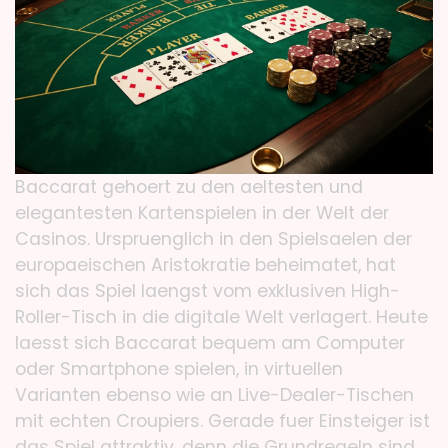
Baccarat gehoert zu den aeltesten und
elegantesten Kartenspielen in der Welt der
Casinos. Urspruenglich in den Spielsaelen der
europaeischen Aristokratie beheimatet, hat
sich das Spiel laengst vom exklusiven High-
Roller-Tisch in die digitale Welt verlagert. Heute
laesst sich Baccarat bequem am Computer
oder Smartphone spielen, in virtuellen
Varianten ebenso wie an Live-Dealer-Tischen
mit echten Croupiers. Gerade fuer Einsteiger ist
das Spiel attraktiv, denn die Grundregeln sind