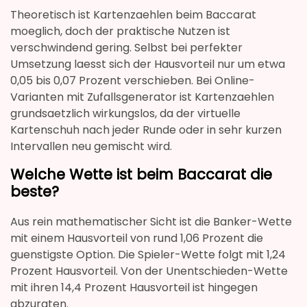
Theoretisch ist Kartenzaehlen beim Baccarat
moeglich, doch der praktische Nutzen ist
verschwindend gering. Selbst bei perfekter
Umsetzung laesst sich der Hausvorteil nur um etwa
0,05 bis 0,07 Prozent verschieben. Bei Online-
Varianten mit Zufallsgenerator ist Kartenzaehlen
grundsaetzlich wirkungslos, da der virtuelle
Kartenschuh nach jeder Runde oder in sehr kurzen
Intervallen neu gemischt wird.
Welche Wette ist beim Baccarat die
beste?
Aus rein mathematischer Sicht ist die Banker-Wette
mit einem Hausvorteil von rund 1,06 Prozent die
guenstigste Option. Die Spieler-Wette folgt mit 1,24
Prozent Hausvorteil. Von der Unentschieden-Wette
mit ihren 14,4 Prozent Hausvorteil ist hingegen
abzuraten.