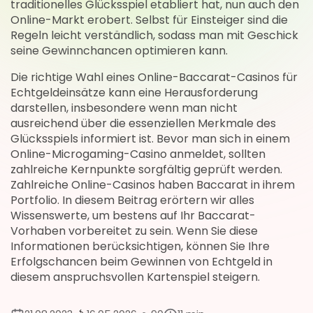
traditionelles Glücksspiel etabliert hat, nun auch den
Online-Markt erobert. Selbst für Einsteiger sind die
Regeln leicht verständlich, sodass man mit Geschick
seine Gewinnchancen optimieren kann.
Die richtige Wahl eines Online-Baccarat-Casinos für
Echtgeldeinsätze kann eine Herausforderung
darstellen, insbesondere wenn man nicht
ausreichend über die essenziellen Merkmale des
Glücksspiels informiert ist. Bevor man sich in einem
Online-Microgaming-Casino anmeldet, sollten
zahlreiche Kernpunkte sorgfältig geprüft werden.
Zahlreiche Online-Casinos haben Baccarat in ihrem
Portfolio. In diesem Beitrag erörtern wir alles
Wissenswerte, um bestens auf Ihr Baccarat-
Vorhaben vorbereitet zu sein. Wenn Sie diese
Informationen berücksichtigen, können Sie Ihre
Erfolgschancen beim Gewinnen von Echtgeld in
diesem anspruchsvollen Kartenspiel steigern.