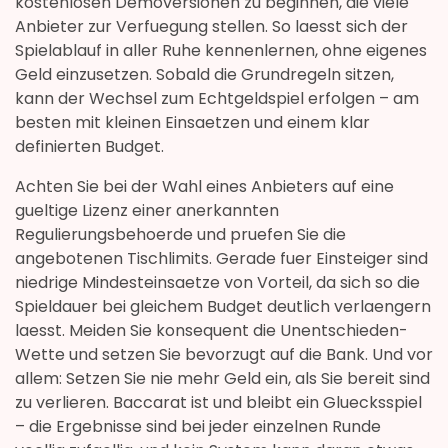
kostenlosen Demoversionen zu beginnen, die viele
Anbieter zur Verfuegung stellen. So laesst sich der
Spielablauf in aller Ruhe kennenlernen, ohne eigenes
Geld einzusetzen. Sobald die Grundregeln sitzen,
kann der Wechsel zum Echtgeldspiel erfolgen – am
besten mit kleinen Einsaetzen und einem klar
definierten Budget.
Achten Sie bei der Wahl eines Anbieters auf eine
gueltige Lizenz einer anerkannten
Regulierungsbehoerde und pruefen Sie die
angebotenen Tischlimits. Gerade fuer Einsteiger sind
niedrige Mindesteinsaetze von Vorteil, da sich so die
Spieldauer bei gleichem Budget deutlich verlaengern
laesst. Meiden Sie konsequent die Unentschieden-
Wette und setzen Sie bevorzugt auf die Bank. Und vor
allem: Setzen Sie nie mehr Geld ein, als Sie bereit sind
zu verlieren. Baccarat ist und bleibt ein Gluecksspiel
– die Ergebnisse sind bei jeder einzelnen Runde