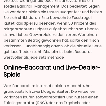
Weitaus wichtiger als jedes Einsatzsystem ist ein
solides Bankroll-Management. Das bedeutet: Legen
Sie vor dem Spielen ein festes Budget fest und halten
Sie sich strikt daran. Eine bewaehrte Faustregel
lautet, das Spiel zu beenden, wenn 50 Prozent des
mitgebrachten Budgets aufgebraucht sind. Ebenso
sinnvoll ist es, Gewinnziele zu definieren. Wer einen
bestimmten Betrag gewonnen hat, sollte den Tisch
verlassen – unabhaengig davon, ob die aktuelle Serie
gut laeuft oder nicht. Disziplin ist beim Baccarat
wertvoller als jede Setzmethode.
Online-Baccarat und Live-Dealer-
Spiele
Wer Baccarat im Internet spielen moechte, hat
grundsaetzlich zwei Moeglichkeiten. Die virtuellen
Varianten laufen softwarebasiert und nutzen einen
Zufallsgenerator (RNG), der das Ergebnis jeder