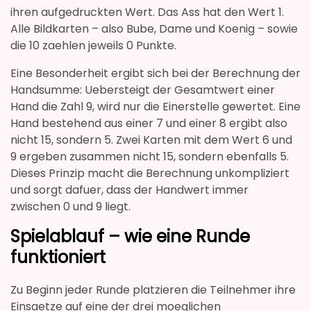
ihren aufgedruckten Wert. Das Ass hat den Wert 1.
Alle Bildkarten – also Bube, Dame und Koenig – sowie
die 10 zaehlen jeweils 0 Punkte.
Eine Besonderheit ergibt sich bei der Berechnung der
Handsumme: Uebersteigt der Gesamtwert einer
Hand die Zahl 9, wird nur die Einerstelle gewertet. Eine
Hand bestehend aus einer 7 und einer 8 ergibt also
nicht 15, sondern 5. Zwei Karten mit dem Wert 6 und
9 ergeben zusammen nicht 15, sondern ebenfalls 5.
Dieses Prinzip macht die Berechnung unkompliziert
und sorgt dafuer, dass der Handwert immer
zwischen 0 und 9 liegt.
Spielablauf – wie eine Runde
funktioniert
Zu Beginn jeder Runde platzieren die Teilnehmer ihre
Einsaetze auf eine der drei moeglichen