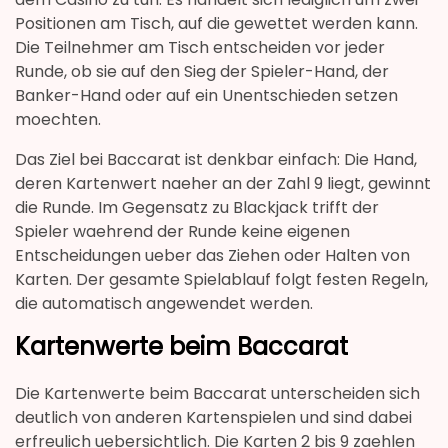
Positionen am Tisch, auf die gewettet werden kann.
Die Teilnehmer am Tisch entscheiden vor jeder
Runde, ob sie auf den Sieg der Spieler-Hand, der
Banker-Hand oder auf ein Unentschieden setzen
moechten.
Das Ziel bei Baccarat ist denkbar einfach: Die Hand,
deren Kartenwert naeher an der Zahl 9 liegt, gewinnt
die Runde. Im Gegensatz zu Blackjack trifft der
Spieler waehrend der Runde keine eigenen
Entscheidungen ueber das Ziehen oder Halten von
Karten. Der gesamte Spielablauf folgt festen Regeln,
die automatisch angewendet werden.
Kartenwerte beim Baccarat
Die Kartenwerte beim Baccarat unterscheiden sich
deutlich von anderen Kartenspielen und sind dabei
erfreulich uebersichtlich. Die Karten 2 bis 9 zaehlen