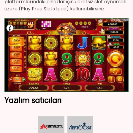
platformlarındaki cihazlar için ücretsiz slot oynamak
üzere (Play Free Slots Ipad) kullanabilirsiniz.
Yazılım satıcıları