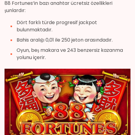
88 Fortunes’in bazı anahtar ücretsiz özellikleri
şunlardır:
Dört farklı türde progresif jackpot
bulunmaktadır.
Bahis aralığı 0,01 ile 250 jeton arasındadır.
Oyun, beş makara ve 243 benzersiz kazanma
yolunu içerir.