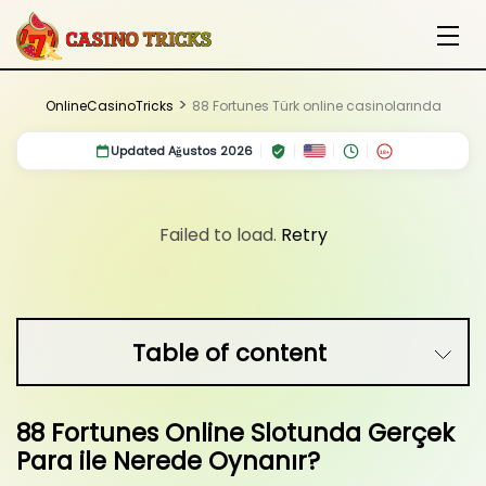
>
OnlineCasinoTricks
88 Fortunes Türk online casinolarında
Updated Ağustos 2026
18+
Failed to load.
Retry
Table of content
88 Fortunes Online Slotunda Gerçek
Para ile Nerede Oynanır?