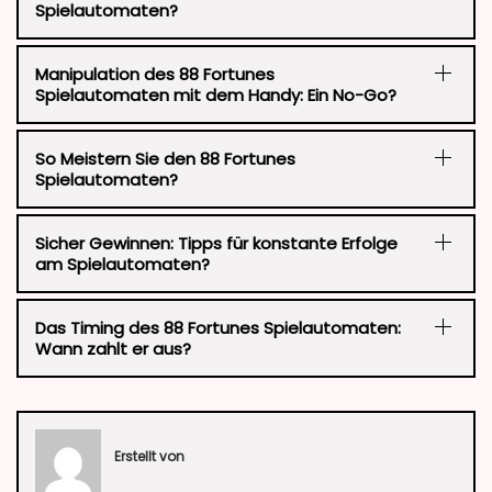
Spielautomaten?
Manipulation des 88 Fortunes
Spielautomaten mit dem Handy: Ein No-Go?
So Meistern Sie den 88 Fortunes
Spielautomaten?
Sicher Gewinnen: Tipps für konstante Erfolge
am Spielautomaten?
Das Timing des 88 Fortunes Spielautomaten:
Wann zahlt er aus?
Erstellt von