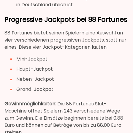
in Deutschland üblich ist.
Progressive Jackpots bei 88 Fortunes
88 Fortunes bietet seinen Spielern eine Auswahl an
vier verschiedenen progressiven Jackpots, statt nur
eines. Diese vier Jackpot-Kategorien lauten:
Mini-Jackpot
Haupt-Jackpot
Neben-Jackpot
Grand-Jackpot
Gewinnmöglichkeiten:
Die 88 Fortunes Slot-
Maschine öffnet Spielern 243 verschiedene Wege
zum Gewinn. Die Einsätze beginnen bereits bei 0,88
Euro und können auf Beträge von bis zu 88,00 Euro
steigen.