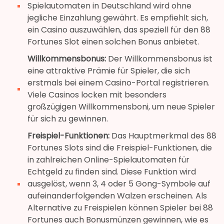
Spielautomaten in Deutschland wird ohne
jegliche Einzahlung gewährt. Es empfiehlt sich,
ein Casino auszuwählen, das speziell für den 88
Fortunes Slot einen solchen Bonus anbietet.
Willkommensbonus:
Der Willkommensbonus ist
eine attraktive Prämie für Spieler, die sich
erstmals bei einem Casino-Portal registrieren.
Viele Casinos locken mit besonders
großzügigen Willkommensboni, um neue Spieler
für sich zu gewinnen.
Freispiel-Funktionen:
Das Hauptmerkmal des 88
Fortunes Slots sind die Freispiel-Funktionen, die
in zahlreichen Online-Spielautomaten für
Echtgeld zu finden sind. Diese Funktion wird
ausgelöst, wenn 3, 4 oder 5 Gong-Symbole auf
aufeinanderfolgenden Walzen erscheinen. Als
Alternative zu Freispielen können Spieler bei 88
Fortunes auch Bonusmünzen gewinnen, wie es