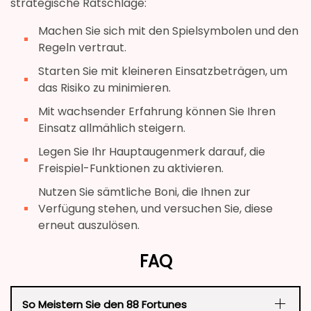
strategische Ratschläge:
Machen Sie sich mit den Spielsymbolen und den
Regeln vertraut.
Starten Sie mit kleineren Einsatzbeträgen, um
das Risiko zu minimieren.
Mit wachsender Erfahrung können Sie Ihren
Einsatz allmählich steigern.
Legen Sie Ihr Hauptaugenmerk darauf, die
Freispiel-Funktionen zu aktivieren.
Nutzen Sie sämtliche Boni, die Ihnen zur
Verfügung stehen, und versuchen Sie, diese
erneut auszulösen.
FAQ
So Meistern Sie den 88 Fortunes