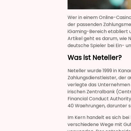
Wer in einem Online-Casino
der passenden Zahlungsmeth
iGaming-Bereich etabliert 
Artikel geht es darum, wie 
deutsche Spieler bei Ein- u
Was ist Neteller?
Neteller wurde 1999 in Kan
Zahlungsdienstleister, der 
verlegte das Unternehmen se
irischen Zentralbank (Centr
Financial Conduct Authority
40 Waehrungen, darunter se
Im Kern handelt es sich bei
verschiedene Wege mit Gut