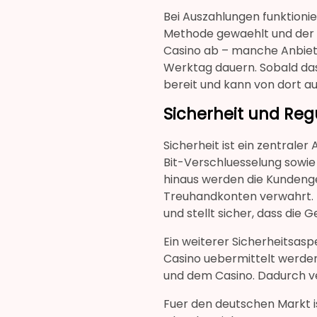
Bei Auszahlungen funktionie
Methode gewaehlt und der 
Casino ab – manche Anbiete
Werktag dauern. Sobald das
bereit und kann von dort au
Sicherheit und Reg
Sicherheit ist ein zentrale
Bit-Verschluesselung sowie
hinaus werden die Kundeng
Treuhandkonten verwahrt. D
und stellt sicher, dass die 
Ein weiterer Sicherheitsasp
Casino uebermittelt werden
und dem Casino. Dadurch ver
Fuer den deutschen Markt is