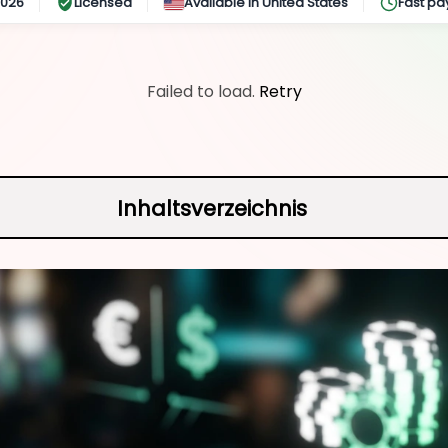
2026
Licensed
Available in United States
Fast pa
Failed to load.
Retry
Inhaltsverzeichnis