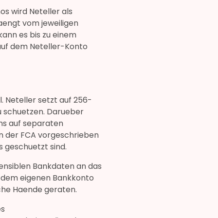
s wird Neteller als
engt vom jeweiligen
ann es bis zu einem
auf dem Neteller-Konto
. Neteller setzt auf 256-
u schuetzen. Darueber
ns auf separaten
en der FCA vorgeschrieben
s geschuetzt sind.
 sensiblen Bankdaten an das
en dem eigenen Bankkonto
sche Haende geraten.
es