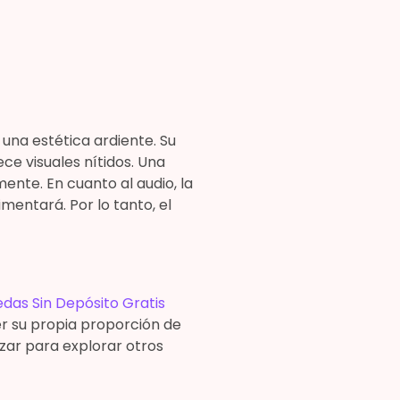
una estética ardiente. Su
e visuales nítidos. Una
ente. En cuanto al audio, la
entará. Por lo tanto, el
as Sin Depósito Gratis
r su propia proporción de
zar para explorar otros