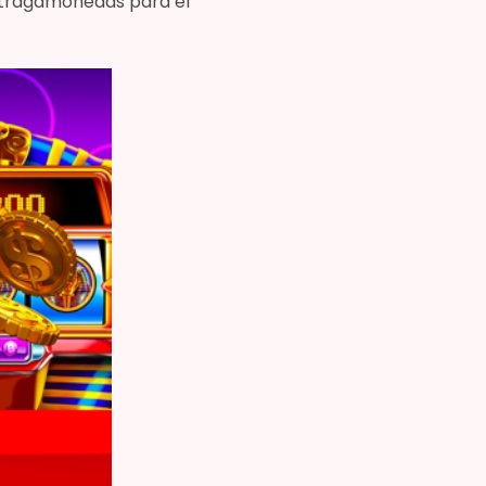
 tragamonedas para el