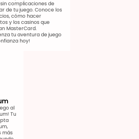
sin complicaciones de
tar de tu juego. Conoce los
cios, cómo hacer
tos y los casinos que
an MasterCard.
nza tu aventura de juego
nfianza hoy!
eum
uego al
eum! Tu
epta
um,
s más
mundo.