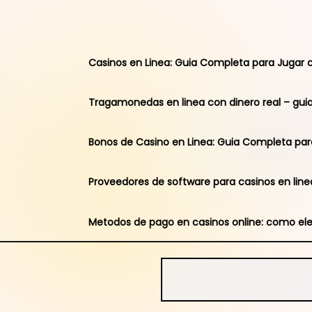
Casinos en Linea: Guia Completa para Jugar 
Tragamonedas en linea con dinero real – gui
Updated agosto 
Bonos de Casino en Linea: Guia Completa par
Proveedores de software para casinos en lin
Metodos de pago en casinos online: como elegi