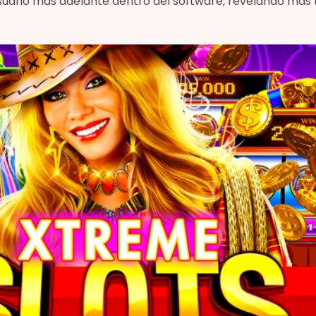
suario más adelante dentro del software, revelando más