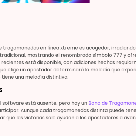
de tragamonedas en línea xtreme es acogedor, irradiando 
tradicional, mostrando el renombrado símbolo 777 y ofrec
 recientes está disponible, con adiciones hechas regularm
e elige un apostador determinará la melodía que experim
 tiene una melodía distintiva.
s
l software está ausente, pero hay un
Bono de Tragamoned
rticipar. Aunque cada tragamonedas distinta puede tene
r que las victorias solo ayudan a los apostadores a avan