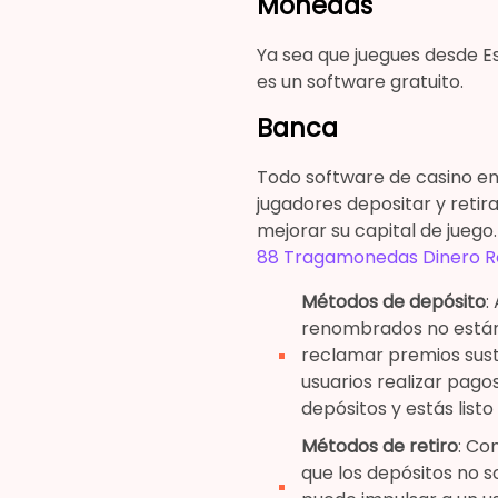
Monedas
Ya sea que juegues desde E
es un software gratuito.
Banca
Todo software de casino en
jugadores depositar y reti
mejorar su capital de juego
88 Tragamonedas Dinero R
Métodos de depósito
:
renombrados no están
reclamar premios sust
usuarios realizar pago
depósitos y estás listo
Métodos de retiro
: Co
que los depósitos no s