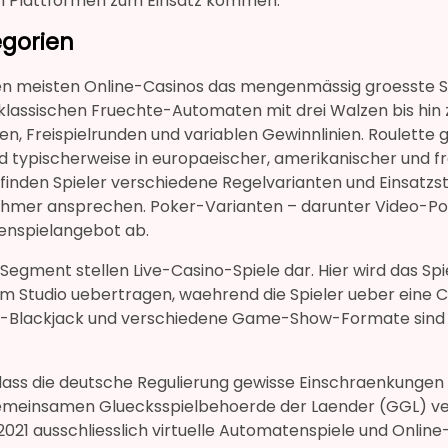
n Plattformen zum Einsatz kommen.
egorien
den meisten Online-Casinos das mengenmässig groesste S
klassischen Fruechte-Automaten mit drei Walzen bis hin
n, Freispielrunden und variablen Gewinnlinien. Roulette
d typischerweise in europaeischer, amerikanischer und f
inden Spieler verschiedene Regelvarianten und Einsatzstu
nehmer ansprechen. Poker-Varianten – darunter Video-P
enspielangebot ab.
egment stellen Live-Casino-Spiele dar. Hier wird das S
nem Studio uebertragen, waehrend die Spieler ueber eine 
ve-Blackjack und verschiedene Game-Show-Formate sind 
 dass die deutsche Regulierung gewisse Einschraenkungen m
 Gemeinsamen Gluecksspielbehoerde der Laender (GGL) v
021 ausschliesslich virtuelle Automatenspiele und Online