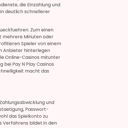
dienste, die Einzahlung und
n deutlich schnellerer
urueckfuehren. Zum einen
ft mehrere Minuten oder
ofitieren Spieler von einem
n Anbieter hinterlegen
le Online-Casinos mitunter
 bei Pay N Play Casinos
chnelligkeit macht das
 Zahlungsabwicklung und
staetigung, Passwort-
hl das Spielkonto zu
s Verfahrens bildet in den