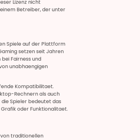
eser Lizenz nicht
 einem Betreiber, der unter
en Spiele auf der Plattform
 Gaming setzen seit Jahren
 bei Fairness und
ie von unabhaengigen
fende Kompatibilitaet.
sktop-Rechnern als auch
 die Spieler bedeutet das
rafik oder Funktionalitaet.
on traditionellen