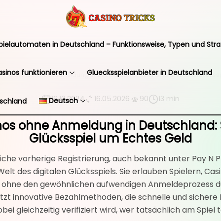
pielautomaten in Deutschland – Funktionsweise, Typen und Stra
sinos funktionieren
Gluecksspielanbieter in Deutschland
>
s
Casinos ohne Anmeldung in Deutschland – sicheres Online-Glueckssp
16.10.2024
16.05.2026
90
13 min
Deutsch
tschland
nos ohne Anmeldung in Deutschland: 
Glücksspiel um Echtes Geld
iche vorherige Registrierung, auch bekannt unter Pay N Pl
elt des digitalen Glücksspiels. Sie erlauben Spielern, Ca
n, ohne den gewöhnlichen aufwendigen Anmeldeprozess d
utzt innovative Bezahlmethoden, die schnelle und sichere
i gleichzeitig verifiziert wird, wer tatsächlich am Spiel 