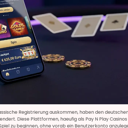
lassische Registrierung auskommen, haben den deutschen 
endert. Diese Plattformen, haeufig als Pay N Play Casino
m Spiel zu beginnen, ohne vorab ein Benutzerkonto anzule