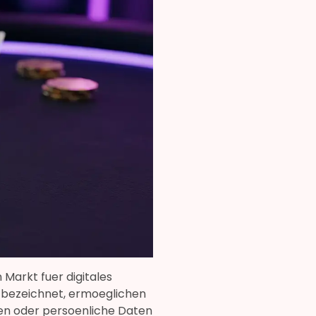
Markt fuer digitales
s bezeichnet, ermoeglichen
gen oder persoenliche Daten