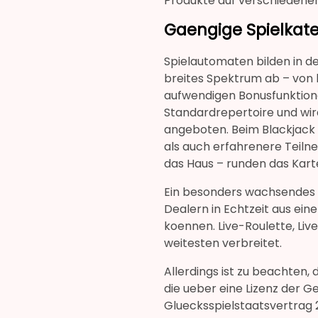
Produkte auf verschiedene
Gaengige Spielkat
Spielautomaten bilden in 
breites Spektrum ab – von 
aufwendigen Bonusfunktione
Standardrepertoire und wir
angeboten. Beim Blackjack f
als auch erfahrenere Teil
das Haus – runden das Kart
Ein besonders wachsendes S
Dealern in Echtzeit aus ei
koennen. Live-Roulette, Li
weitesten verbreitet.
Allerdings ist zu beachten,
die ueber eine Lizenz der
Gluecksspielstaatsvertrag 2