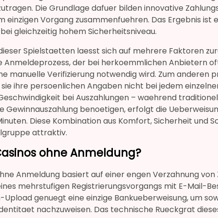
zutragen. Die Grundlage dafuer bilden innovative Zahlungs
em einzigen Vorgang zusammenfuehren. Das Ergebnis ist ei
 bei gleichzeitig hohem Sicherheitsniveau.
dieser Spielstaetten laesst sich auf mehrere Faktoren z
ige Anmeldeprozess, der bei herkoemmlichen Anbietern o
ne manuelle Verifizierung notwendig wird. Zum anderen pr
sie ihre persoenlichen Angaben nicht bei jedem einzelne
eschwindigkeit bei Auszahlungen – waehrend traditionel
 Gewinnauszahlung benoetigen, erfolgt die Ueberweisung
Minuten. Diese Kombination aus Komfort, Sicherheit und S
lgruppe attraktiv.
 Casinos ohne Anmeldung?
 ohne Anmeldung basiert auf einer engen Verzahnung von
 eines mehrstufigen Registrierungsvorgangs mit E-Mail-Be
-Upload genuegt eine einzige Bankueberweisung, um sowo
 Identitaet nachzuweisen. Das technische Rueckgrat diese