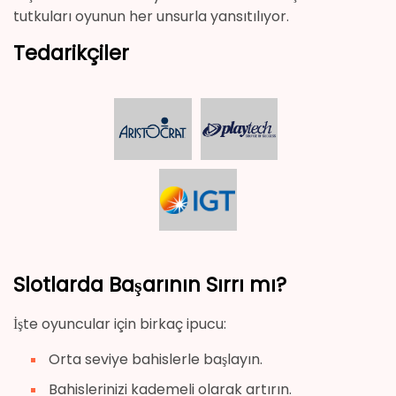
tutkuları oyunun her unsurla yansıtılıyor.
Tedarikçiler
Slotlarda Başarının Sırrı mı?
İşte oyuncular için birkaç ipucu:
Orta seviye bahislerle başlayın.
Bahislerinizi kademeli olarak artırın.