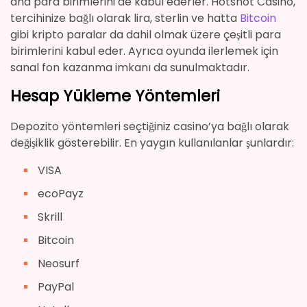
ana para birimlerini de kabul ederler. Hotshot Casino,
tercihinize bağlı olarak lira, sterlin ve hatta
Bitcoin
gibi kripto paralar da dahil olmak üzere çeşitli para
birimlerini kabul eder. Ayrıca oyunda ilerlemek için
sanal fon kazanma imkanı da sunulmaktadır.
Hesap Yükleme Yöntemleri
Depozito yöntemleri seçtiğiniz casino’ya bağlı olarak
değişiklik gösterebilir. En yaygın kullanılanlar şunlardır:
VISA
ecoPayz
Skrill
Bitcoin
Neosurf
PayPal