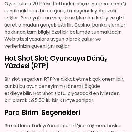
Oyunculara 20 bahis hattından seçim yapma olanağı
sunulmaktadır, bu da geniş bir seçenek yelpazesi
sağlar. Para yatırma ve çekme işlemleri kolay ve gizli
ücret olmadan gerçekleştirilir. Casino, banka işlemleri
hakkında tam bilgiyi özel bir bölümde sunmaktadır.
Web sitesi yasalara uygun olarak çalışır ve
verilerinizin güvenliğini sağlar.
Hot Shot Slot: Oyuncuya Dönüş
Yüzdesi (RTP)
Bir slot seçerken RTP’ye dikkat etmek çok önemlidir,
çünkü bu oyun deneyiminizi önemli ölçüde
etkileyebilir. Hot Shot slotu, piyasadaki en iyilerden
biri olarak %95,56’lık bir RTP’ye sahiptir.
Para Birimi Seçenekleri
Bu slotların Türkiye’de popülerliğine rağmen, başka