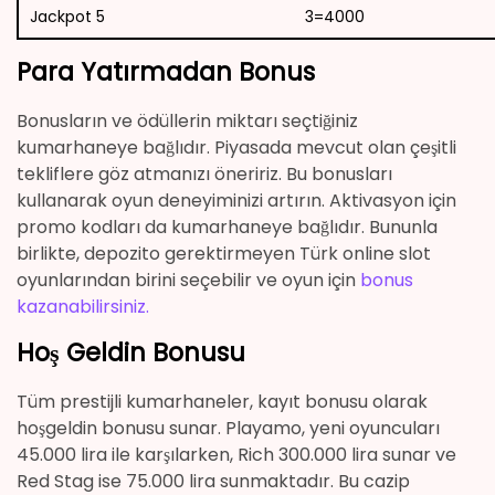
Jackpot 5
3=4000
Para Yatırmadan Bonus
Bonusların ve ödüllerin miktarı seçtiğiniz
kumarhaneye bağlıdır. Piyasada mevcut olan çeşitli
tekliflere göz atmanızı öneririz. Bu bonusları
kullanarak oyun deneyiminizi artırın. Aktivasyon için
promo kodları da kumarhaneye bağlıdır. Bununla
birlikte, depozito gerektirmeyen Türk online slot
oyunlarından birini seçebilir ve oyun için
bonus
kazanabilirsiniz.
Hoş Geldin Bonusu
Tüm prestijli kumarhaneler, kayıt bonusu olarak
hoşgeldin bonusu sunar. Playamo, yeni oyuncuları
45.000 lira ile karşılarken, Rich 300.000 lira sunar ve
Red Stag ise 75.000 lira sunmaktadır. Bu cazip