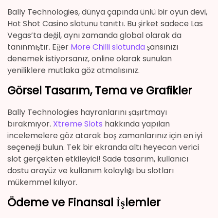
Bally Technologies, dünya çapında ünlü bir oyun devi,
Hot Shot Casino slotunu tanıttı. Bu şirket sadece Las
Vegas’ta değil, aynı zamanda global olarak da
tanınmıştır. Eğer
More Chilli slotunda
şansınızı
denemek istiyorsanız, online olarak sunulan
yeniliklere mutlaka göz atmalısınız.
Görsel Tasarım, Tema ve Grafikler
Bally Technologies hayranlarını şaşırtmayı
bırakmıyor.
Xtreme Slots
hakkında yapılan
incelemelere göz atarak boş zamanlarınız için en iyi
seçeneği bulun. Tek bir ekranda altı heyecan verici
slot gerçekten etkileyici! Sade tasarım, kullanıcı
dostu arayüz ve kullanım kolaylığı bu slotları
mükemmel kılıyor.
Ödeme ve Finansal İşlemler