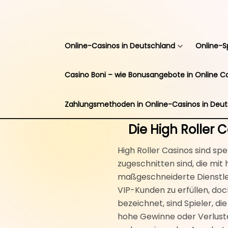
Online-Casinos in Deutschland
Online-S
Casino Boni – wie Bonusangebote in Online Ca
OnlineCasinoTricks
Zahlungsmethoden in Online-Casinos in Deu
Die High Roller 
High Roller Casinos sind spe
zugeschnitten sind, die mit
maßgeschneiderte Dienstlei
VIP-Kunden zu erfüllen, doc
bezeichnet, sind Spieler, 
hohe Gewinne oder Verluste 