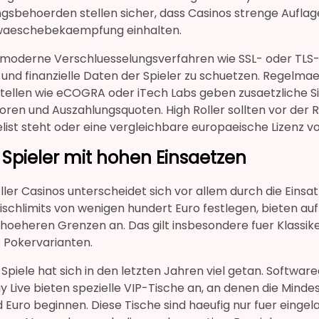
gsbehoerden stellen sicher, dass Casinos strenge Auflag
dwaeschebekaempfung einhalten.
o moderne Verschluesselungsverfahren wie SSL- oder TLS
 und finanzielle Daten der Spieler zu schuetzen. Regelm
ellen wie eCOGRA oder iTech Labs geben zusaetzliche Sic
oren und Auszahlungsquoten. High Roller sollten vor der R
list steht oder eine vergleichbare europaeische Lizenz v
 Spieler mit hohen Einsaetzen
oller Casinos unterscheidet sich vor allem durch die Ein
schlimits von wenigen hundert Euro festlegen, bieten auf H
 hoeheren Grenzen an. Das gilt insbesondere fuer Klassike
 Pokervarianten.
Spiele hat sich in den letzten Jahren viel getan. Software
 Live bieten spezielle VIP-Tische an, an denen die Mind
Euro beginnen. Diese Tische sind haeufig nur fuer eingel