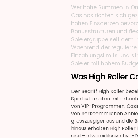
Wer hohe Summen in Onlin
Casinos richten sich gez
hohen Einsaetzen bevorz
Bonusstrukturen und flex
Spielergruppe seit dem I
Waehrend der regulierte
Einzahlungslimits und s
Spieler mit hohem Budget
Was High Roller C
Der Begriff High Roller bez
Spielautomaten mit erhoeht
von VIP-Programmen. Casino
von herkoemmlichen Anbieter
grosszuegiger aus und die 
hinaus erhalten High Roller 
sind – etwa exklusive Live-