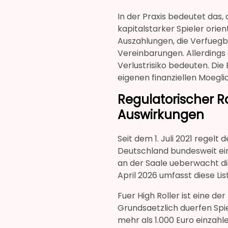
In der Praxis bedeutet das,
kapitalstarker Spieler orie
Auszahlungen, die Verfuegba
Vereinbarungen. Allerdings
Verlustrisiko bedeuten. Die 
eigenen finanziellen Moegli
Regulatorischer R
Auswirkungen
Seit dem 1. Juli 2021 regel
Deutschland bundesweit ein
an der Saale ueberwacht die
April 2026 umfasst diese Lis
Fuer High Roller ist eine d
Grundsaetzlich duerfen Spie
mehr als 1.000 Euro einzah