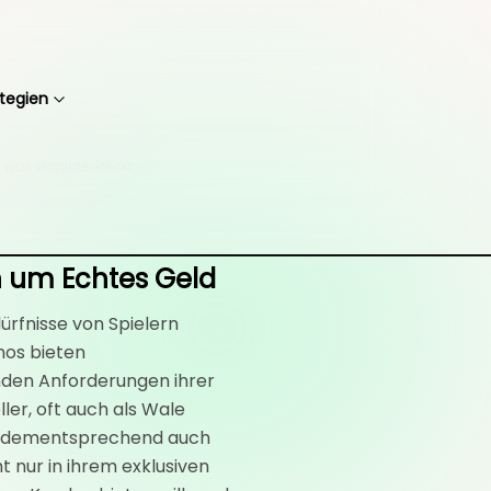
tegien
d was dahintersteckt
en um Echtes Geld
dürfnisse von Spielern
nos bieten
enden Anforderungen ihrer
ler, oft auch als Wale
und dementsprechend auch
t nur in ihrem exklusiven