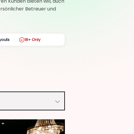
ren Kunden bieten will, auch
ersönlicher Betreuer und
youts
18+ Only
18+