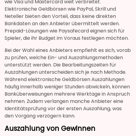
wie Visa und Mastercard weit verbreitet.
Elektronische Geldbörsen wie PayPal, Skrill und
Neteller bieten den Vorteil, dass keine direkten
Bankdaten an den Anbieter übermittelt werden.
Prepaid-Lösungen wie Paysafecard eignen sich für
Spieler, die ihr Budget im Voraus festlegen möchten.
Bei der Wahl eines Anbieters empfiehlt es sich, vorab
zu prüfen, welche Ein- und Auszahlungsmethoden
unterstützt werden. Die Bearbeitungszeiten für
Auszahlungen unterscheiden sich je nach Methode.
Während elektronische Geldbörsen Auszahlungen
häufig innerhalb weniger Stunden abwickeln, können
Banküberweisungen mehrere Werktage in Anspruch
nehmen. Zudem verlangen manche Anbieter eine
Identitätsprüfung vor der ersten Auszahlung, was
den Vorgang verzögern kann.
Auszahlung von Gewinnen