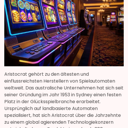
Aristocrat gehört zu den ältesten und
einflussreichsten Herstellern von Spielautomaten
weltweit. Das australische Unternehmen hat sich seit
seiner Gründung im Jahr 1953 in Sydney einen festen
Platz in der Glücksspielbranche erarbeitet.
Ursprünglich auf landbasierte Automaten
spezialisiert, hat sich Aristocrat über die Jahrzehnte
zu einem global agierenden Technologiekonzern