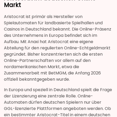
Markt
Aristocrat ist primär als Hersteller von
Spielautomaten für landbasierte Spielhallen und
Casinos in Deutschland bekannt. Die Online-Präsenz
des Unternehmens in Europa befindet sich im
Aufbau. Mit Anaxi hat Aristocrat eine eigene
Abteilung für den regulierten Online-Echtgeldmarkt
gegründet. Bisher konzentrierten sich die ersten
Online-Partnerschaften vor allem auf den
nordamerikanischen Markt, etwa die
Zusammenarbeit mit BetMGM, die Anfang 2026
offiziell bekanntgegeben wurde.
In Europa und speziell in Deutschland spielt die Frage
der Lizenzierung eine zentrale Rolle. Online-
Automaten dürfen deutschen Spielern nur über
GGL-lizenzierte Plattformen angeboten werden. Ob
ein bestimmter Aristocrat-Titel in einem deutschen