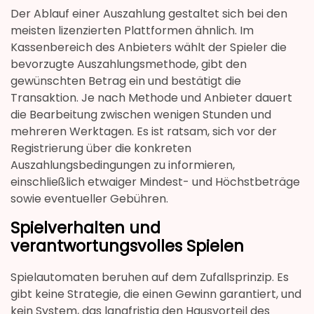
Der Ablauf einer Auszahlung gestaltet sich bei den
meisten lizenzierten Plattformen ähnlich. Im
Kassenbereich des Anbieters wählt der Spieler die
bevorzugte Auszahlungsmethode, gibt den
gewünschten Betrag ein und bestätigt die
Transaktion. Je nach Methode und Anbieter dauert
die Bearbeitung zwischen wenigen Stunden und
mehreren Werktagen. Es ist ratsam, sich vor der
Registrierung über die konkreten
Auszahlungsbedingungen zu informieren,
einschließlich etwaiger Mindest- und Höchstbeträge
sowie eventueller Gebühren.
Spielverhalten und
verantwortungsvolles Spielen
Spielautomaten beruhen auf dem Zufallsprinzip. Es
gibt keine Strategie, die einen Gewinn garantiert, und
kein System, das langfristig den Hausvorteil des