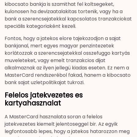
kibocsato bankja is szamithat fel koltsegeket,
kulonosen ha devizaatalakitas tortenik, vagy ha a
bank a szerencsejatekkal kapcsolatos tranzakciokat
speciális kategoriaként kezeli.
Fontos, hogy a jatekos elore tajekozodjon a sajat
bankjanal, mert egyes magyar penzintezetek
korlátozzak a szerencsejatekkal osszefuggo kartyás
muveleteket, vagy emelt tranzakcios dijat
alkalmaznak az ilyen jellegü kiadas eseten. Ez nem a
MasterCard rendszerébol fakad, hanem a kibocsato
bank sajat uzletpolitikajat tukrozi.
Felelos jatekvezetes es
kartyahasznalat
A MasterCard hasznalata soran a felelos
jatekvezetes kiemelt jelentoseggel bir. Az egyik
legfontosabb lepes, hogy a jatekos hatarozzon meg