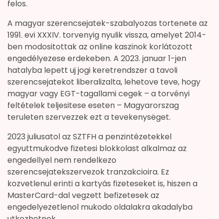
felos.
A magyar szerencsejatek-szabalyozas tortenete az
1991. evi XXXIV. torvenyig nyulik vissza, amelyet 2014-
ben modositottak az online kaszinok korlátozott
engedélyezese erdekeben. A 2023. januar 1-jen
hatalyba lepett uj jogi keretrendszer a tavoli
szerencsejatekot liberalizalta, lehetove teve, hogy
magyar vagy EGT-tagallami cegek – a torvényi
feltételek teljesitese eseten – Magyarorszag
teruleten szervezzek ezt a tevekenysëget.
2023 juliusatol az SZTFH a penzintézetekkel
egyuttmukodve fizetesi blokkolast alkalmaz az
engedellyel nem rendelkezo
szerencsejatekszervezok tranzakcioira. Ez
kozvetlenul erinti a kartyás fizeteseket is, hiszen a
MasterCard-dal vegzett befizetesek az
engedelyezetlenol mukodo oldalakra akadalyba
utkozhetnek.