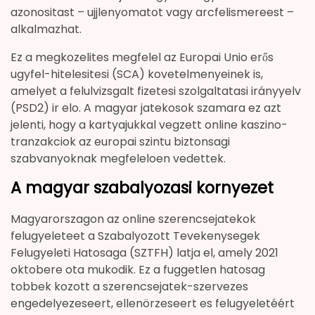
azonositast – ujjlenyomatot vagy arcfelismereest –
alkalmazhat.
Ez a megkozelites megfelel az Europai Unio erős
ugyfel-hitelesitesi (SCA) kovetelmenyeinek is,
amelyet a felulvizsgalt fizetesi szolgaltatasi irányyelv
(PSD2) ir elo. A magyar jatekosok szamara ez azt
jelenti, hogy a kartyajukkal vegzett online kaszino-
tranzakciok az europai szintu biztonsagi
szabvanyoknak megfeleloen vedettek.
A magyar szabalyozasi kornyezet
Magyarorszagon az online szerencsejatekok
felugyeleteet a Szabalyozott Tevekenysegek
Felugyeleti Hatosaga (SZTFH) latja el, amely 2021
oktobere ota mukodik. Ez a fuggetlen hatosag
tobbek kozott a szerencsejatek-szervezes
engedelyezeseert, ellenörzeseert es felugyeletéért