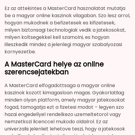
Ez az attekintes a MasterCard hasznalatat mutatja
be a magyar online kaszinok vilagaban. Szo lesz arrol,
hogyan mukodnek a befizetesek es kifizetesek,
milyen biztonsagi technologiak vedik a jatekosokat,
milyen koltsegekkel kell szamolni, es hogyan
illeszkedik mindez a jelenlegi magyar szabalyozasi
kornyezetbe.
A MasterCard helye az online
szerencsejatekban
A MasterCard elfogadottsaga a magyar online
kaszinok kozott kimagasloan magas. Gyakorlatilag
minden olyan platform, amely magyar jatekosokat
fogad, tamogatja ezt a fizetesi modot – legyen szo
hazai engedellyel rendelkezo uzemeltetorol vagy
nemzetkozi licenccel mukodo oldalrol. Ez az
univerzalis jelenleit lehetove teszi, hogy a jatekosok