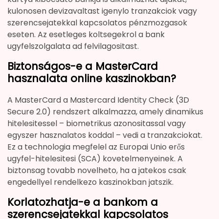
kulonosen devizavaltast igenylo tranzakciok vagy
szerencsejatekkal kapcsolatos pénzmozgasok
eseten. Az esetleges koltsegekrol a bank
ugyfelszolgalata ad felvilagositast.
Biztonságos-e a MasterCard
hasznalata online kaszinokban?
A MasterCard a Mastercard Identity Check (3D
Secure 2.0) rendszert alkalmazza, amely dinamikus
hitelesitessel – biometrikus azonositassal vagy
egyszer hasznalatos koddal – vedi a tranzakciokat.
Ez a technologia megfelel az Europai Unio erős
ugyfel-hitelesitesi (SCA) kovetelmenyeinek. A
biztonsag tovabb novelheto, ha a jatekos csak
engedellyel rendelkezo kaszinokban jatszik.
Korlatozhatja-e a bankom a
szerencsejatekkal kapcsolatos