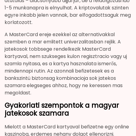
atutalas – alacsonyabb dijjal jár, de a feldolgozasi ido
1-5 munkanapra is elnyulhat. A kriptovalutak szinten
egyre inkabb jelen vannak, bar elfogadottsaguk meg
korlatozott.
A MasterCard ereje ezekkel az alternativakkal
szemben a mar emlitett univerzalitasban rejlik. A
jatekosok tobbsege rendelkezik MasterCard
kartyaval, nem szukseges kulon regisztracio vagy uj
szamla nyitasa, es a kartya hasznalata ismerős,
mindennapi rutin. Az azonnali befizetesek es a
bankszintü biztonsag kombinacioja sok jatekos
szamara elegseges ahhoz, hogy ne keressen mas
megoldast.
Gyakorlati szempontok a magyar
jatekosok szamara
Mielott a MasterCard kartyaval befizetne egy online
kaszinoba, erdemes nehany dolgot ellenorizni.