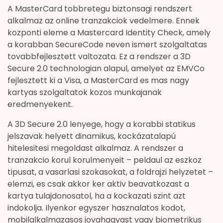
A MasterCard tobbretegu biztonsagi rendszert
alkalmaz az online tranzakciok vedelmere. Ennek
kozponti eleme a Mastercard Identity Check, amely
a korabban SecureCode neven ismert szolgaltatas
tovabbfejlesztett valtozata. Ez a rendszer a 3D
Secure 2.0 technologian alapul, amelyet az EMVCo
fejlesztett ki a Visa, a MasterCard es mas nagy
kartyas szolgaltatok kozos munkajanak
eredmenyekent.
A 3D Secure 2.0 lenyege, hogy a korabbi statikus
jelszavak helyett dinamikus, kockázatalapú
hitelesitesi megoldast alkalmaz. A rendszer a
tranzakcio korul korulmenyeit – peldaul az eszkoz
tipusat, a vasarlasi szokasokat, a foldrajzi helyzetet –
elemzi, es csak akkor ker aktiv beavatkozast a
kartya tulajdonosatol, ha a kockazati szint azt
indokolja. Ilyenkor egyszer hasznalatos kodot,
mobilalkalmazasos jovahagyast vagy biometrikus