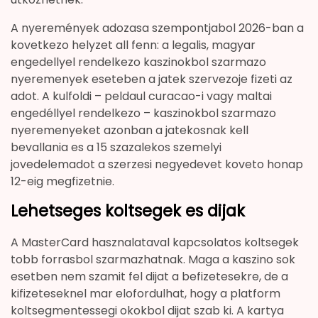
A nyeremények adozasa szempontjabol 2026-ban a
kovetkezo helyzet all fenn: a legalis, magyar
engedellyel rendelkezo kaszinokbol szarmazo
nyeremenyek eseteben a jatek szervezoje fizeti az
adot. A kulfoldi – peldaul curacao-i vagy maltai
engedéllyel rendelkezo – kaszinokbol szarmazo
nyeremenyeket azonban a jatekosnak kell
bevallania es a 15 szazalekos szemelyi
jovedelemadot a szerzesi negyedevet koveto honap
12-eig megfizetnie.
Lehetseges koltsegek es dijak
A MasterCard hasznalataval kapcsolatos koltsegek
tobb forrasbol szarmazhatnak. Maga a kaszino sok
esetben nem szamit fel dijat a befizetesekre, de a
kifizeteseknel mar elofordulhat, hogy a platform
koltsegmentessegi okokbol dijat szab ki. A kartya