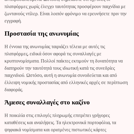
πλατφόρμες χωρίς έλεγχο ταυτότητας προσφέρουν παιχνίδια με
ζωντανούς ντίλερ. Είναι λοιπόν φρόνιμο να ερευνήσετε πριν την
εγγραφή.
Προστασία της ανωνυμίας
Η έννοια της ανωνυμίας ταιριάζει τέλεια με αυτές τις
πλατφόρμες, ειδικά όσον αφορά τις συναλλαγές με
κρυπτονομίσματα. Πολλοί παίκτες εκτιμούν τη δυνατότητα να
διατηρούν την ταυτότητά τους ιδιωτική κατά τις συνεδρίες
παιχνιδιού. Ωστόσο, αυτή η ανωνυμία συνοδεύεται και από
έλλειψη νομικής προστασίας από ελληνικές αρχές σε περίπτωση
διαφοράς.
Άμεσες συναλλαγές στο καζίνο
Η ποικιλία στις επιλογές πληρωμής επιτρέπει γρήγορες
καταθέσεις και αναλήψεις. Τα ηλεκτρονικά πορτοφόλια, τα
ψηφιακά νομίσματα και ορισμένες πιστωτικές κάρτες