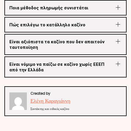
Ποια μέθοδος πληρωμής συνιστάται
Πώς επιλέγω το κατάλληλο καζίνο
Είναι αξιόπιστα τα καζίνο που δεν απαιτούν
ταυτοποίηση
Είναι νόμιμο να παίζω σε καζίνο χωρίς ΕΕΕΠ
από την Ελλάδα
Created by
Ελένη Καραγιάννη
Συντάκτης και ειδικός καζίνο