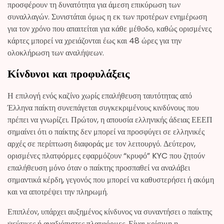
προσφέρουν τη δυνατότητα για άμεση επικύρωση των
συναλλαγών. Συνιστάται όμως η εκ των προτέρων ενημέρωση
για τον χρόνο που απαιτείται για κάθε μέθοδο, καθώς ορισμένες
κάρτες μπορεί να χρειάζονται έως και 48 ώρες για την
ολοκλήρωση των αναλήψεων.
Κίνδυνοι και προφυλάξεις
Η επιλογή ενός καζίνο χωρίς επαλήθευση ταυτότητας από
Έλληνα παίκτη συνεπάγεται συγκεκριμένους κινδύνους που
πρέπει να γνωρίζει. Πρώτον, η απουσία ελληνικής άδειας ΕΕΕΠ
σημαίνει ότι ο παίκτης δεν μπορεί να προσφύγει σε ελληνικές
αρχές σε περίπτωση διαφοράς με τον λειτουργό. Δεύτερον,
ορισμένες πλατφόρμες εφαρμόζουν “κρυφό” KYC που ζητούν
επαλήθευση μόνο όταν ο παίκτης προσπαθεί να αναλάβει
σημαντικά κέρδη, γεγονός που μπορεί να καθυστερήσει ή ακόμη
και να αποτρέψει την πληρωμή.
Επιπλέον, υπάρχει αυξημένος κίνδυνος να συναντήσει ο παίκτης
ψεύτικες ή αναξιόπιστες πλατφόρμες. Είναι κρίσιμη η