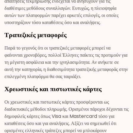
απαιτήσεις τεκμηρίωσης ενδέχεται να ανησυχούν για τις
διαθέσιμες μεθόδους συναλλαγών. Ευτυχώς, η πλειοψηφία
αυτών των πλατφορμών παρέχει αρκετές επιλογές, οι οποίες
υποστηρίζουν τόσο καταθέσεις όσο και αναλήψεις.
Τραπεζικές μεταφορές
Παρά το γεγονός ότι οι τραπεζικές μεταφορές μπορεί να
φαίνονται χρονοβόρες, πολλοί Έλληνες παίκτες τις προτιμούν για
τη μέγιστη ασφάλεια και την ιχνηλασιμότητα. Αν ανήκετε σε
αυτή την κατηγορία, η διαθεσιμότητα τραπεζικής μεταφοράς στην
επιλεγμένη πλατφόρμα θα σας ταιριάξει.
Χρεωστικές και πιστωτικές κάρτες
Οι χρεωστικές και πιστωτικές κάρτες προσφέρονται ως
διαδικτυακές μέθοδοι πληρωμής. Ορισμένοι πάροχοι δέχονται τις
δημοφιλείς κάρτες όπως Visa και Mastercard τόσο για
καταθέσεις όσο και για αναλήψεις. Αξίζει να σημειωθεί ότι
ορισμένες ελληνικές τράπεζες μπορεί να μπλοκάρουν