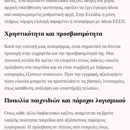
άδειες. Ένα αξιόπιστο διαδικτυακό καζίνο, ακόμη και χωρίς
αρχική επαλήθευση ταυτότητας, οφείλει να έχει έγκυρη άδεια
από αναγνωρισμένη ρυθμιστική αρχή. Στην Ελλάδα, η μόνη
πλήρως νόμιμη επιλογή παραμένει η πλατφόρμα με άδεια ΕΕΕΠ.
Χρηστικότητα και προσβασιμότητα
Κατά την επιλογή μιας πλατφόρμας, είναι σημαντικό να δίνεται
προσοχή στην ευχρηστία και την προσβασιμότητά της. Μια
ποιοτική σελίδα θα πρέπει να επιτρέπει στους παίκτες εύκολη
πρόσβαση στα παιχνίδια και να είναι συμβατή με διάφορες
κατηγορίες έξυπνων συσκευών. Πριν την εγγραφή, αξιολογήστε
πόσο εύκολα μπορείτε να προσπελάσετε τις βασικές λειτουργίες,
όπως κατάθεση, ανάληψη και υποστήριξη πελατών.
Ποικιλία παιχνιδιών και πάροχοι λογισμικού
Όπως κάθε άλλο διαδικτυακό καζίνο, αναμένεται να βρείτε
υψηλής ποιότητας παιχνίδια από αξιόπιστους παρόχους
λογισμικού. Η πρόσβαση σε τίτλους από εταιρείες όπως