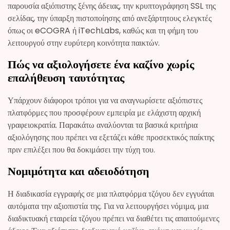
παρουσία αξιόπιστης ξένης άδειας, την κρυπτογράφηση SSL της
σελίδας, την ύπαρξη πιστοποίησης από ανεξάρτητους ελεγκτές
όπως οι eCOGRA ή iTechLabs, καθώς και τη φήμη του
λειτουργού στην ευρύτερη κοινότητα παικτών.
Πώς να αξιολογήσετε ένα καζίνο χωρίς
επαλήθευση ταυτότητας
Υπάρχουν διάφοροι τρόποι για να αναγνωρίσετε αξιόπιστες
πλατφόρμες που προσφέρουν εμπειρία με ελάχιστη αρχική
γραφειοκρατία. Παρακάτω αναλύονται τα βασικά κριτήρια
αξιολόγησης που πρέπει να εξετάζει κάθε προσεκτικός παίκτης
πριν επιλέξει που θα δοκιμάσει την τύχη του.
Νομιμότητα και αδειοδότηση
Η διαδικασία εγγραφής σε μια πλατφόρμα τζόγου δεν εγγυάται
αυτόματα την αξιοπιστία της. Για να λειτουργήσει νόμιμα, μια
διαδικτυακή εταιρεία τζόγου πρέπει να διαθέτει τις απαιτούμενες