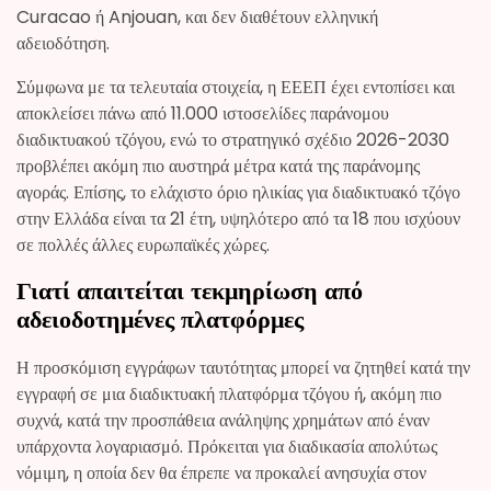
Curacao ή Anjouan, και δεν διαθέτουν ελληνική
αδειοδότηση.
Σύμφωνα με τα τελευταία στοιχεία, η ΕΕΕΠ έχει εντοπίσει και
αποκλείσει πάνω από 11.000 ιστοσελίδες παράνομου
διαδικτυακού τζόγου, ενώ το στρατηγικό σχέδιο 2026-2030
προβλέπει ακόμη πιο αυστηρά μέτρα κατά της παράνομης
αγοράς. Επίσης, το ελάχιστο όριο ηλικίας για διαδικτυακό τζόγο
στην Ελλάδα είναι τα 21 έτη, υψηλότερο από τα 18 που ισχύουν
σε πολλές άλλες ευρωπαϊκές χώρες.
Γιατί απαιτείται τεκμηρίωση από
αδειοδοτημένες πλατφόρμες
Η προσκόμιση εγγράφων ταυτότητας μπορεί να ζητηθεί κατά την
εγγραφή σε μια διαδικτυακή πλατφόρμα τζόγου ή, ακόμη πιο
συχνά, κατά την προσπάθεια ανάληψης χρημάτων από έναν
υπάρχοντα λογαριασμό. Πρόκειται για διαδικασία απολύτως
νόμιμη, η οποία δεν θα έπρεπε να προκαλεί ανησυχία στον