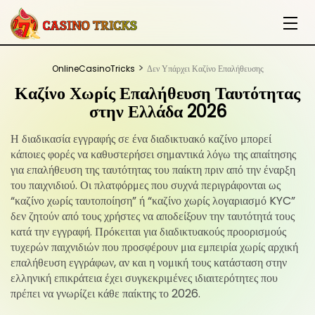
>
OnlineCasinoTricks
Δεν Υπάρχει Καζίνο Επαλήθευσης
Καζίνο Χωρίς Επαλήθευση Ταυτότητας
στην Ελλάδα 2026
Η διαδικασία εγγραφής σε ένα διαδικτυακό καζίνο μπορεί
κάποιες φορές να καθυστερήσει σημαντικά λόγω της απαίτησης
για επαλήθευση της ταυτότητας του παίκτη πριν από την έναρξη
του παιχνιδιού. Οι πλατφόρμες που συχνά περιγράφονται ως
“καζίνο χωρίς ταυτοποίηση” ή “καζίνο χωρίς λογαριασμό KYC”
δεν ζητούν από τους χρήστες να αποδείξουν την ταυτότητά τους
κατά την εγγραφή. Πρόκειται για διαδικτυακούς προορισμούς
τυχερών παιχνιδιών που προσφέρουν μια εμπειρία χωρίς αρχική
επαλήθευση εγγράφων, αν και η νομική τους κατάσταση στην
ελληνική επικράτεια έχει συγκεκριμένες ιδιαιτερότητες που
πρέπει να γνωρίζει κάθε παίκτης το 2026.