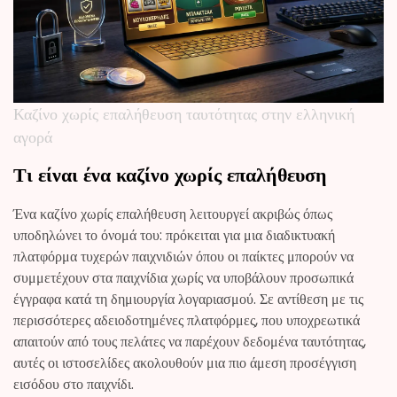
Καζίνο χωρίς επαλήθευση ταυτότητας στην ελληνική
αγορά
Τι είναι ένα καζίνο χωρίς επαλήθευση
Ένα καζίνο χωρίς επαλήθευση λειτουργεί ακριβώς όπως
υποδηλώνει το όνομά του: πρόκειται για μια διαδικτυακή
πλατφόρμα τυχερών παιχνιδιών όπου οι παίκτες μπορούν να
συμμετέχουν στα παιχνίδια χωρίς να υποβάλουν προσωπικά
έγγραφα κατά τη δημιουργία λογαριασμού. Σε αντίθεση με τις
περισσότερες αδειοδοτημένες πλατφόρμες, που υποχρεωτικά
απαιτούν από τους πελάτες να παρέχουν δεδομένα ταυτότητας,
αυτές οι ιστοσελίδες ακολουθούν μια πιο άμεση προσέγγιση
εισόδου στο παιχνίδι.