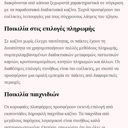
διακρίνονται από κάποια ξεχωριστά χαρακτηριστικά σε σύγκριση
με τα παραδοσιακά διαδικτυακά καζίνο. Συχνά προσφέρουν πιο
ευέλικτες λειτουργίες για τους σύγχρονους λάτρεις του τζόγου.
Ποικιλία στις επιλογές πληρωμής
Σε καζίνο χωρίς έλεγχο ταυτότητας, οι παίκτες έχουν τη
δυνατότητα να χρησιμοποιήσουν πολλές μεθόδους πληρωμής,
συμπεριλαμβανομένων διαδικτυακών μεταφορών, πιστωτικών
καρτών, κρυπτονομισμάτων, κινητών πληρωμών και άλλων. Οι
διαθέσιμες επιλογές συνήθως είναι πιο ευέλικτες, με σκοπό να
προσφέρουν μια ομαλή εμπειρία σε παίκτες από διαφορετικές
περιοχές.
Ποικιλία παιχνιδιών
Οι κορυφαίες πλατφόρμες προσφέρουν εκτενή επιλογή από
εκατοντάδες δημοφιλή παιχνίδια καζίνο. Τα παιχνίδια από
μεγάλους παρόχους λογισμικού είναι συνήθως καλά
αντιπροσωπευμένα. Ωστόσο, σημειώστε ότι όχι όλες οι